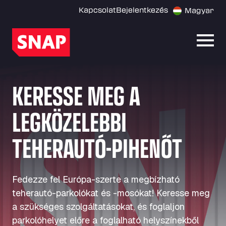
Kapcsolat
Bejelentkezés
Magyar
Menü
KERESSE MEG A
LEGKÖZELEBBI
TEHERAUTÓ-PIHENŐT
Fedezze fel Európa-szerte a megbízható
teherautó-parkolókat és -mosókat! Keresse meg
a szükséges szolgáltatásokat, és foglaljon
parkolóhelyet előre a foglalható helyszínekből