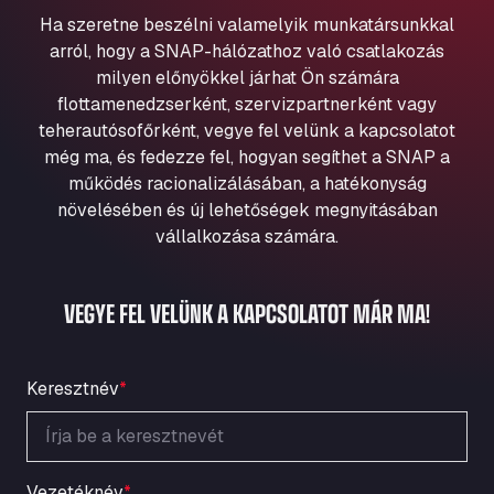
Aqua Ariva GmbH
Ha szeretne beszélni valamelyik munkatársunkkal
Marie-Curie-Straße 24, 68219
arról, hogy a SNAP-hálózathoz való csatlakozás
Aral Autohof Bockel
milyen előnyökkel járhat Ön számára
flottamenedzserként, szervizpartnerként vagy
An der Autobahn 1, 27404
ARAL Autohof Bockenem
teherautósofőrként, vegye fel velünk a kapcsolatot
még ma, és fedezze fel, hogyan segíthet a SNAP a
Oppelner Str. 1, 31167
működés racionalizálásában, a hatékonyság
ARAL Autohof Merklingen
növelésében és új lehetőségek megnyitásában
Nellinger Str. 24, 89188
vállalkozása számára.
ARAL Autohof Preis
Schellweilerstraße 1, 66871
ARAL Tankstelle - XXL Truckwash.de
VEGYE FEL VELÜNK A KAPCSOLATOT MÁR MA!
GmbH
Obernburger Str. 127, 63811
Ardleigh South Services
Keresztnév
*
a120 westbound, CO77SL
Area 47 Hermanos Rico
Autovia A4 km 47, 28300
Vezetéknév
*