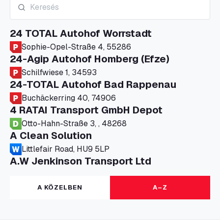
24 TOTAL Autohof Worrstadt
Sophie-Opel-Straße 4, 55286
24-Agip Autohof Homberg (Efze)
Schilfwiese 1, 34593
24-TOTAL Autohof Bad Rappenau
Buchäckerring 40, 74906
4 RATAI Transport GmbH Depot
Otto-Hahn-Straße 3, , 48268
A Clean Solution
Littlefair Road, HU9 5LP
A.W Jenkinson Transport Ltd
Progress House, ME11 5GA
A+G Nettetal - Depot Parking
A KÖZELBEN
A–Z
Am Panneschopp 7, 41334
A1 Truckstop Colsterworth Ltd