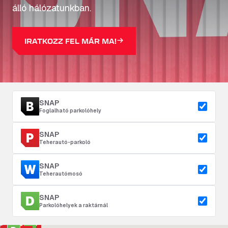
álló hálózatunkban.
IRATKOZZ FEL MÁR MA!
SNAP
Foglalható parkolóhely
SNAP
Teherautó-parkoló
SNAP
Teherautómosó
SNAP
Parkolóhelyek a raktárnál