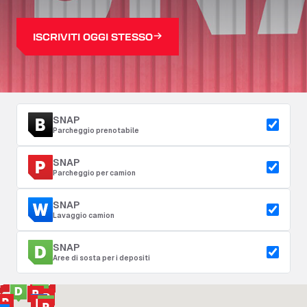
ISCRIVITI OGGI STESSO
SNAP
Parcheggio prenotabile
SNAP
Parcheggio per camion
SNAP
Lavaggio camion
SNAP
Aree di sosta per i depositi