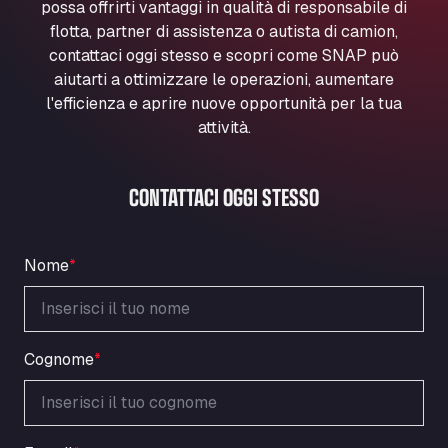
possa offrirti vantaggi in qualità di responsabile di
Marie-Curie-Straße 24, 68219
flotta, partner di assistenza o autista di camion,
Aral Autohof Bockel
contattaci oggi stesso e scopri come SNAP può
An der Autobahn 1, 27404
aiutarti a ottimizzare le operazioni, aumentare
ARAL Autohof Bockenem
l'efficienza e aprire nuove opportunità per la tua
Oppelner Str. 1, 31167
attività.
ARAL Autohof Merklingen
Nellinger Str. 24, 89188
CONTATTACI OGGI STESSO
ARAL Autohof Preis
Schellweilerstraße 1, 66871
ARAL Tankstelle - XXL Truckwash.de
Nome
*
GmbH
Obernburger Str. 127, 63811
Ardleigh South Services
a120 westbound, CO77SL
Cognome
*
Area 47 Hermanos Rico
Autovia A4 km 47, 28300
Area de Servicio Agetrans