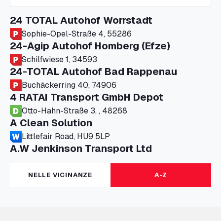
24 TOTAL Autohof Worrstadt
Sophie-Opel-Straße 4, 55286
24-Agip Autohof Homberg (Efze)
Schilfwiese 1, 34593
24-TOTAL Autohof Bad Rappenau
Buchäckerring 40, 74906
4 RATAI Transport GmbH Depot
Otto-Hahn-Straße 3, , 48268
A Clean Solution
Littlefair Road, HU9 5LP
A.W Jenkinson Transport Ltd
Progress House, ME11 5GA
A+G Nettetal - Depot Parking
NELLE VICINANZE
A-Z
Am Panneschopp 7, 41334
A1 Truckstop Colsterworth Ltd
A151, Bourne Road, NG33 5JN