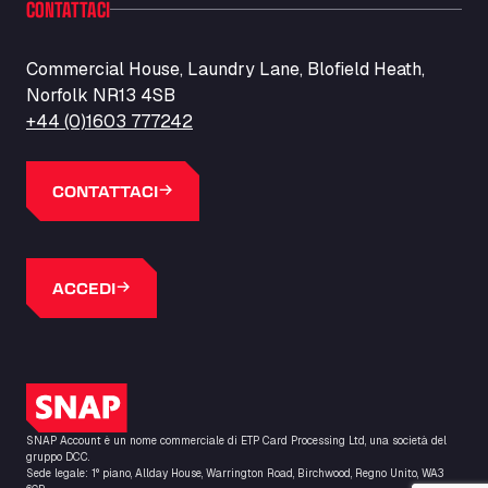
CONTATTACI
Barneys Diner
A18 Melton Ross Road, DN38 6LB
Bars Logistics Ltd
Commercial House, Laundry Lane, Blofield Heath,
Norfolk NR13 4SB
Elm Farm Depot, CO6 1HU
Bartrums Haulage & Storage
+44 (0)1603 777242
A140, Langton Green, IP23 7HS
Basiq Truck Cleaning Amsterdam
CONTATTACI
Bolstoen 9, 1046 AS
Basiq Truck Cleaning Echt
Fahrenheitweg 20, 6101 WR
ACCEDI
Basiq Truck Cleaning Hoogeveen
A.G. Bellstraat 35A, 7903 AD
Bathgate Truck & Car Wash
16 Inchmuir Road, EH48 2EP
Logo SNAP
Batim Truckstop
Lar Bck Z 7 Mennen, 8930
SNAP Account è un nome commerciale di ETP Card Processing Ltd, una società del
Baumann Spedition Dresden GmbH
gruppo DCC.
Sede legale: 1° piano, Allday House, Warrington Road, Birchwood, Regno Unito, WA3