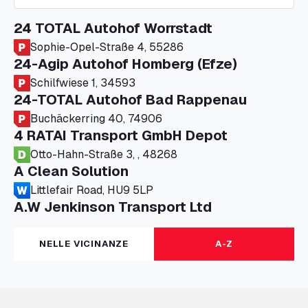
24 TOTAL Autohof Worrstadt
Sophie-Opel-Straße 4, 55286
24-Agip Autohof Homberg (Efze)
Schilfwiese 1, 34593
24-TOTAL Autohof Bad Rappenau
Buchäckerring 40, 74906
4 RATAI Transport GmbH Depot
Otto-Hahn-Straße 3, , 48268
A Clean Solution
Littlefair Road, HU9 5LP
A.W Jenkinson Transport Ltd
Progress House, ME11 5GA
A+G Nettetal - Depot Parking
NELLE VICINANZE
A-Z
Am Panneschopp 7, 41334
A1 Truckstop Colsterworth Ltd
A151, Bourne Road, NG33 5JN