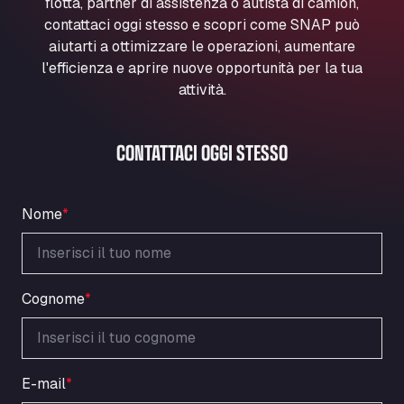
flotta, partner di assistenza o autista di camion,
Marie-Curie-Straße 24, 68219
contattaci oggi stesso e scopri come SNAP può
Aral Autohof Bockel
aiutarti a ottimizzare le operazioni, aumentare
An der Autobahn 1, 27404
l'efficienza e aprire nuove opportunità per la tua
ARAL Autohof Bockenem
attività.
Oppelner Str. 1, 31167
ARAL Autohof Merklingen
CONTATTACI OGGI STESSO
Nellinger Str. 24, 89188
ARAL Autohof Preis
Schellweilerstraße 1, 66871
Nome
*
ARAL Tankstelle - XXL Truckwash.de
GmbH
Obernburger Str. 127, 63811
Ardleigh South Services
Cognome
*
a120 westbound, CO77SL
Area 47 Hermanos Rico
Autovia A4 km 47, 28300
E-mail
*
Area de Servicio Agetrans