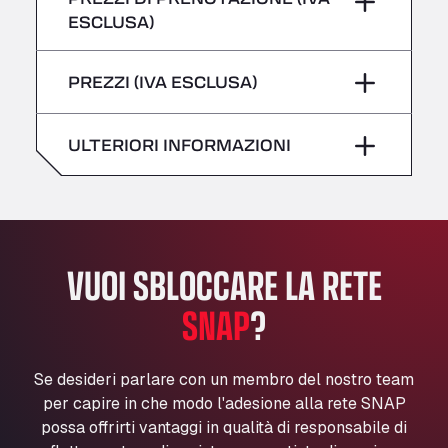
giovedì
–
All 4 Trucks
ESCLUSA)
Klaverbladstaat 21, 3560
Sabato
–
venerdì
–
American Truck Wash
PREZZI (IVA ESCLUSA)
domenica
–
Av. des Etats-Unis 90, 6041
Sabato
–
Andamur Guarroman
ULTERIORI INFORMAZIONI
Aut. A4 Salida 288 Pol. Ind. del Guadiel, 23210
domenica
–
Andamur La Junquera
AP7 Salida 2, C/ Bassegoda, 4, 17700
Andamur Pamplona
A-15 Salida Imarcoain, 31119
VUOI SBLOCCARE LA RETE
Andamur San Roman II
Aut A1 Exit 385, 01207
SNAP
?
Anglia Motel
Washway Road, PE12 8LT
Se desideri parlare con un membro del nostro team
Anpol Sp. z o.o.
per capire in che modo l'adesione alla rete SNAP
Ul. Torunska 147, 85884
possa offrirti vantaggi in qualità di responsabile di
Aqua Ariva GmbH