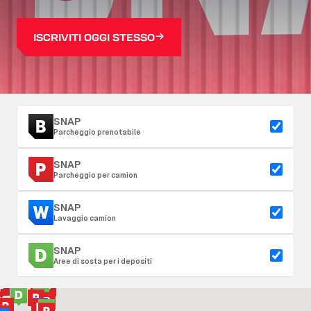
ISCRIVITI OGGI STESSO
SNAP
Parcheggio prenotabile
SNAP
Parcheggio per camion
SNAP
Lavaggio camion
SNAP
Aree di sosta per i depositi