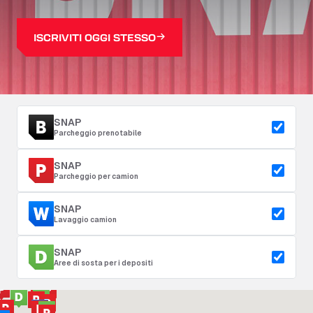
ISCRIVITI OGGI STESSO
SNAP
Parcheggio prenotabile
SNAP
Parcheggio per camion
SNAP
Lavaggio camion
SNAP
Aree di sosta per i depositi