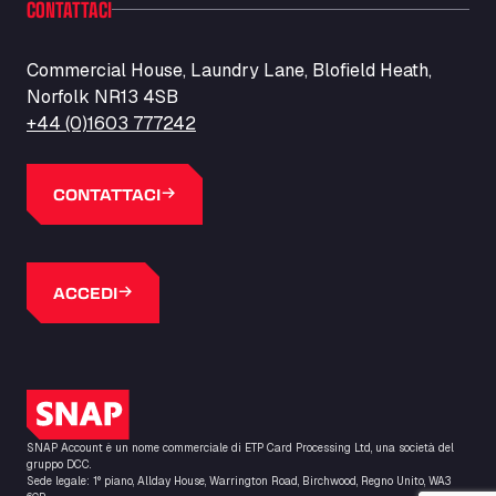
CONTATTACI
Barneys Diner
A18 Melton Ross Road, DN38 6LB
Bars Logistics Ltd
Commercial House, Laundry Lane, Blofield Heath,
Norfolk NR13 4SB
Elm Farm Depot, CO6 1HU
Bartrums Haulage & Storage
+44 (0)1603 777242
A140, Langton Green, IP23 7HS
Basiq Truck Cleaning Amsterdam
CONTATTACI
Bolstoen 9, 1046 AS
Basiq Truck Cleaning Echt
Fahrenheitweg 20, 6101 WR
ACCEDI
Basiq Truck Cleaning Hoogeveen
A.G. Bellstraat 35A, 7903 AD
Bathgate Truck & Car Wash
16 Inchmuir Road, EH48 2EP
Logo SNAP
Batim Truckstop
Lar Bck Z 7 Mennen, 8930
SNAP Account è un nome commerciale di ETP Card Processing Ltd, una società del
Baumann Spedition Dresden GmbH
gruppo DCC.
Sede legale: 1° piano, Allday House, Warrington Road, Birchwood, Regno Unito, WA3