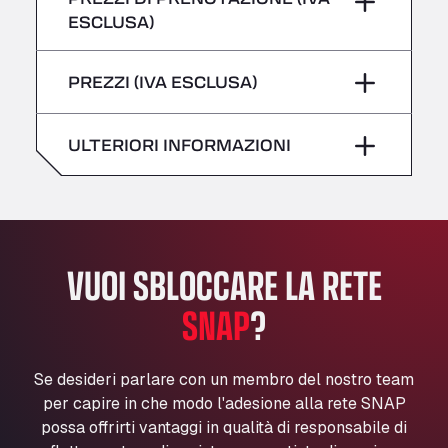
giovedì
–
All 4 Trucks
ESCLUSA)
Klaverbladstaat 21, 3560
Sabato
–
venerdì
–
American Truck Wash
PREZZI (IVA ESCLUSA)
domenica
–
Av. des Etats-Unis 90, 6041
Sabato
–
Andamur Guarroman
ULTERIORI INFORMAZIONI
Aut. A4 Salida 288 Pol. Ind. del Guadiel, 23210
domenica
–
Andamur La Junquera
AP7 Salida 2, C/ Bassegoda, 4, 17700
Andamur Pamplona
A-15 Salida Imarcoain, 31119
VUOI SBLOCCARE LA RETE
Andamur San Roman II
Aut A1 Exit 385, 01207
SNAP
?
Anglia Motel
Washway Road, PE12 8LT
Se desideri parlare con un membro del nostro team
Anpol Sp. z o.o.
per capire in che modo l'adesione alla rete SNAP
Ul. Torunska 147, 85884
possa offrirti vantaggi in qualità di responsabile di
Aqua Ariva GmbH