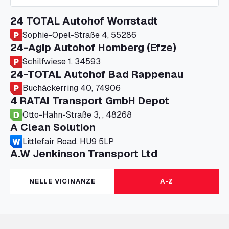
24 TOTAL Autohof Worrstadt
Sophie-Opel-Straße 4, 55286
24-Agip Autohof Homberg (Efze)
Schilfwiese 1, 34593
24-TOTAL Autohof Bad Rappenau
Buchäckerring 40, 74906
4 RATAI Transport GmbH Depot
Otto-Hahn-Straße 3, , 48268
A Clean Solution
Littlefair Road, HU9 5LP
A.W Jenkinson Transport Ltd
Progress House, ME11 5GA
A+G Nettetal - Depot Parking
NELLE VICINANZE
A-Z
Am Panneschopp 7, 41334
A1 Truckstop Colsterworth Ltd
A151, Bourne Road, NG33 5JN