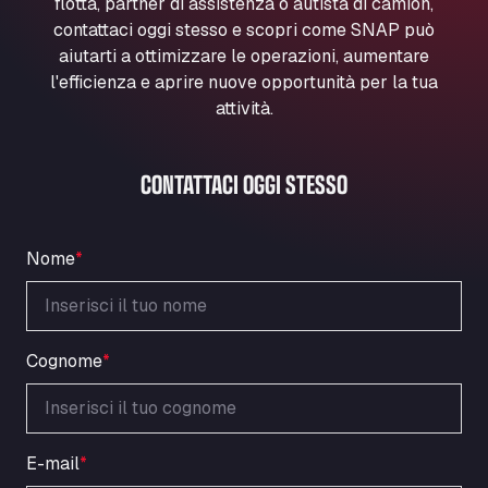
flotta, partner di assistenza o autista di camion,
Marie-Curie-Straße 24, 68219
contattaci oggi stesso e scopri come SNAP può
Aral Autohof Bockel
aiutarti a ottimizzare le operazioni, aumentare
An der Autobahn 1, 27404
l'efficienza e aprire nuove opportunità per la tua
ARAL Autohof Bockenem
attività.
Oppelner Str. 1, 31167
ARAL Autohof Merklingen
CONTATTACI OGGI STESSO
Nellinger Str. 24, 89188
ARAL Autohof Preis
Schellweilerstraße 1, 66871
Nome
*
ARAL Tankstelle - XXL Truckwash.de
GmbH
Obernburger Str. 127, 63811
Ardleigh South Services
Cognome
*
a120 westbound, CO77SL
Area 47 Hermanos Rico
Autovia A4 km 47, 28300
E-mail
*
Area de Servicio Agetrans