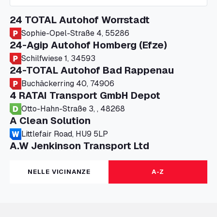
24 TOTAL Autohof Worrstadt
Sophie-Opel-Straße 4, 55286
24-Agip Autohof Homberg (Efze)
Schilfwiese 1, 34593
24-TOTAL Autohof Bad Rappenau
Buchäckerring 40, 74906
4 RATAI Transport GmbH Depot
Otto-Hahn-Straße 3, , 48268
A Clean Solution
Littlefair Road, HU9 5LP
A.W Jenkinson Transport Ltd
Progress House, ME11 5GA
A+G Nettetal - Depot Parking
NELLE VICINANZE
A-Z
Am Panneschopp 7, 41334
A1 Truckstop Colsterworth Ltd
A151, Bourne Road, NG33 5JN