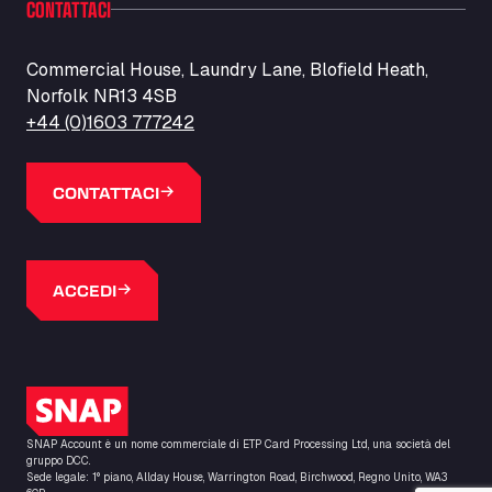
CONTATTACI
Barneys Diner
A18 Melton Ross Road, DN38 6LB
Bars Logistics Ltd
Commercial House, Laundry Lane, Blofield Heath,
Norfolk NR13 4SB
Elm Farm Depot, CO6 1HU
Bartrums Haulage & Storage
+44 (0)1603 777242
A140, Langton Green, IP23 7HS
Basiq Truck Cleaning Amsterdam
CONTATTACI
Bolstoen 9, 1046 AS
Basiq Truck Cleaning Echt
Fahrenheitweg 20, 6101 WR
ACCEDI
Basiq Truck Cleaning Hoogeveen
A.G. Bellstraat 35A, 7903 AD
Bathgate Truck & Car Wash
16 Inchmuir Road, EH48 2EP
Logo SNAP
Batim Truckstop
Lar Bck Z 7 Mennen, 8930
SNAP Account è un nome commerciale di ETP Card Processing Ltd, una società del
Baumann Spedition Dresden GmbH
gruppo DCC.
Sede legale: 1° piano, Allday House, Warrington Road, Birchwood, Regno Unito, WA3