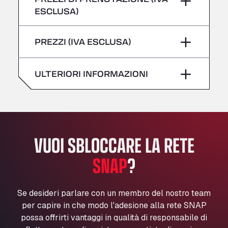
giovedì
–
All 4 Trucks
ESCLUSA)
Klaverbladstaat 21, 3560
Sabato
–
venerdì
–
American Truck Wash
PREZZI (IVA ESCLUSA)
domenica
–
Av. des Etats-Unis 90, 6041
Sabato
–
Andamur Guarroman
ULTERIORI INFORMAZIONI
Aut. A4 Salida 288 Pol. Ind. del Guadiel, 23210
domenica
–
Andamur La Junquera
AP7 Salida 2, C/ Bassegoda, 4, 17700
Andamur Pamplona
A-15 Salida Imarcoain, 31119
VUOI SBLOCCARE LA RETE
Andamur San Roman II
Aut A1 Exit 385, 01207
SNAP
?
Anglia Motel
Washway Road, PE12 8LT
Se desideri parlare con un membro del nostro team
Anpol Sp. z o.o.
per capire in che modo l'adesione alla rete SNAP
Ul. Torunska 147, 85884
possa offrirti vantaggi in qualità di responsabile di
Aqua Ariva GmbH