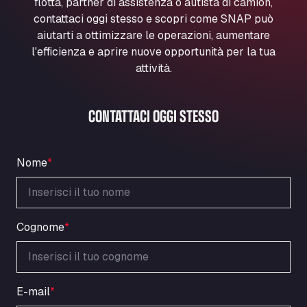
flotta, partner di assistenza o autista di camion,
Marie-Curie-Straße 24, 68219
contattaci oggi stesso e scopri come SNAP può
Aral Autohof Bockel
aiutarti a ottimizzare le operazioni, aumentare
An der Autobahn 1, 27404
l'efficienza e aprire nuove opportunità per la tua
ARAL Autohof Bockenem
attività.
Oppelner Str. 1, 31167
ARAL Autohof Merklingen
CONTATTACI OGGI STESSO
Nellinger Str. 24, 89188
ARAL Autohof Preis
Schellweilerstraße 1, 66871
Nome
*
ARAL Tankstelle - XXL Truckwash.de
GmbH
Obernburger Str. 127, 63811
Ardleigh South Services
Cognome
*
a120 westbound, CO77SL
Area 47 Hermanos Rico
Autovia A4 km 47, 28300
E-mail
*
Area de Servicio Agetrans