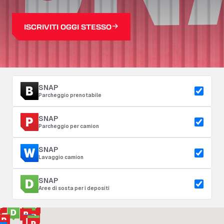
ISCRIVITI OGGI STESSO
SNAP
Parcheggio prenotabile
SNAP
Parcheggio per camion
SNAP
Lavaggio camion
SNAP
Aree di sosta per i depositi