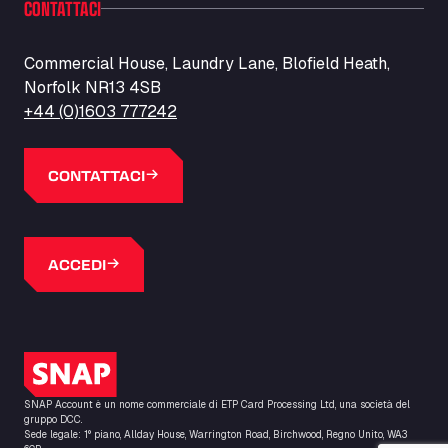
CONTATTACI
Barneys Diner
A18 Melton Ross Road, DN38 6LB
Bars Logistics Ltd
Commercial House, Laundry Lane, Blofield Heath,
Norfolk NR13 4SB
Elm Farm Depot, CO6 1HU
Bartrums Haulage & Storage
+44 (0)1603 777242
A140, Langton Green, IP23 7HS
Basiq Truck Cleaning Amsterdam
CONTATTACI
Bolstoen 9, 1046 AS
Basiq Truck Cleaning Echt
Fahrenheitweg 20, 6101 WR
ACCEDI
Basiq Truck Cleaning Hoogeveen
A.G. Bellstraat 35A, 7903 AD
Bathgate Truck & Car Wash
16 Inchmuir Road, EH48 2EP
Logo SNAP
Batim Truckstop
Lar Bck Z 7 Mennen, 8930
SNAP Account è un nome commerciale di ETP Card Processing Ltd, una società del
Baumann Spedition Dresden GmbH
gruppo DCC.
Sede legale: 1° piano, Allday House, Warrington Road, Birchwood, Regno Unito, WA3