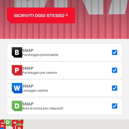
ISCRIVITI OGGI STESSO
SNAP
Parcheggio prenotabile
SNAP
Parcheggio per camion
SNAP
Lavaggio camion
SNAP
Aree di sosta per i depositi