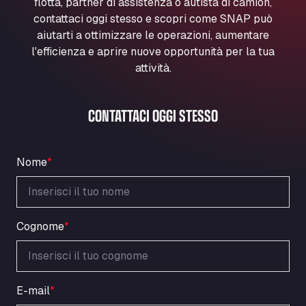
flotta, partner di assistenza o autista di camion,
Marie-Curie-Straße 24, 68219
contattaci oggi stesso e scopri come SNAP può
Aral Autohof Bockel
aiutarti a ottimizzare le operazioni, aumentare
An der Autobahn 1, 27404
l'efficienza e aprire nuove opportunità per la tua
ARAL Autohof Bockenem
attività.
Oppelner Str. 1, 31167
ARAL Autohof Merklingen
CONTATTACI OGGI STESSO
Nellinger Str. 24, 89188
ARAL Autohof Preis
Schellweilerstraße 1, 66871
Nome
*
ARAL Tankstelle - XXL Truckwash.de
GmbH
Obernburger Str. 127, 63811
Ardleigh South Services
Cognome
*
a120 westbound, CO77SL
Area 47 Hermanos Rico
Autovia A4 km 47, 28300
E-mail
*
Area de Servicio Agetrans