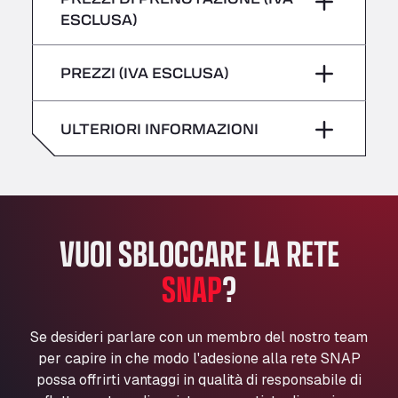
giovedì
–
All 4 Trucks
ESCLUSA)
Klaverbladstaat 21, 3560
Sabato
–
venerdì
–
American Truck Wash
PREZZI (IVA ESCLUSA)
domenica
–
Av. des Etats-Unis 90, 6041
Sabato
–
Andamur Guarroman
ULTERIORI INFORMAZIONI
Aut. A4 Salida 288 Pol. Ind. del Guadiel, 23210
domenica
–
Andamur La Junquera
AP7 Salida 2, C/ Bassegoda, 4, 17700
Andamur Pamplona
A-15 Salida Imarcoain, 31119
VUOI SBLOCCARE LA RETE
Andamur San Roman II
Aut A1 Exit 385, 01207
SNAP
?
Anglia Motel
Washway Road, PE12 8LT
Se desideri parlare con un membro del nostro team
Anpol Sp. z o.o.
per capire in che modo l'adesione alla rete SNAP
Ul. Torunska 147, 85884
possa offrirti vantaggi in qualità di responsabile di
Aqua Ariva GmbH