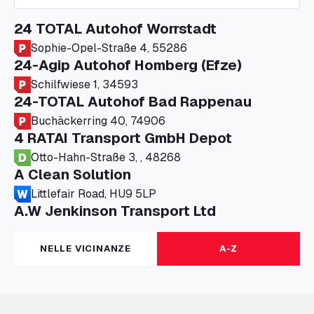
24 TOTAL Autohof Worrstadt
Sophie-Opel-Straße 4, 55286
24-Agip Autohof Homberg (Efze)
Schilfwiese 1, 34593
24-TOTAL Autohof Bad Rappenau
Buchäckerring 40, 74906
4 RATAI Transport GmbH Depot
Otto-Hahn-Straße 3, , 48268
A Clean Solution
Littlefair Road, HU9 5LP
A.W Jenkinson Transport Ltd
Progress House, ME11 5GA
A+G Nettetal - Depot Parking
NELLE VICINANZE
A-Z
Am Panneschopp 7, 41334
A1 Truckstop Colsterworth Ltd
A151, Bourne Road, NG33 5JN