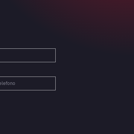
Ardleigh South Services
a120 westbound, CO77SL
Area 47 Hermanos Rico
Autovia A4 km 47, 28300
Area de Servicio Agetrans
Autovia del Mediterraneo , 30850
Area Servicio Galp Las Bovedas
Autovia 5 KM 405, 7, 06006
Area Servidiesel S L
Calle Migjorn No 6, 12539
Arluno Truck Village
Via per Turbigo 69, 20004
Asapjobs
Objazdowa 35, 99-300
Ashford International Truck Stop
Unit 14 Waterbrook Park, TN24 0FL
Ashford International Truck Wash -
R J Hawkins Ltd