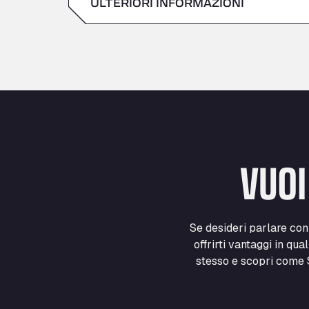
ULTERIORI INFORMAZIONI
Sabato
domenica
VUOI
Se desideri parlare co
offrirti vantaggi in qua
stesso e scopri come S