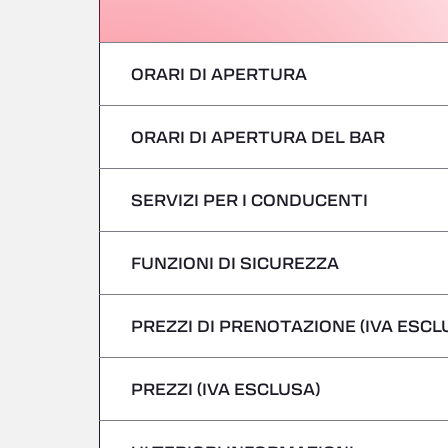
ORARI DI APERTURA
ORARI DI APERTURA DEL BAR
Lunedì
martedì
SERVIZI PER I CONDUCENTI
Lunedì
mercoledì
martedì
FUNZIONI DI SICUREZZA
Nessun veicolo refrigerato
giovedì
mercoledì
PREZZI DI PRENOTAZIONE (IVA ESCL
Non si accettano veicoli pericolosi/ADR
venerdì
giovedì
PREZZI (IVA ESCLUSA)
Sabato
venerdì
domenica