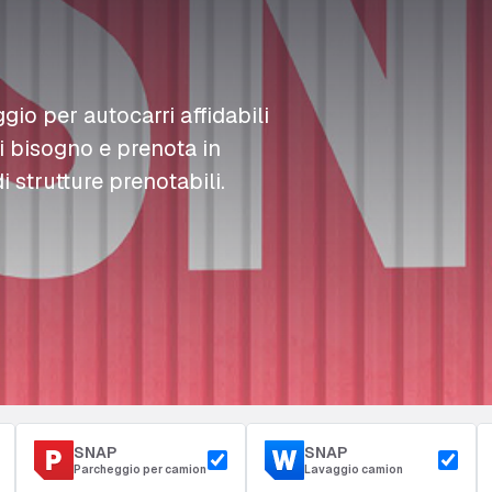
L
L
L
Rifornimento
D
D
D
Accesso e sicurezza
Parcheggio del deposito
m
m
m
ggio per autocarri affidabili
ai bisogno e prenota in
i strutture prenotabili.
SNAP
SNAP
Parcheggio per camion
Lavaggio camion