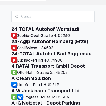
24 TOTAL Autohof Worrstadt
Sophie-Opel-Straße 4, 55286
24-Agip Autohof Homberg (Efze)
Schilfwiese 1, 34593
24-TOTAL Autohof Bad Rappenau
Buchäckerring 40, 74906
4 RATAI Transport GmbH Depot
Otto-Hahn-Straße 3, , 48268
A Clean Solution
Littlefair Road, HU9 5LP
A.W Jenkinson Transport Ltd
Progress House, ME11 5GA
A+G Nettetal - Depot Parking