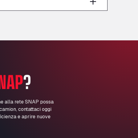
Anglia Motel
Washway Road, PE12 8LT
Anpol Sp. z o.o.
Ul. Torunska 147, 85884
Aqua Ariva GmbH
Marie-Curie-Straße 24, 68219
Aral Autohof Bockel
An der Autobahn 1, 27404
ARAL Autohof Bockenem
NAP
?
Oppelner Str. 1, 31167
ARAL Autohof Merklingen
Nellinger Str. 24, 89188
ARAL Autohof Preis
ne alla rete SNAP possa
i camion, contattaci oggi
Schellweilerstraße 1, 66871
ARAL Tankstelle - XXL
ficienza e aprire nuove
Truckwash.de GmbH
Obernburger Str. 127, 63811