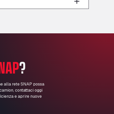
Anglia Motel
Washway Road, PE12 8LT
Anpol Sp. z o.o.
Ul. Torunska 147, 85884
Aqua Ariva GmbH
Marie-Curie-Straße 24, 68219
Aral Autohof Bockel
An der Autobahn 1, 27404
ARAL Autohof Bockenem
NAP
?
Oppelner Str. 1, 31167
ARAL Autohof Merklingen
Nellinger Str. 24, 89188
ARAL Autohof Preis
ne alla rete SNAP possa
i camion, contattaci oggi
Schellweilerstraße 1, 66871
ARAL Tankstelle - XXL
ficienza e aprire nuove
Truckwash.de GmbH
Obernburger Str. 127, 63811