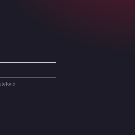
Ardleigh South Services
a120 westbound, CO77SL
Area 47 Hermanos Rico
Autovia A4 km 47, 28300
Area de Servicio Agetrans
Autovia del Mediterraneo , 30850
Area Servicio Galp Las Bovedas
Autovia 5 KM 405, 7, 06006
Area Servidiesel S L
Calle Migjorn No 6, 12539
Arluno Truck Village
Via per Turbigo 69, 20004
Asapjobs
Objazdowa 35, 99-300
Ashford International Truck Stop
Unit 14 Waterbrook Park, TN24 0FL
Ashford International Truck Wash -
R J Hawkins Ltd