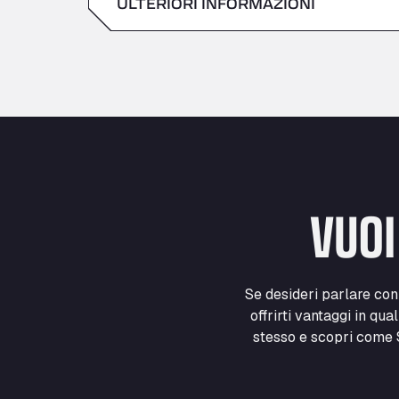
ULTERIORI INFORMAZIONI
Sabato
domenica
VUOI
Se desideri parlare co
offrirti vantaggi in qua
stesso e scopri come S