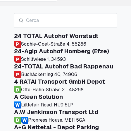
24 TOTAL Autohof Worrstadt
Sophie-Opel-Straße 4, 55286
24-Agip Autohof Homberg (Efze)
Schilfwiese 1, 34593
24-TOTAL Autohof Bad Rappenau
Buchäckerring 40, 74906
4 RATAI Transport GmbH Depot
Otto-Hahn-Straße 3, , 48268
A Clean Solution
Littlefair Road, HU9 5LP
A.W Jenkinson Transport Ltd
Progress House, ME11 5GA
A+G Nettetal - Depot Parking