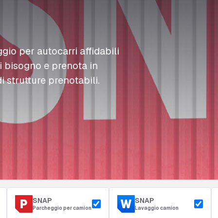
L
L
L
Rifornimento
D
D
D
Accesso e sicurezza
Parcheggio del deposito
m
m
m
ggio per autocarri affidabili
ai bisogno e prenota in
i strutture prenotabili.
SNAP
SNAP
Parcheggio per camion
Lavaggio camion