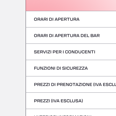
ORARI DI APERTURA
ORARI DI APERTURA DEL BAR
Lunedì
martedì
SERVIZI PER I CONDUCENTI
Lunedì
mercoledì
martedì
FUNZIONI DI SICUREZZA
Nessun veicolo refrigerato
giovedì
mercoledì
PREZZI DI PRENOTAZIONE (IVA ESCL
Non si accettano veicoli pericolosi/ADR
venerdì
giovedì
PREZZI (IVA ESCLUSA)
Sabato
venerdì
domenica