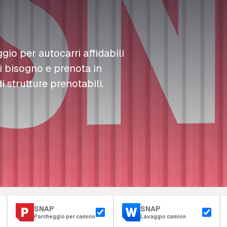
L
L
L
Rifornimento
D
D
D
Accesso e sicurezza
Parcheggio del deposito
m
m
m
ggio per autocarri affidabili
ai bisogno e prenota in
i strutture prenotabili.
SNAP
SNAP
Parcheggio per camion
Lavaggio camion