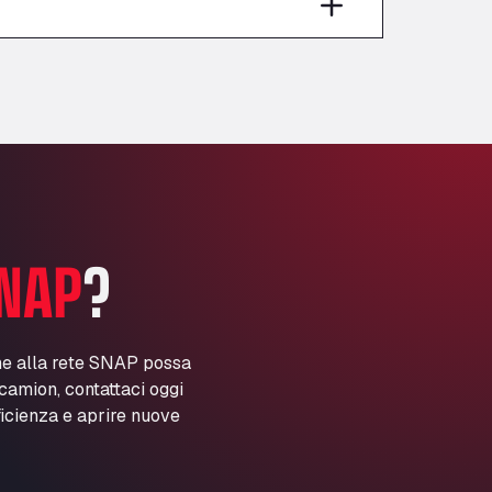
Anglia Motel
Washway Road, PE12 8LT
Anpol Sp. z o.o.
Ul. Torunska 147, 85884
Aqua Ariva GmbH
Marie-Curie-Straße 24, 68219
Aral Autohof Bockel
An der Autobahn 1, 27404
ARAL Autohof Bockenem
NAP
?
Oppelner Str. 1, 31167
ARAL Autohof Merklingen
Nellinger Str. 24, 89188
ARAL Autohof Preis
ne alla rete SNAP possa
i camion, contattaci oggi
Schellweilerstraße 1, 66871
ARAL Tankstelle - XXL
ficienza e aprire nuove
Truckwash.de GmbH
Obernburger Str. 127, 63811