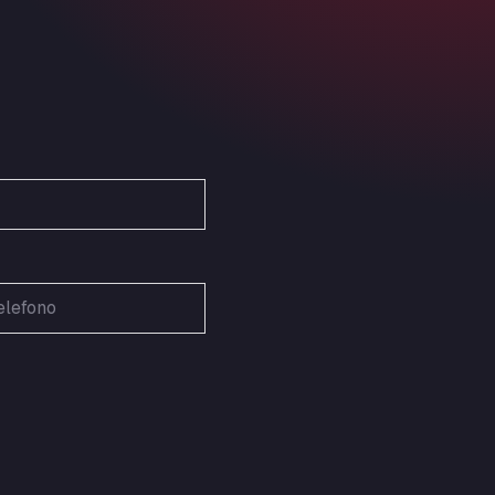
Ardleigh South Services
a120 westbound, CO77SL
Area 47 Hermanos Rico
Autovia A4 km 47, 28300
Area de Servicio Agetrans
Autovia del Mediterraneo , 30850
Area Servicio Galp Las Bovedas
Autovia 5 KM 405, 7, 06006
Area Servidiesel S L
Calle Migjorn No 6, 12539
Arluno Truck Village
Via per Turbigo 69, 20004
Asapjobs
Objazdowa 35, 99-300
Ashford International Truck Stop
Unit 14 Waterbrook Park, TN24 0FL
Ashford International Truck Wash -
R J Hawkins Ltd