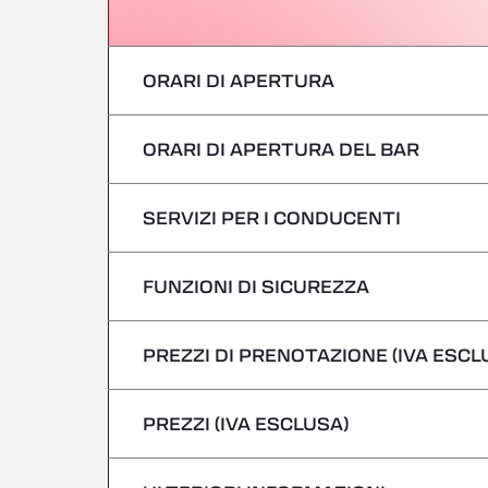
ORARI DI APERTURA
ORARI DI APERTURA DEL BAR
Lunedì
martedì
SERVIZI PER I CONDUCENTI
Lunedì
mercoledì
martedì
FUNZIONI DI SICUREZZA
Nessun veicolo refrigerato
giovedì
mercoledì
PREZZI DI PRENOTAZIONE (IVA ESCL
Non si accettano veicoli pericolosi/ADR
venerdì
giovedì
PREZZI (IVA ESCLUSA)
Sabato
venerdì
domenica