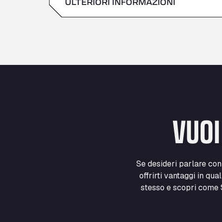
ULTERIORI INFORMAZIONI
Sabato
domenica
VUOI
Se desideri parlare co
offrirti vantaggi in qua
stesso e scopri come S