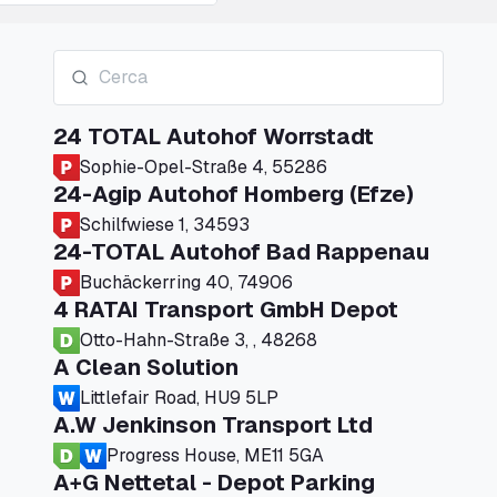
24 TOTAL Autohof Worrstadt
Sophie-Opel-Straße 4, 55286
24-Agip Autohof Homberg (Efze)
Schilfwiese 1, 34593
24-TOTAL Autohof Bad Rappenau
Buchäckerring 40, 74906
4 RATAI Transport GmbH Depot
Otto-Hahn-Straße 3, , 48268
A Clean Solution
Littlefair Road, HU9 5LP
A.W Jenkinson Transport Ltd
Progress House, ME11 5GA
A+G Nettetal - Depot Parking