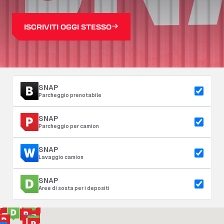
ISCRIVITI OGGI STESSO
SNAP
Parcheggio prenotabile
SNAP
Parcheggio per camion
SNAP
Lavaggio camion
SNAP
Aree di sosta per i depositi