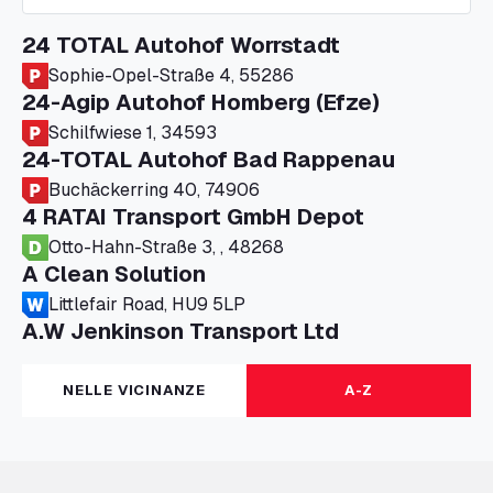
24 TOTAL Autohof Worrstadt
Sophie-Opel-Straße 4, 55286
24-Agip Autohof Homberg (Efze)
Schilfwiese 1, 34593
24-TOTAL Autohof Bad Rappenau
Buchäckerring 40, 74906
4 RATAI Transport GmbH Depot
Otto-Hahn-Straße 3, , 48268
A Clean Solution
Littlefair Road, HU9 5LP
A.W Jenkinson Transport Ltd
Progress House, ME11 5GA
A+G Nettetal - Depot Parking
NELLE VICINANZE
A-Z
Am Panneschopp 7, 41334
A1 Truckstop Colsterworth Ltd
A151, Bourne Road, NG33 5JN