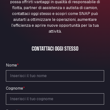
possa offrirti vantaggi in qualità di responsabile di
Marie-Curie-Straße 24, 68219
flotta, partner di assistenza o autista di camion,
Aral Autohof Bockel
contattaci oggi stesso e scopri come SNAP può
An der Autobahn 1, 27404
aiutarti a ottimizzare le operazioni, aumentare
ARAL Autohof Bockenem
l'efficienza e aprire nuove opportunità per la tua
Oppelner Str. 1, 31167
attività.
ARAL Autohof Merklingen
Nellinger Str. 24, 89188
CONTATTACI OGGI STESSO
ARAL Autohof Preis
Schellweilerstraße 1, 66871
ARAL Tankstelle - XXL Truckwash.de
Nome
*
GmbH
Obernburger Str. 127, 63811
Ardleigh South Services
a120 westbound, CO77SL
Cognome
*
Area 47 Hermanos Rico
Autovia A4 km 47, 28300
Area de Servicio Agetrans