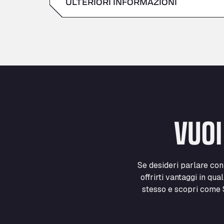
ULTERIORI INFORMAZIONI
Sabato
domenica
VUOI
Se desideri parlare co
offrirti vantaggi in qua
stesso e scopri come S