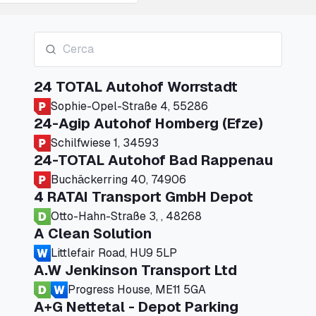
24 TOTAL Autohof Worrstadt
Sophie-Opel-Straße 4, 55286
24-Agip Autohof Homberg (Efze)
Schilfwiese 1, 34593
24-TOTAL Autohof Bad Rappenau
Buchäckerring 40, 74906
4 RATAI Transport GmbH Depot
Otto-Hahn-Straße 3, , 48268
A Clean Solution
Littlefair Road, HU9 5LP
A.W Jenkinson Transport Ltd
Progress House, ME11 5GA
A+G Nettetal - Depot Parking