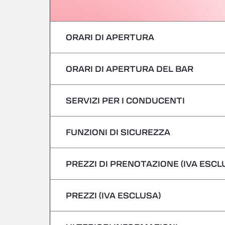
ORARI DI APERTURA
ORARI DI APERTURA DEL BAR
Lunedì
martedì
SERVIZI PER I CONDUCENTI
Lunedì
mercoledì
martedì
FUNZIONI DI SICUREZZA
Nessun veicolo refrigerato
giovedì
mercoledì
PREZZI DI PRENOTAZIONE (IVA ESCL
Non si accettano veicoli pericolosi/ADR
venerdì
giovedì
PREZZI (IVA ESCLUSA)
Sabato
venerdì
domenica