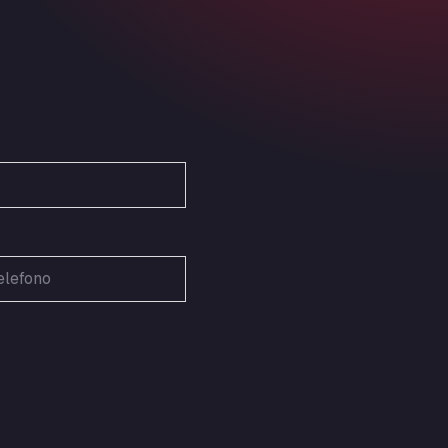
Ardleigh South Services
a120 westbound, CO77SL
Area 47 Hermanos Rico
Autovia A4 km 47, 28300
Area de Servicio Agetrans
Autovia del Mediterraneo , 30850
Area Servicio Galp Las Bovedas
Autovia 5 KM 405, 7, 06006
Area Servidiesel S L
Calle Migjorn No 6, 12539
Arluno Truck Village
Via per Turbigo 69, 20004
Asapjobs
Objazdowa 35, 99-300
Ashford International Truck Stop
Unit 14 Waterbrook Park, TN24 0FL
Ashford International Truck Wash -
R J Hawkins Ltd