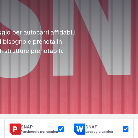
L
L
L
Rifornimento
D
D
D
Accesso e sicurezza
Parcheggio del deposito
m
m
m
ggio per autocarri affidabili
ai bisogno e prenota in
i strutture prenotabili.
SNAP
SNAP
Parcheggio per camion
Lavaggio camion