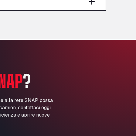
Anglia Motel
Washway Road, PE12 8LT
Anpol Sp. z o.o.
Ul. Torunska 147, 85884
Aqua Ariva GmbH
Marie-Curie-Straße 24, 68219
Aral Autohof Bockel
An der Autobahn 1, 27404
ARAL Autohof Bockenem
NAP
?
Oppelner Str. 1, 31167
ARAL Autohof Merklingen
Nellinger Str. 24, 89188
ARAL Autohof Preis
ne alla rete SNAP possa
i camion, contattaci oggi
Schellweilerstraße 1, 66871
ARAL Tankstelle - XXL
ficienza e aprire nuove
Truckwash.de GmbH
Obernburger Str. 127, 63811