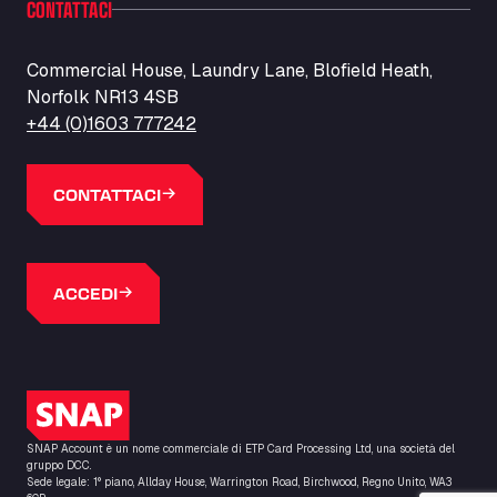
CONTATTACI
Barneys Diner
A18 Melton Ross Road, DN38 6LB
Bars Logistics Ltd
Commercial House, Laundry Lane, Blofield Heath,
Norfolk NR13 4SB
Elm Farm Depot, CO6 1HU
Bartrums Haulage & Storage
+44 (0)1603 777242
A140, Langton Green, IP23 7HS
Basiq Truck Cleaning Amsterdam
CONTATTACI
Bolstoen 9, 1046 AS
Basiq Truck Cleaning Echt
Fahrenheitweg 20, 6101 WR
ACCEDI
Basiq Truck Cleaning Hoogeveen
A.G. Bellstraat 35A, 7903 AD
Bathgate Truck & Car Wash
16 Inchmuir Road, EH48 2EP
Logo SNAP
Batim Truckstop
Lar Bck Z 7 Mennen, 8930
SNAP Account è un nome commerciale di ETP Card Processing Ltd, una società del
Baumann Spedition Dresden GmbH
gruppo DCC.
Sede legale: 1° piano, Allday House, Warrington Road, Birchwood, Regno Unito, WA3