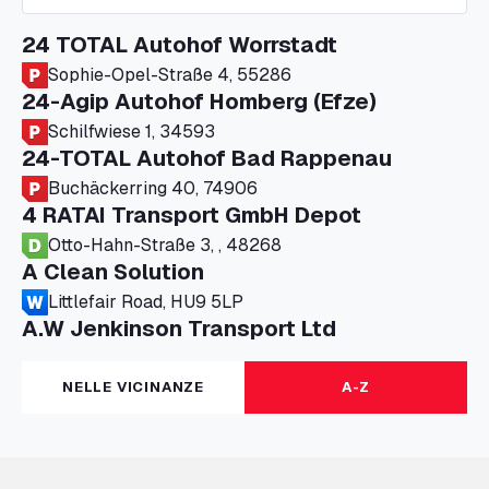
24 TOTAL Autohof Worrstadt
Sophie-Opel-Straße 4, 55286
24-Agip Autohof Homberg (Efze)
Schilfwiese 1, 34593
24-TOTAL Autohof Bad Rappenau
Buchäckerring 40, 74906
4 RATAI Transport GmbH Depot
Otto-Hahn-Straße 3, , 48268
A Clean Solution
Littlefair Road, HU9 5LP
A.W Jenkinson Transport Ltd
Progress House, ME11 5GA
A+G Nettetal - Depot Parking
NELLE VICINANZE
A-Z
Am Panneschopp 7, 41334
A1 Truckstop Colsterworth Ltd
A151, Bourne Road, NG33 5JN