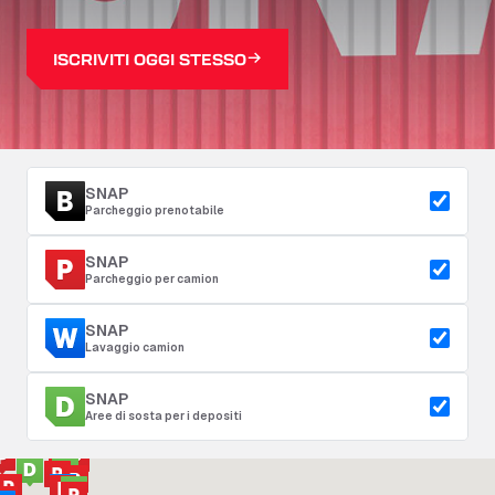
ISCRIVITI OGGI STESSO
SNAP
Parcheggio prenotabile
SNAP
Parcheggio per camion
SNAP
Lavaggio camion
SNAP
Aree di sosta per i depositi