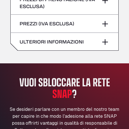
giovedì
–
All 4 Trucks
ESCLUSA)
Klaverbladstaat 21, 3560
Sabato
–
venerdì
–
American Truck Wash
PREZZI (IVA ESCLUSA)
domenica
–
Av. des Etats-Unis 90, 6041
Sabato
–
Andamur Guarroman
ULTERIORI INFORMAZIONI
Aut. A4 Salida 288 Pol. Ind. del Guadiel, 23210
domenica
–
Andamur La Junquera
AP7 Salida 2, C/ Bassegoda, 4, 17700
Andamur Pamplona
A-15 Salida Imarcoain, 31119
VUOI SBLOCCARE LA RETE
Andamur San Roman II
Aut A1 Exit 385, 01207
SNAP
?
Anglia Motel
Washway Road, PE12 8LT
Se desideri parlare con un membro del nostro team
Anpol Sp. z o.o.
per capire in che modo l'adesione alla rete SNAP
Ul. Torunska 147, 85884
possa offrirti vantaggi in qualità di responsabile di
Aqua Ariva GmbH