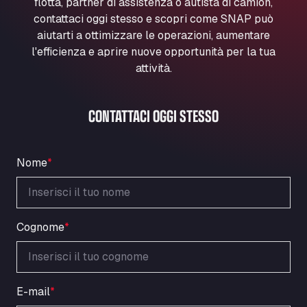
flotta, partner di assistenza o autista di camion,
Marie-Curie-Straße 24, 68219
contattaci oggi stesso e scopri come SNAP può
Aral Autohof Bockel
aiutarti a ottimizzare le operazioni, aumentare
An der Autobahn 1, 27404
l'efficienza e aprire nuove opportunità per la tua
ARAL Autohof Bockenem
attività.
Oppelner Str. 1, 31167
ARAL Autohof Merklingen
CONTATTACI OGGI STESSO
Nellinger Str. 24, 89188
ARAL Autohof Preis
Schellweilerstraße 1, 66871
Nome
*
ARAL Tankstelle - XXL Truckwash.de
GmbH
Obernburger Str. 127, 63811
Ardleigh South Services
Cognome
*
a120 westbound, CO77SL
Area 47 Hermanos Rico
Autovia A4 km 47, 28300
E-mail
*
Area de Servicio Agetrans