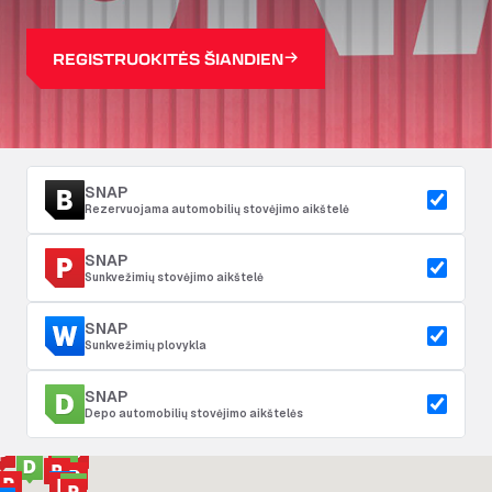
REGISTRUOKITĖS ŠIANDIEN
SNAP
Rezervuojama automobilių stovėjimo aikštelė
SNAP
Sunkvežimių stovėjimo aikštelė
SNAP
Sunkvežimių plovykla
SNAP
Depo automobilių stovėjimo aikštelės