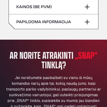
Šeštadienis
–
All 4 Trucks
Penktadienis
–
KAINOS (BE PVM)
Klaverbladstaat 21, 3560
Sekmadienis
–
American Truck Wash
Šeštadienis
–
PAPILDOMA INFORMACIJA
Av. des Etats-Unis 90, 6041
Andamur Guarroman
Sekmadienis
–
Aut. A4 Salida 288 Pol. Ind. del Guadiel, 23210
Andamur La Junquera
AP7 Salida 2, C/ Bassegoda, 4, 17700
AR NORITE ATRAKINTI
„SNAP“
Andamur Pamplona
TINKLĄ?
A-15 Salida Imarcoain, 31119
Andamur San Roman II
Aut A1 Exit 385, 01207
Jei norėtumėte pasikalbėti su vienu iš mūsų
Anglia Motel
komandos narių apie tai, kokią naudą jums, kaip
Washway Road, PE12 8LT
transporto parko vadybininkui, paslaugų partneriui ar
Anpol Sp. z o.o.
sunkvežimio vairuotojui, gali suteikti prisijungimas
Ul. Torunska 147, 85884
prie „SNAP“ tinklo, susisiekite su mumis jau šiandien
Aqua Ariva GmbH
ir sužinokite, kaip „SNAP“ gali padėti optimizuoti