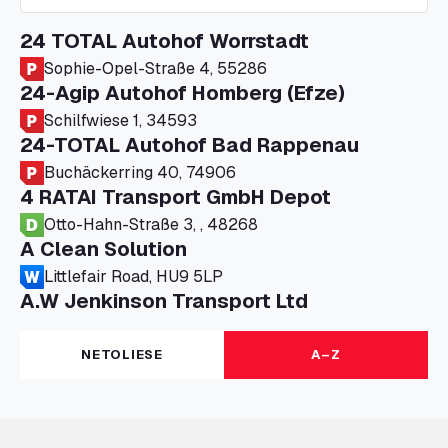
24 TOTAL Autohof Worrstadt
Sophie-Opel-Straße 4, 55286
24-Agip Autohof Homberg (Efze)
Schilfwiese 1, 34593
24-TOTAL Autohof Bad Rappenau
Buchäckerring 40, 74906
4 RATAI Transport GmbH Depot
Otto-Hahn-Straße 3, , 48268
A Clean Solution
Littlefair Road, HU9 5LP
A.W Jenkinson Transport Ltd
Progress House, ME11 5GA
A+G Nettetal - Depot Parking
NETOLIESE
A–Z
Am Panneschopp 7, 41334
A1 Truckstop Colsterworth Ltd
A151, Bourne Road, NG33 5JN