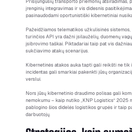
Prisijungusių transporto priemonių atsiradimas, p
įrenginių integravimas ir vis didesnis pasitikėji
pasinaudodami oportunistiški kibernetiniai nusikaltė
Pažeidžiamos telematikos užkulisinės sistemos, n
turinčios API yra dažni įsilaužėlių, duomenų vagų
įsibrovimo taškai. Piktadariai taip pat vis dažnia
sukčiavimo atakų scenarijus.
Kibernetinės atakos auka tapti gali reikšti ne t
incidentas gali smarkiai pakenkti jūsų organizacij
verslui.
Nors jūsų kibernetinio draudimo polisas gali kompe
nemokumu – kaip nutiko „KNP Logistics“ 2025 m. b
pablogino šios didelės logistikos grupės ir taip
darbuotojų.