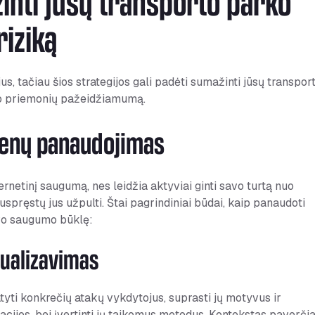
žinti jūsų transporto parko
iziką
s, tačiau šios strategijos gali padėti sumažinti jūsų transpor
to priemonių pažeidžiamumą.
menų panaudojimas
rnetinį saugumą, nes leidžia aktyviai ginti savo turtą nuo
 nuspręstų jus užpulti. Štai pagrindiniai būdai, kaip panaudoti
avo saugumo būklę:
tualizavimas
yti konkrečių atakų vykdytojus, suprasti jų motyvus ir
nizacijos, bei įvertinti jų taikomus metodus. Kontekstas paverči