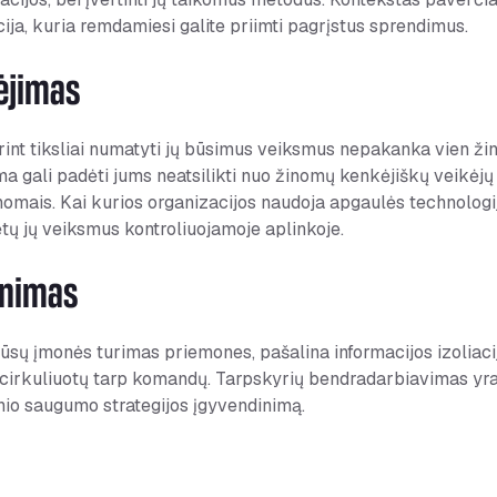
ja, kuria remdamiesi galite priimti pagrįstus sprendimus.
ėjimas
norint tiksliai numatyti jų būsimus veiksmus nepakanka vien žin
ma gali padėti jums neatsilikti nuo žinomų kenkėjiškų veikėjų 
omais. Kai kurios organizacijos naudoja apgaulės technologi
ėtų jų veiksmus kontroliuojamoje aplinkoje.
inimas
jūsų įmonės turimas priemones, pašalina informacijos izoliaci
ai cirkuliuotų tarp komandų. Tarpskyrių bendradarbiavimas yr
inio saugumo strategijos įgyvendinimą.