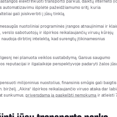
astangos elektrifikuoti transporto parkus, daiktų interneto (I
mas automatizavimu išplėtė pažeidžiamumo sritį, kuria
liai gali įsiskverbti į jūsų tinklą.
esaugūs nuotoliniai programinės įrangos atnaujinimai ir klai
, verslo sabotuotojų ir išpirkos reikalaujančių virusų kūrėjų
u naudoja dirbtinį intelektą, kad surengtų įtikinamesnius
ik ilgesnį nei planuota veiklos sustabdymą. Garsus saugumo
os reputacijai ir ilgalaikėje perspektyvoje padaryti žalos jūs
nsuoti milijoninius nuostolius, finansinis smūgis gali baigtis
irželį. „Akira“ išpirkos reikalaujančio viruso ataka dar lab
 pat sunkumus,
priversdama ją paskelbti nemokumą
ir atleisti