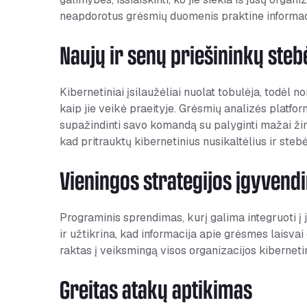
neapdorotus grėsmių duomenis praktine informaci
Naujų ir senų priešininkų steb
Kibernetiniai įsilaužėliai nuolat tobulėja, todėl 
kaip jie veikė praeityje. Grėsmių analizės platfor
supažindinti savo komandą su palyginti mažai žin
kad pritrauktų kibernetinius nusikaltėlius ir steb
Vieningos strategijos įgyvend
Programinis sprendimas, kurį galima integruoti į 
ir užtikrina, kad informacija apie grėsmes laisv
raktas į veiksmingą visos organizacijos kibernet
Greitas atakų aptikimas