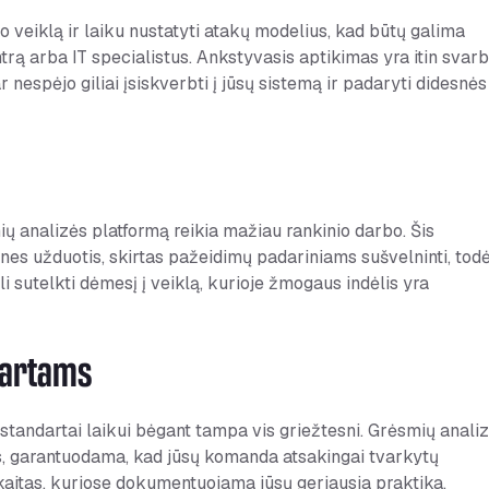
lo veiklą ir laiku nustatyti atakų modelius, kad būtų galima
rą arba IT specialistus. Ankstyvasis aptikimas yra itin svarb
 nespėjo giliai įsiskverbti į jūsų sistemą ir padaryti didesnės
ių analizės platformą reikia mažiau rankinio darbo. Šis
nes užduotis, skirtas pažeidimų padariniams sušvelninti, todė
i sutelkti dėmesį į veiklą, kurioje žmogaus indėlis yra
ndartams
andartai laikui bėgant tampa vis griežtesni. Grėsmių anali
ms, garantuodama, kad jūsų komanda atsakingai tvarkytų
skaitas, kuriose dokumentuojama jūsų geriausia praktika.