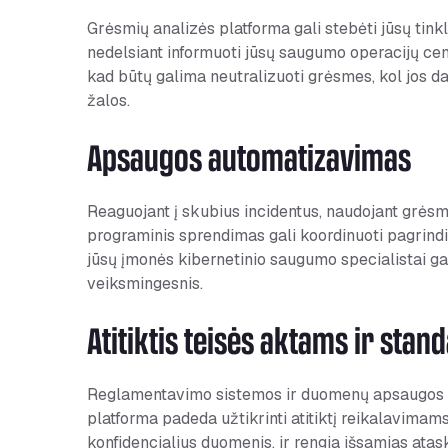
Grėsmių analizės platforma gali stebėti jūsų tink
nedelsiant informuoti jūsų saugumo operacijų cent
kad būtų galima neutralizuoti grėsmes, kol jos dar
žalos.
Apsaugos automatizavimas
Reaguojant į skubius incidentus, naudojant grėsm
programinis sprendimas gali koordinuoti pagrindi
jūsų įmonės kibernetinio saugumo specialistai gal
veiksmingesnis.
Atitiktis teisės aktams ir sta
Reglamentavimo sistemos ir duomenų apsaugos st
platforma padeda užtikrinti atitiktį reikalavima
konfidencialius duomenis, ir rengia išsamias ata