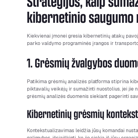
Strategijos, kaip suma
kibernetinio saugumo r
Kiekvienai įmonei gresia kibernetinių atakų pavoju
parko valdymo programinės įrangos ir transpor
1. Grėsmių žvalgybos duo
Patikima grėsmių analizės platforma stiprina kibe
piktavalių veikėjų ir sumažinti nuostolius, jei jie
grėsmių analizės duomenis siekiant pagerinti s
Kibernetinių grėsmių konteks
Kontekstualizavimas leidžia jūsų komandai nustat
galimybes, išsiaiškinti, ko jie siekia iš jūsų orga