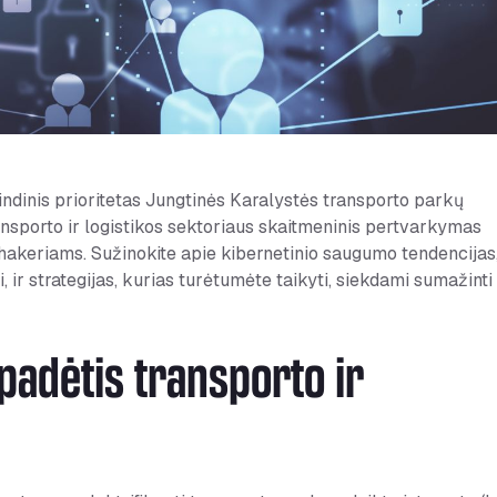
indinis prioritetas Jungtinės Karalystės transporto parkų
nsporto ir logistikos sektoriaus skaitmeninis pertvarkymas
 hakeriams. Sužinokite apie kibernetinio saugumo tendencijas
, ir strategijas, kurias turėtumėte taikyti, siekdami sumažinti
adėtis transporto ir