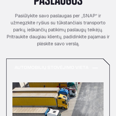
Pasiūlykite savo paslaugas per „SNAP“ ir
užmegzkite ryšius su tūkstančiais transporto
parkų, ieškančių patikimų paslaugų teikėjų.
Pritraukite daugiau klientų, padidinkite pajamas ir
plėskite savo verslą.
AUTOMOBILIŲ STOVĖJIMO VIETA