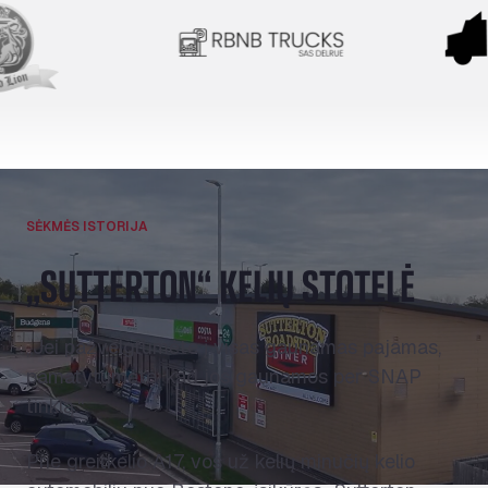
SĖKMĖS ISTORIJA
„SUTTERTON“ KELIŲ STOTELĖ
„Jei pažvelgtumėte į visas gaunamas pajamas,
pamatytumėte, kad jos gaunamos per SNAP
tinklą.“
Prie greitkelio A17, vos už kelių minučių kelio