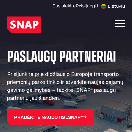
Susisiekite
Prisijungti
Lietuvių
Atida
PASLAUGŲ PARTNERIAI
Prisijunkite prie didžiausio Europoje transporto
priemonių parko tinklo ir atverkite naujas pajamų
gavimo galimybes – tapkite „SNAP“ paslaugų
partneriu jau šiandien.
PRADĖKITE NAUDOTIS „SNAP“