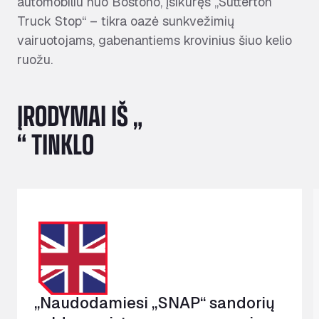
automobiliu nuo Bostono, įsikūręs „Sutterton
Truck Stop“ – tikra oazė sunkvežimių
vairuotojams, gabenantiems krovinius šiuo kelio
ruožu.
ĮRODYMAI IŠ „
“ TINKLO
„Naudodamiesi „SNAP“ sandorių