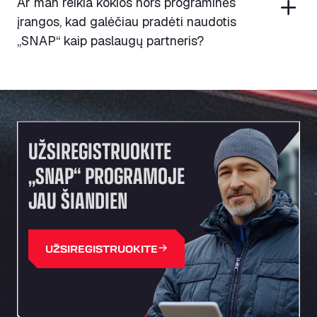
Ar man reikia kokios nors programinės
įrangos, kad galėčiau pradėti naudotis
„SNAP“ kaip paslaugų partneris?
UŽSIREGISTRUOKITE
„SNAP“ PROGRAMOJE
JAU ŠIANDIEN
UŽSIREGISTRUOKITE