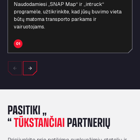
UŽSIREGISTRUOKITE
Naudodamiesi „SNAP Map“ ir „intruck“
programėle, užtikrinkite, kad jūsų buvimo vieta
SUŽINOKITE DAUGIAU
būtų matoma transporto parkams ir
vairuotojams.
UŽSIREGISTRUOKITE
01
Previous
Next
PASITIKI „
“
TŪKSTANČIAI
PARTNERIŲ
Prisijunkite prie patikimo sunkvežimių stotelių ir