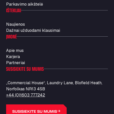
Parkavimo aikštelė
IŠTEKLIAI
Naujienos
Dažnai užduodami klausimai
ĮMONĖ
Apie mus
Karjera
Partneriai
SUSISIEKITE SU MUMIS
„Commercial House“, Laundry Lane, Blofield Heath,
Norfolkas NR13 4SB
+44 (0)1603 777242
SUSISIEKITE SU MUMIS