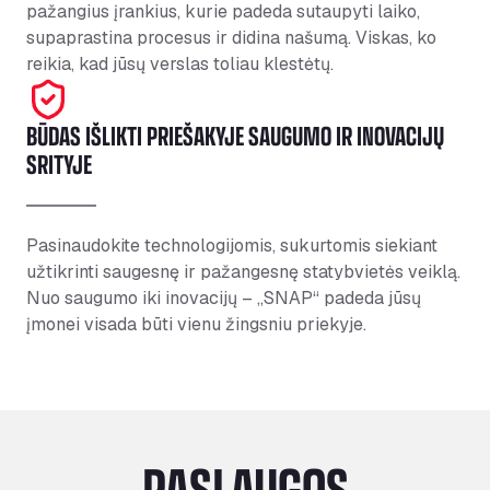
pažangius įrankius, kurie padeda sutaupyti laiko,
supaprastina procesus ir didina našumą. Viskas, ko
reikia, kad jūsų verslas toliau klestėtų.
BŪDAS IŠLIKTI PRIEŠAKYJE SAUGUMO IR INOVACIJŲ
SRITYJE
Pasinaudokite technologijomis, sukurtomis siekiant
užtikrinti saugesnę ir pažangesnę statybvietės veiklą.
Nuo saugumo iki inovacijų – „SNAP“ padeda jūsų
įmonei visada būti vienu žingsniu priekyje.
PASLAUGOS