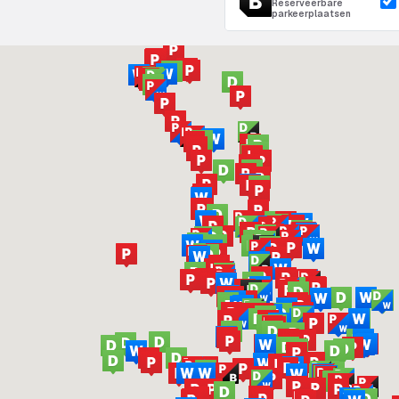
Reserveerbare
parkeerplaatsen