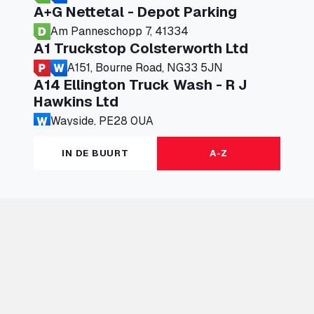
A+G Nettetal - Depot Parking
Am Panneschopp 7, 41334
A1 Truckstop Colsterworth Ltd
A151, Bourne Road, NG33 5JN
A14 Ellington Truck Wash - R J
Hawkins Ltd
Wayside, PE28 0UA
A19 Northbound Services (Exelby)
IN DE BUURT
A-Z
Ingleby Arncliffe, DL6 3JT
A19 Services North (Ron Perry)
A19 Services North, TS27 3HH
A19 Services South (Ron Perry)
A19 Services South, TS27 3HH
A19 Southbound Services (Exelby)
Ingleby Arncliffe, DL6 3LG
A2 Truck parking Echt
Oude Lakerweg 2, 6101