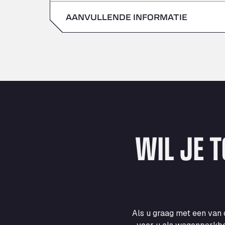
zondag
AANVULLENDE INFORMATIE
zaterdag
zondag
WIL JE 
Als u graag met een van