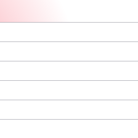
–
–
–
–
–
–
–
geaccepteerd
–
–
–
–