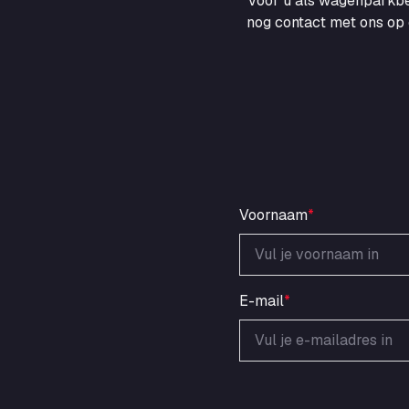
voor u als wagenparkbe
nog contact met ons op 
Voornaam
*
E-mail
*