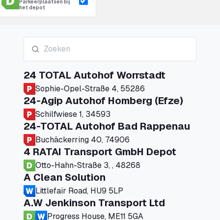
Parkeerplaatsen bij
het depot
24 TOTAL Autohof Worrstadt
Sophie-Opel-Straße 4, 55286
24-Agip Autohof Homberg (Efze)
Schilfwiese 1, 34593
24-TOTAL Autohof Bad Rappenau
Buchäckerring 40, 74906
4 RATAI Transport GmbH Depot
Otto-Hahn-Straße 3, , 48268
A Clean Solution
Littlefair Road, HU9 5LP
A.W Jenkinson Transport Ltd
Progress House, ME11 5GA