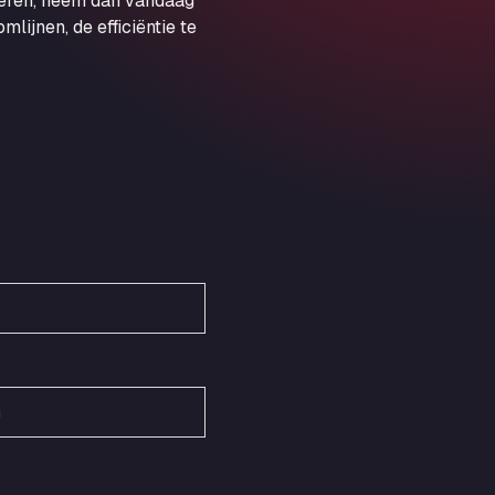
veren, neem dan vandaag
Obernburger Str. 127, 63811
ijnen, de efficiëntie te
Ardleigh South Services
a120 westbound, CO77SL
Area 47 Hermanos Rico
Autovia A4 km 47, 28300
Area de Servicio Agetrans
Autovia del Mediterraneo , 30850
Area Servicio Galp Las Bovedas
Autovia 5 KM 405, 7, 06006
Area Servidiesel S L
Calle Migjorn No 6, 12539
Arluno Truck Village
Via per Turbigo 69, 20004
Asapjobs
Objazdowa 35, 99-300
Ashford International Truck Stop
Unit 14 Waterbrook Park, TN24 0FL