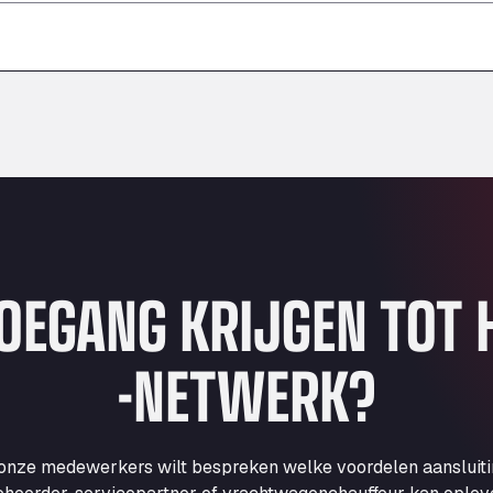
–
–
–
TOEGANG KRIJGEN TOT
-NETWERK?
 onze medewerkers wilt bespreken welke voordelen aansluit