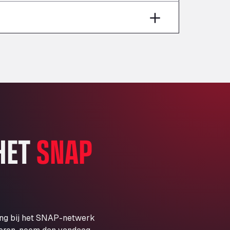
Aut A1 Exit 385, 01207
Anglia Motel
Washway Road, PE12 8LT
Anpol Sp. z o.o.
Ul. Torunska 147, 85884
Aqua Ariva GmbH
Marie-Curie-Straße 24, 68219
Aral Autohof Bockel
An der Autobahn 1, 27404
ARAL Autohof Bockenem
 HET
SNAP
Oppelner Str. 1, 31167
ARAL Autohof Merklingen
Nellinger Str. 24, 89188
ARAL Autohof Preis
Schellweilerstraße 1, 66871
ARAL Tankstelle - XXL
ing bij het SNAP-netwerk
Truckwash.de GmbH