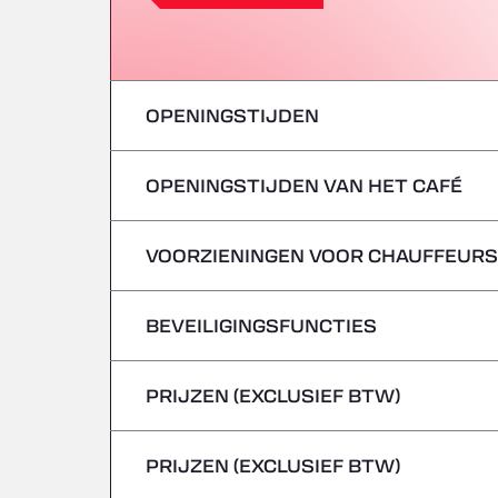
OPENINGSTIJDEN
OPENINGSTIJDEN VAN HET CAFÉ
maandag
dinsdag
VOORZIENINGEN VOOR CHAUFFEURS
maandag
woensdag
dinsdag
BEVEILIGINGSFUNCTIES
Geen koelwagens
donderdag
woensdag
PRIJZEN (EXCLUSIEF BTW)
Gevaarlijke voertuigen/ADR worden niet 
vrijdag
donderdag
PRIJZEN (EXCLUSIEF BTW)
zaterdag
vrijdag