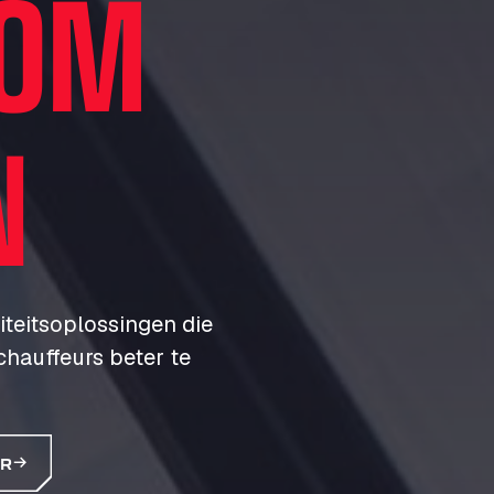
 OM
N
iteitsoplossingen die
hauffeurs beter te
ER