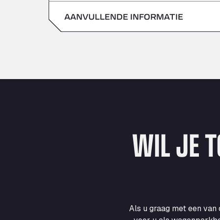
zondag
AANVULLENDE INFORMATIE
zaterdag
zondag
WIL JE 
Als u graag met een van