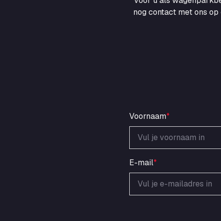
voor u als wagenparkbe
nog contact met ons op 
Voornaam
*
E-mail
*