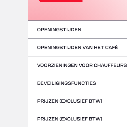
OPENINGSTIJDEN
OPENINGSTIJDEN VAN HET CAFÉ
maandag
dinsdag
VOORZIENINGEN VOOR CHAUFFEURS
maandag
woensdag
dinsdag
BEVEILIGINGSFUNCTIES
Geen koelwagens
donderdag
woensdag
PRIJZEN (EXCLUSIEF BTW)
Gevaarlijke voertuigen/ADR worden niet 
vrijdag
donderdag
PRIJZEN (EXCLUSIEF BTW)
zaterdag
vrijdag