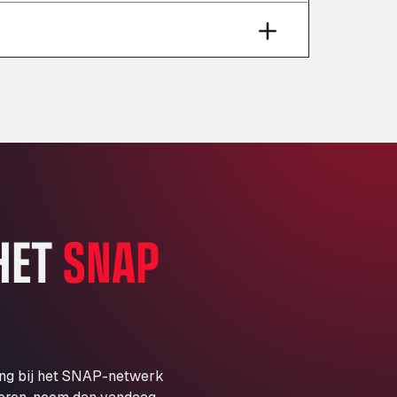
Aut A1 Exit 385, 01207
Anglia Motel
Washway Road, PE12 8LT
Anpol Sp. z o.o.
Ul. Torunska 147, 85884
Aqua Ariva GmbH
Marie-Curie-Straße 24, 68219
Aral Autohof Bockel
An der Autobahn 1, 27404
ARAL Autohof Bockenem
 HET
SNAP
Oppelner Str. 1, 31167
ARAL Autohof Merklingen
Nellinger Str. 24, 89188
ARAL Autohof Preis
Schellweilerstraße 1, 66871
ARAL Tankstelle - XXL
ing bij het SNAP-netwerk
Truckwash.de GmbH