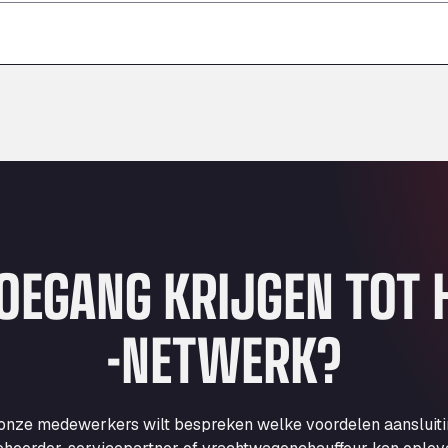
–
–
–
TOEGANG KRIJGEN TOT
-NETWERK?
 onze medewerkers wilt bespreken welke voordelen aansluit