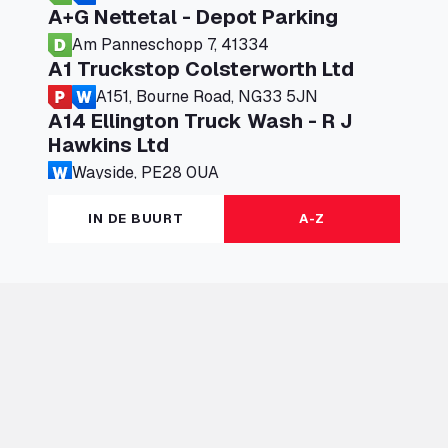
A+G Nettetal - Depot Parking
Am Panneschopp 7, 41334
A1 Truckstop Colsterworth Ltd
A151, Bourne Road, NG33 5JN
A14 Ellington Truck Wash - R J
Hawkins Ltd
Wayside, PE28 0UA
A19 Northbound Services (Exelby)
IN DE BUURT
A-Z
Ingleby Arncliffe, DL6 3JT
A19 Services North (Ron Perry)
A19 Services North, TS27 3HH
A19 Services South (Ron Perry)
A19 Services South, TS27 3HH
A19 Southbound Services (Exelby)
Ingleby Arncliffe, DL6 3LG
A2 Truck parking Echt
Oude Lakerweg 2, 6101