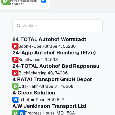
Parkeerplaatsen bij
het depot
24 TOTAL Autohof Worrstadt
Sophie-Opel-Straße 4, 55286
24-Agip Autohof Homberg (Efze)
Schilfwiese 1, 34593
24-TOTAL Autohof Bad Rappenau
Buchäckerring 40, 74906
4 RATAI Transport GmbH Depot
Otto-Hahn-Straße 3, , 48268
A Clean Solution
Littlefair Road, HU9 5LP
A.W Jenkinson Transport Ltd
Progress House, ME11 5GA