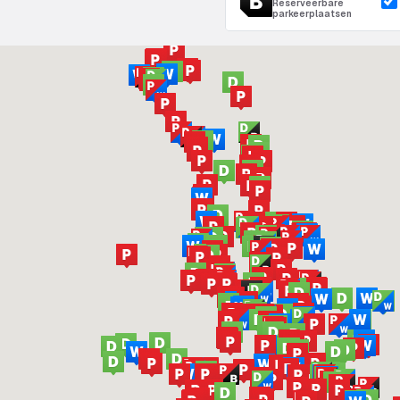
Reserveerbare
parkeerplaatsen