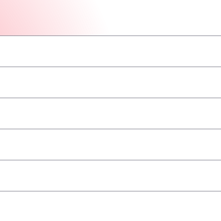
–
–
–
–
–
–
–
geaccepteerd
–
–
–
–