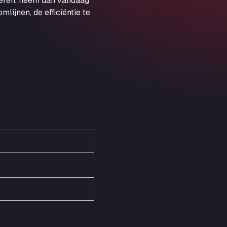
veren, neem dan vandaag
Obernburger Str. 127, 63811
ijnen, de efficiëntie te
Ardleigh South Services
a120 westbound, CO77SL
Area 47 Hermanos Rico
Autovia A4 km 47, 28300
Area de Servicio Agetrans
Autovia del Mediterraneo , 30850
Area Servicio Galp Las Bovedas
Autovia 5 KM 405, 7, 06006
Area Servidiesel S L
Calle Migjorn No 6, 12539
Arluno Truck Village
Via per Turbigo 69, 20004
Asapjobs
Objazdowa 35, 99-300
Ashford International Truck Stop
Unit 14 Waterbrook Park, TN24 0FL