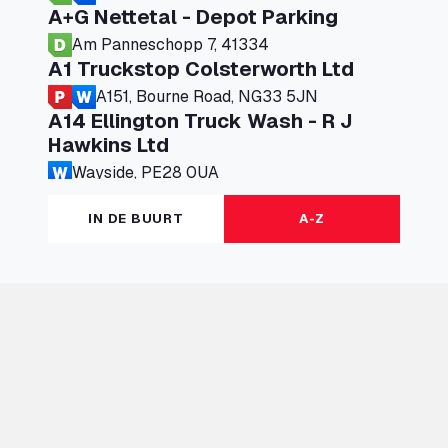
A+G Nettetal - Depot Parking
Am Panneschopp 7, 41334
A1 Truckstop Colsterworth Ltd
A151, Bourne Road, NG33 5JN
A14 Ellington Truck Wash - R J
Hawkins Ltd
Wayside, PE28 0UA
A19 Northbound Services (Exelby)
IN DE BUURT
A-Z
Ingleby Arncliffe, DL6 3JT
A19 Services North (Ron Perry)
A19 Services North, TS27 3HH
A19 Services South (Ron Perry)
A19 Services South, TS27 3HH
A19 Southbound Services (Exelby)
Ingleby Arncliffe, DL6 3LG
A2 Truck parking Echt
Oude Lakerweg 2, 6101