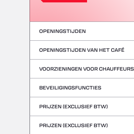
OPENINGSTIJDEN
OPENINGSTIJDEN VAN HET CAFÉ
maandag
dinsdag
VOORZIENINGEN VOOR CHAUFFEURS
maandag
woensdag
dinsdag
BEVEILIGINGSFUNCTIES
Geen koelwagens
donderdag
woensdag
PRIJZEN (EXCLUSIEF BTW)
Gevaarlijke voertuigen/ADR worden niet 
vrijdag
donderdag
PRIJZEN (EXCLUSIEF BTW)
zaterdag
vrijdag