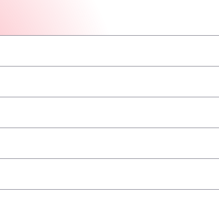
–
–
–
–
–
–
–
geaccepteerd
–
–
–
–