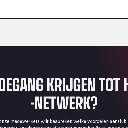
–
–
–
TOEGANG KRIJGEN TOT
-NETWERK?
 onze medewerkers wilt bespreken welke voordelen aansluit