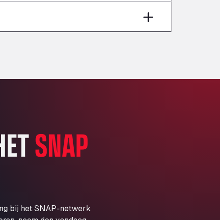
Aut A1 Exit 385, 01207
Anglia Motel
Washway Road, PE12 8LT
Anpol Sp. z o.o.
Ul. Torunska 147, 85884
Aqua Ariva GmbH
Marie-Curie-Straße 24, 68219
Aral Autohof Bockel
An der Autobahn 1, 27404
ARAL Autohof Bockenem
 HET
SNAP
Oppelner Str. 1, 31167
ARAL Autohof Merklingen
Nellinger Str. 24, 89188
ARAL Autohof Preis
Schellweilerstraße 1, 66871
ARAL Tankstelle - XXL
ing bij het SNAP-netwerk
Truckwash.de GmbH