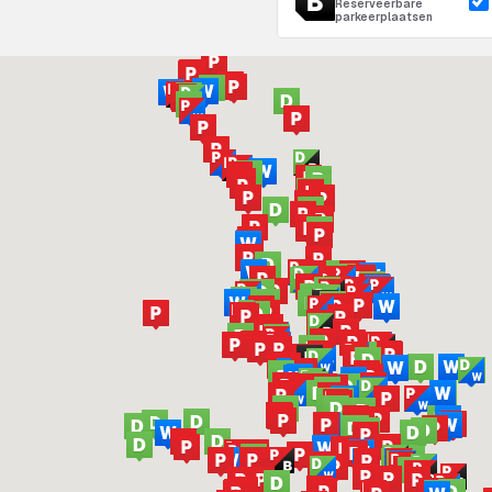
Reserveerbare
parkeerplaatsen