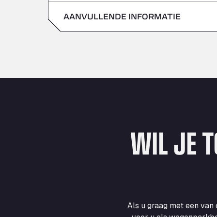
zondag
AANVULLENDE INFORMATIE
zaterdag
zondag
WIL JE 
Als u graag met een van