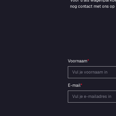
voor u als wagenparkbe
nog contact met ons op 
Voornaam
*
E-mail
*