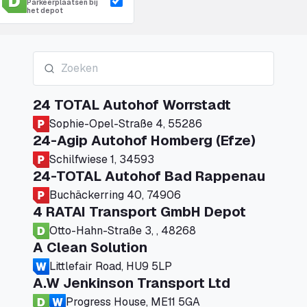
Parkeerplaatsen bij
het depot
24 TOTAL Autohof Worrstadt
Sophie-Opel-Straße 4, 55286
24-Agip Autohof Homberg (Efze)
Schilfwiese 1, 34593
24-TOTAL Autohof Bad Rappenau
Buchäckerring 40, 74906
4 RATAI Transport GmbH Depot
Otto-Hahn-Straße 3, , 48268
A Clean Solution
Littlefair Road, HU9 5LP
A.W Jenkinson Transport Ltd
Progress House, ME11 5GA