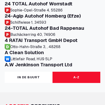
24 TOTAL Autohof Worrstadt
Sophie-Opel-Straße 4, 55286
24-Agip Autohof Homberg (Efze)
Schilfwiese 1, 34593
24-TOTAL Autohof Bad Rappenau
Buchäckerring 40, 74906
4 RATAI Transport GmbH Depot
Otto-Hahn-Straße 3, , 48268
A Clean Solution
Littlefair Road, HU9 5LP
A.W Jenkinson Transport Ltd
Progress House, ME11 5GA
A+G Nettetal - Depot Parking
IN DE BUURT
A-Z
Am Panneschopp 7, 41334
A1 Truckstop Colsterworth Ltd
A151, Bourne Road, NG33 5JN
A14 Ellington Truck Wash - R J Hawkins