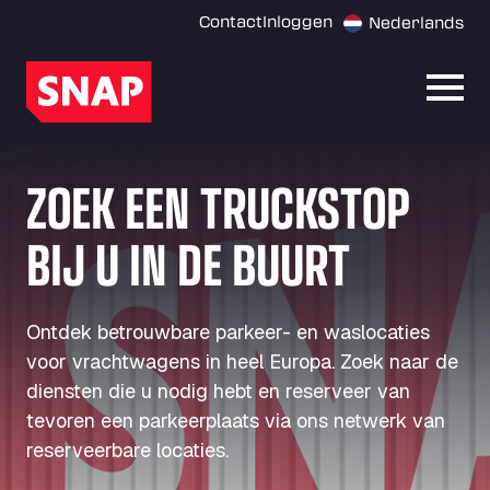
Contact
Inloggen
Nederlands
Menu
ZOEK EEN TRUCKSTOP
BIJ U IN DE BUURT
Ontdek betrouwbare parkeer- en waslocaties
voor vrachtwagens in heel Europa. Zoek naar de
diensten die u nodig hebt en reserveer van
tevoren een parkeerplaats via ons netwerk van
reserveerbare locaties.