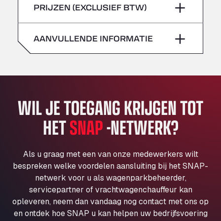
zondag
–
PRIJZEN (EXCLUSIEF BTW)
Klaverbladstaat 21, 3560
zaterdag
–
American Truck Wash
Av. des Etats-Unis 90, 6041
AANVULLENDE INFORMATIE
zondag
–
Andamur Guarroman
Aut. A4 Salida 288 Pol. Ind. del Guadiel, 23210
Andamur La Junquera
AP7 Salida 2, C/ Bassegoda, 4, 17700
Andamur Pamplona
WIL JE TOEGANG KRIJGEN TOT
A-15 Salida Imarcoain, 31119
HET
SNAP
-NETWERK?
Andamur San Roman II
Aut A1 Exit 385, 01207
Anglia Motel
Als u graag met een van onze medewerkers wilt
Washway Road, PE12 8LT
bespreken welke voordelen aansluiting bij het SNAP-
Anpol Sp. z o.o.
netwerk voor u als wagenparkbeheerder,
servicepartner of vrachtwagenchauffeur kan
Ul. Torunska 147, 85884
opleveren, neem dan vandaag nog contact met ons op
Aqua Ariva GmbH
en ontdek hoe SNAP u kan helpen uw bedrijfsvoering
Marie-Curie-Straße 24, 68219