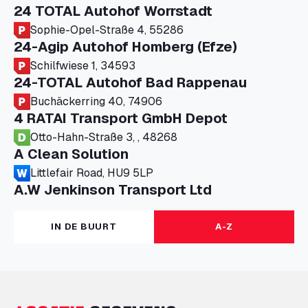
24 TOTAL Autohof Worrstadt
Sophie-Opel-Straße 4, 55286
24-Agip Autohof Homberg (Efze)
Schilfwiese 1, 34593
24-TOTAL Autohof Bad Rappenau
Buchäckerring 40, 74906
4 RATAI Transport GmbH Depot
Otto-Hahn-Straße 3, , 48268
A Clean Solution
Littlefair Road, HU9 5LP
A.W Jenkinson Transport Ltd
Progress House, ME11 5GA
A+G Nettetal - Depot Parking
IN DE BUURT
A-Z
Am Panneschopp 7, 41334
A1 Truckstop Colsterworth Ltd
A151, Bourne Road, NG33 5JN
A14 Ellington Truck Wash - R J Hawkins