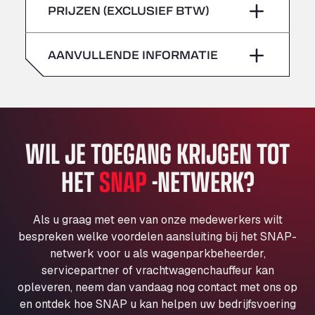
zondag
–
PRIJZEN (EXCLUSIEF BTW)
Klaverbladstaat 21, 3560
zaterdag
–
American Truck Wash
Av. des Etats-Unis 90, 6041
AANVULLENDE INFORMATIE
zondag
–
Andamur Guarroman
Aut. A4 Salida 288 Pol. Ind. del Guadiel, 23210
Andamur La Junquera
AP7 Salida 2, C/ Bassegoda, 4, 17700
Andamur Pamplona
WIL JE TOEGANG KRIJGEN TOT
A-15 Salida Imarcoain, 31119
HET
SNAP
-NETWERK?
Andamur San Roman II
Aut A1 Exit 385, 01207
Anglia Motel
Als u graag met een van onze medewerkers wilt
Washway Road, PE12 8LT
bespreken welke voordelen aansluiting bij het SNAP-
Anpol Sp. z o.o.
netwerk voor u als wagenparkbeheerder,
servicepartner of vrachtwagenchauffeur kan
Ul. Torunska 147, 85884
opleveren, neem dan vandaag nog contact met ons op
Aqua Ariva GmbH
en ontdek hoe SNAP u kan helpen uw bedrijfsvoering
Marie-Curie-Straße 24, 68219