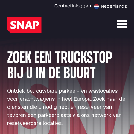
Contact
Inloggen
Nederlands
Menu
ZOEK EEN TRUCKSTOP
BIJ U IN DE BUURT
Ontdek betrouwbare parkeer- en waslocaties
voor vrachtwagens in heel Europa. Zoek naar de
diensten die u nodig hebt en reserveer van
tevoren een parkeerplaats via ons netwerk van
reserveerbare locaties.