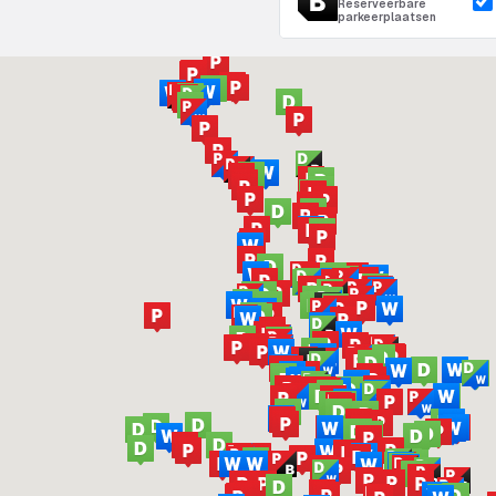
Reserveerbare
parkeerplaatsen