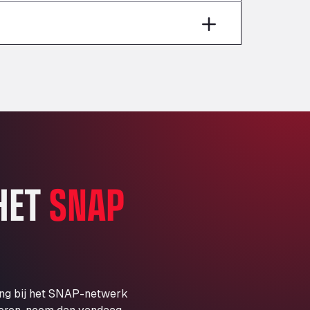
Aut A1 Exit 385, 01207
Anglia Motel
Washway Road, PE12 8LT
Anpol Sp. z o.o.
Ul. Torunska 147, 85884
Aqua Ariva GmbH
Marie-Curie-Straße 24, 68219
Aral Autohof Bockel
An der Autobahn 1, 27404
ARAL Autohof Bockenem
 HET
SNAP
Oppelner Str. 1, 31167
ARAL Autohof Merklingen
Nellinger Str. 24, 89188
ARAL Autohof Preis
Schellweilerstraße 1, 66871
ARAL Tankstelle - XXL
ing bij het SNAP-netwerk
Truckwash.de GmbH