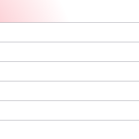
–
–
–
–
–
–
–
geaccepteerd
–
–
–
–