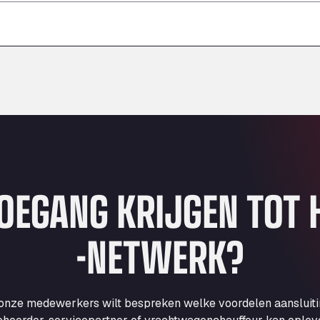
–
–
–
TOEGANG KRIJGEN TOT
-NETWERK?
 onze medewerkers wilt bespreken welke voordelen aansluit