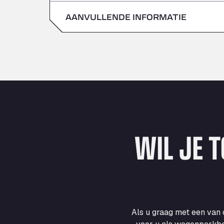
zondag
AANVULLENDE INFORMATIE
zaterdag
zondag
WIL JE 
Als u graag met een van