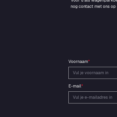
voor u als wagenparkbe
nog contact met ons op 
Voornaam
*
E-mail
*