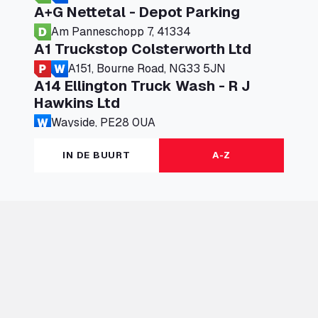
A+G Nettetal - Depot Parking
Am Panneschopp 7, 41334
A1 Truckstop Colsterworth Ltd
A151, Bourne Road, NG33 5JN
A14 Ellington Truck Wash - R J
Hawkins Ltd
Wayside, PE28 0UA
A19 Northbound Services (Exelby)
IN DE BUURT
A-Z
Ingleby Arncliffe, DL6 3JT
A19 Services North (Ron Perry)
A19 Services North, TS27 3HH
A19 Services South (Ron Perry)
A19 Services South, TS27 3HH
A19 Southbound Services (Exelby)
Ingleby Arncliffe, DL6 3LG
A2 Truck parking Echt
Oude Lakerweg 2, 6101