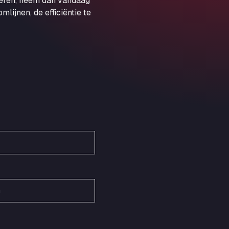
veren, neem dan vandaag
Obernburger Str. 127, 63811
ijnen, de efficiëntie te
Ardleigh South Services
a120 westbound, CO77SL
Area 47 Hermanos Rico
Autovia A4 km 47, 28300
Area de Servicio Agetrans
Autovia del Mediterraneo , 30850
Area Servicio Galp Las Bovedas
Autovia 5 KM 405, 7, 06006
Area Servidiesel S L
Calle Migjorn No 6, 12539
Arluno Truck Village
Via per Turbigo 69, 20004
Asapjobs
Objazdowa 35, 99-300
Ashford International Truck Stop
Unit 14 Waterbrook Park, TN24 0FL