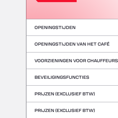
OPENINGSTIJDEN
OPENINGSTIJDEN VAN HET CAFÉ
maandag
dinsdag
VOORZIENINGEN VOOR CHAUFFEURS
maandag
woensdag
dinsdag
BEVEILIGINGSFUNCTIES
Geen koelwagens
donderdag
woensdag
PRIJZEN (EXCLUSIEF BTW)
Gevaarlijke voertuigen/ADR worden niet 
vrijdag
donderdag
PRIJZEN (EXCLUSIEF BTW)
zaterdag
vrijdag