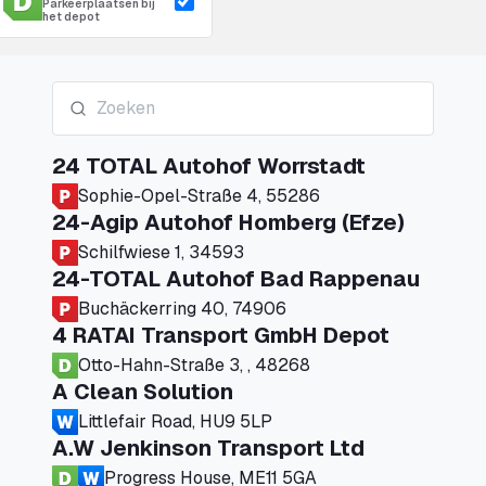
Parkeerplaatsen bij
het depot
24 TOTAL Autohof Worrstadt
Sophie-Opel-Straße 4, 55286
24-Agip Autohof Homberg (Efze)
Schilfwiese 1, 34593
24-TOTAL Autohof Bad Rappenau
Buchäckerring 40, 74906
4 RATAI Transport GmbH Depot
Otto-Hahn-Straße 3, , 48268
A Clean Solution
Littlefair Road, HU9 5LP
A.W Jenkinson Transport Ltd
Progress House, ME11 5GA