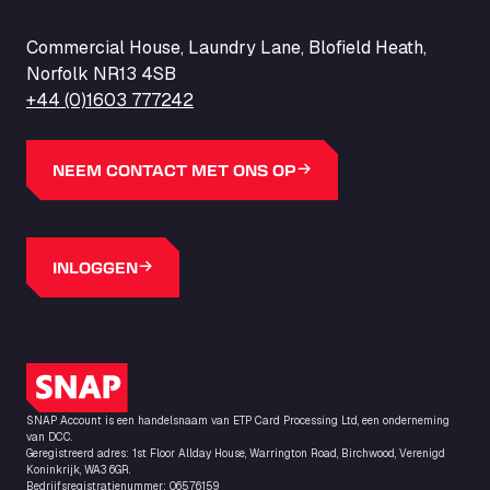
Commercial House, Laundry Lane, Blofield Heath,
Norfolk NR13 4SB
+44 (0)1603 777242
NEEM CONTACT MET ONS OP
INLOGGEN
SNAP-logo
SNAP Account is een handelsnaam van ETP Card Processing Ltd, een onderneming
van DCC.
Geregistreerd adres: 1st Floor Allday House, Warrington Road, Birchwood, Verenigd
Koninkrijk, WA3 6GR.
Bedrijfsregistratienummer: 06576159