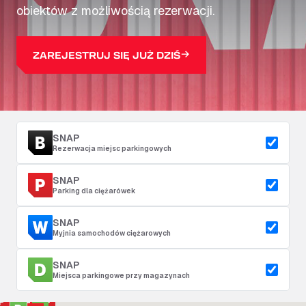
obiektów z możliwością rezerwacji.
ZAREJESTRUJ SIĘ JUŻ DZIŚ
SNAP
Rezerwacja miejsc parkingowych
SNAP
Parking dla ciężarówek
SNAP
Myjnia samochodów ciężarowych
SNAP
Miejsca parkingowe przy magazynach