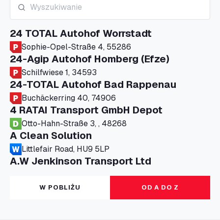
24 TOTAL Autohof Worrstadt
Sophie-Opel-Straße 4, 55286
24-Agip Autohof Homberg (Efze)
Schilfwiese 1, 34593
24-TOTAL Autohof Bad Rappenau
Buchäckerring 40, 74906
4 RATAI Transport GmbH Depot
Otto-Hahn-Straße 3, , 48268
A Clean Solution
Littlefair Road, HU9 5LP
A.W Jenkinson Transport Ltd
Progress House, ME11 5GA
A+G Nettetal - Depot Parking
W POBLIŻU
OD A DO Z
Am Panneschopp 7, 41334
A1 Truckstop Colsterworth Ltd