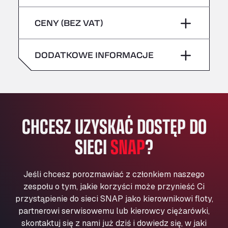
sobota
–
niebezpieczne/ADR
Bühlwiesenweg 15, 72221
piątek
–
CENY (BEZ VAT)
All 4 Trucks
niedziela
–
sobota
–
Klaverbladstaat 21, 3560
American Truck Wash
DODATKOWE INFORMACJE
niedziela
–
Av. des Etats-Unis 90, 6041
Andamur Guarroman
Aut. A4 Salida 288 Pol. Ind. del Guadiel, 23210
Andamur La Junquera
CHCESZ UZYSKAĆ DOSTĘP DO
AP7 Salida 2, C/ Bassegoda, 4, 17700
Andamur Pamplona
SIECI
SNAP
?
A-15 Salida Imarcoain, 31119
Andamur San Roman II
Aut A1 Exit 385, 01207
Jeśli chcesz porozmawiać z członkiem naszego
Anglia Motel
zespołu o tym, jakie korzyści może przynieść Ci
Washway Road, PE12 8LT
przystąpienie do sieci SNAP jako kierownikowi floty,
Anpol Sp. z o.o.
partnerowi serwisowemu lub kierowcy ciężarówki,
skontaktuj się z nami już dziś i dowiedz się, w jaki
Ul. Torunska 147, 85884