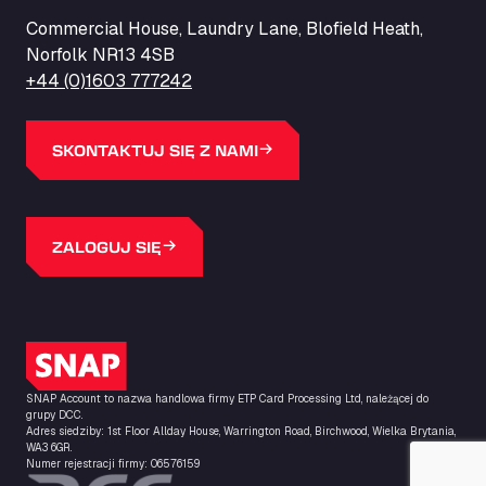
ZI de la Vallée du Bois EST, 62450
Commercial House, Laundry Lane, Blofield Heath,
Barneys Diner
Norfolk NR13 4SB
A18 Melton Ross Road, DN38 6LB
+44 (0)1603 777242
Bars Logistics Ltd
Elm Farm Depot, CO6 1HU
Bartrums Haulage & Storage
SKONTAKTUJ SIĘ Z NAMI
A140, Langton Green, IP23 7HS
Basiq Truck Cleaning Amsterdam
Bolstoen 9, 1046 AS
ZALOGUJ SIĘ
Basiq Truck Cleaning Echt
Fahrenheitweg 20, 6101 WR
Basiq Truck Cleaning Hoogeveen
A.G. Bellstraat 35A, 7903 AD
Logo SNAP
Bathgate Truck & Car Wash
SNAP Account to nazwa handlowa firmy ETP Card Processing Ltd, należącej do
16 Inchmuir Road, EH48 2EP
grupy DCC.
Batim Truckstop
Adres siedziby: 1st Floor Allday House, Warrington Road, Birchwood, Wielka Brytania,
WA3 6GR.
Lar Bck Z 7 Mennen, 8930
Numer rejestracji firmy: 06576159