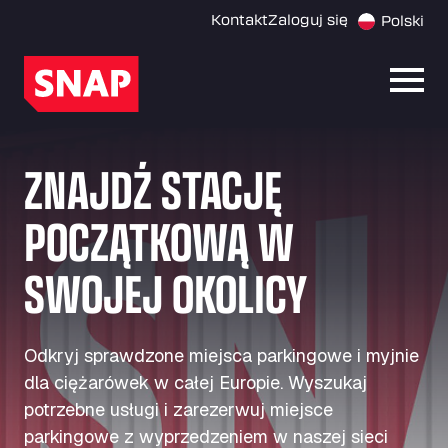
Kontakt
Zaloguj się
Polski
Otwó
ZNAJDŹ STACJĘ
POCZĄTKOWĄ W
SWOJEJ OKOLICY
Odkryj sprawdzone miejsca parkingowe i myjnie
dla ciężarówek w całej Europie. Wyszukaj
potrzebne usługi i zarezerwuj miejsce
parkingowe z wyprzedzeniem w naszej sieci