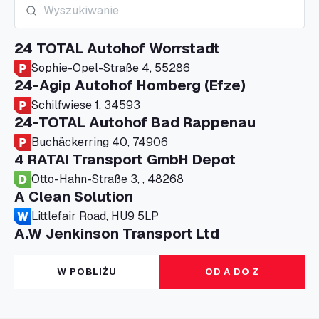
24 TOTAL Autohof Worrstadt
Sophie-Opel-Straße 4, 55286
24-Agip Autohof Homberg (Efze)
Schilfwiese 1, 34593
24-TOTAL Autohof Bad Rappenau
Buchäckerring 40, 74906
4 RATAI Transport GmbH Depot
Otto-Hahn-Straße 3, , 48268
A Clean Solution
Littlefair Road, HU9 5LP
A.W Jenkinson Transport Ltd
Progress House, ME11 5GA
A+G Nettetal - Depot Parking
W POBLIŻU
OD A DO Z
Am Panneschopp 7, 41334
A1 Truckstop Colsterworth Ltd