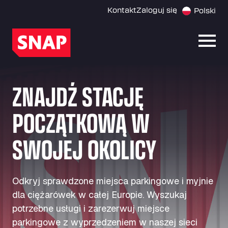
Kontakt
Zaloguj się
Polski
Otwó
ZNAJDŹ STACJĘ
POCZĄTKOWĄ W
SWOJEJ OKOLICY
Odkryj sprawdzone miejsca parkingowe i myjnie
dla ciężarówek w całej Europie. Wyszukaj
potrzebne usługi i zarezerwuj miejsce
parkingowe z wyprzedzeniem w naszej sieci