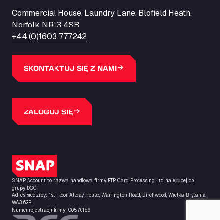
ZI de la Vallée du Bois EST, 62450
Commercial House, Laundry Lane, Blofield Heath,
Barneys Diner
Norfolk NR13 4SB
A18 Melton Ross Road, DN38 6LB
+44 (0)1603 777242
Bars Logistics Ltd
Elm Farm Depot, CO6 1HU
Bartrums Haulage & Storage
SKONTAKTUJ SIĘ Z NAMI
A140, Langton Green, IP23 7HS
Basiq Truck Cleaning Amsterdam
Bolstoen 9, 1046 AS
ZALOGUJ SIĘ
Basiq Truck Cleaning Echt
Fahrenheitweg 20, 6101 WR
Basiq Truck Cleaning Hoogeveen
A.G. Bellstraat 35A, 7903 AD
Logo SNAP
Bathgate Truck & Car Wash
SNAP Account to nazwa handlowa firmy ETP Card Processing Ltd, należącej do
16 Inchmuir Road, EH48 2EP
grupy DCC.
Batim Truckstop
Adres siedziby: 1st Floor Allday House, Warrington Road, Birchwood, Wielka Brytania,
WA3 6GR.
Lar Bck Z 7 Mennen, 8930
Numer rejestracji firmy: 06576159