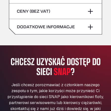
sobota
–
niebezpieczne/ADR
Bühlwiesenweg 15, 72221
piątek
–
CENY (BEZ VAT)
All 4 Trucks
niedziela
–
sobota
–
Klaverbladstaat 21, 3560
American Truck Wash
DODATKOWE INFORMACJE
niedziela
–
Av. des Etats-Unis 90, 6041
Andamur Guarroman
Aut. A4 Salida 288 Pol. Ind. del Guadiel, 23210
Andamur La Junquera
CHCESZ UZYSKAĆ DOSTĘP DO
AP7 Salida 2, C/ Bassegoda, 4, 17700
Andamur Pamplona
SIECI
SNAP
?
A-15 Salida Imarcoain, 31119
Andamur San Roman II
Aut A1 Exit 385, 01207
Jeśli chcesz porozmawiać z członkiem naszego
Anglia Motel
zespołu o tym, jakie korzyści może przynieść Ci
Washway Road, PE12 8LT
przystąpienie do sieci SNAP jako kierownikowi floty,
Anpol Sp. z o.o.
partnerowi serwisowemu lub kierowcy ciężarówki,
skontaktuj się z nami już dziś i dowiedz się, w jaki
Ul. Torunska 147, 85884