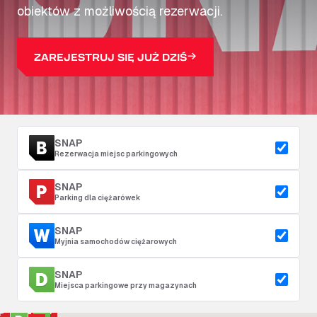
obiektów z możliwością rezerwacji.
ZAREJESTRUJ SIĘ JUŻ DZIŚ
SNAP
Rezerwacja miejsc parkingowych
SNAP
Parking dla ciężarówek
SNAP
Myjnia samochodów ciężarowych
SNAP
Miejsca parkingowe przy magazynach