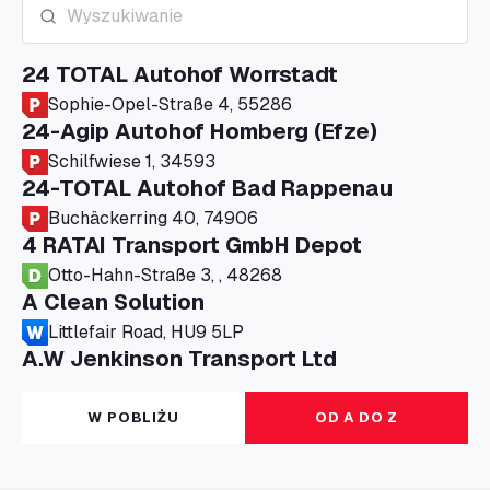
24 TOTAL Autohof Worrstadt
Sophie-Opel-Straße 4, 55286
24-Agip Autohof Homberg (Efze)
Schilfwiese 1, 34593
24-TOTAL Autohof Bad Rappenau
Buchäckerring 40, 74906
4 RATAI Transport GmbH Depot
Otto-Hahn-Straße 3, , 48268
A Clean Solution
Littlefair Road, HU9 5LP
A.W Jenkinson Transport Ltd
Progress House, ME11 5GA
A+G Nettetal - Depot Parking
W POBLIŻU
OD A DO Z
Am Panneschopp 7, 41334
A1 Truckstop Colsterworth Ltd