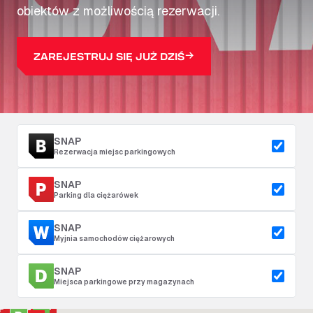
obiektów z możliwością rezerwacji.
ZAREJESTRUJ SIĘ JUŻ DZIŚ
SNAP
Rezerwacja miejsc parkingowych
SNAP
Parking dla ciężarówek
SNAP
Myjnia samochodów ciężarowych
SNAP
Miejsca parkingowe przy magazynach