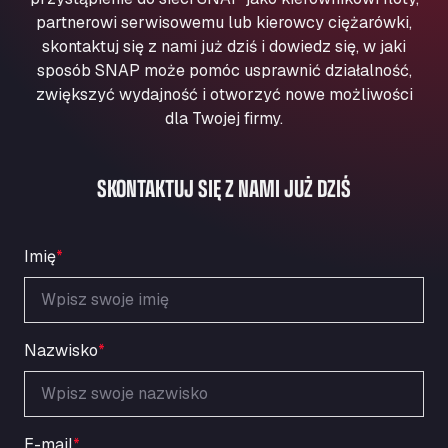
Aqua Ariva GmbH
partnerowi serwisowemu lub kierowcy ciężarówki,
Marie-Curie-Straße 24, 68219
skontaktuj się z nami już dziś i dowiedz się, w jaki
Aral Autohof Bockel
sposób SNAP może pomóc usprawnić działalność,
zwiększyć wydajność i otworzyć nowe możliwości
An der Autobahn 1, 27404
ARAL Autohof Bockenem
dla Twojej firmy.
Oppelner Str. 1, 31167
ARAL Autohof Merklingen
SKONTAKTUJ SIĘ Z NAMI JUŻ DZIŚ
Nellinger Str. 24, 89188
ARAL Autohof Preis
Schellweilerstraße 1, 66871
Imię
*
ARAL Tankstelle - XXL Truckwash.de
GmbH
Obernburger Str. 127, 63811
Ardleigh South Services
Nazwisko
*
a120 westbound, CO77SL
Area 47 Hermanos Rico
Autovia A4 km 47, 28300
E-mail
*