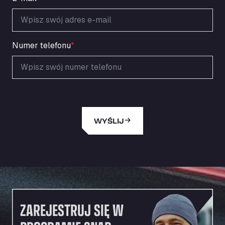
Area de Servicio Agetrans
Autovia del Mediterraneo , 30850
Area Servicio Galp Las Bovedas
Autovia 5 KM 405, 7, 06006
Numer telefonu
*
Area Servidiesel S L
Calle Migjorn No 6, 12539
Arluno Truck Village
Via per Turbigo 69, 20004
Asapjobs
WYŚLIJ
Objazdowa 35, 99-300
Ashford International Truck Stop
Unit 14 Waterbrook Park, TN24 0FL
Ashford International Truck Wash - R J
Hawkins Ltd
Waterbrook Park, TN24 0FL
AUPATRANS TRANSPORTE
ZAREJESTRUJ SIĘ W
CRTA ANTIGUA DE MOTRIL, 18620