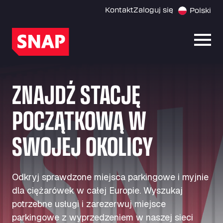
Kontakt
Zaloguj się
Polski
Otwó
ZNAJDŹ STACJĘ
POCZĄTKOWĄ W
SWOJEJ OKOLICY
Odkryj sprawdzone miejsca parkingowe i myjnie
dla ciężarówek w całej Europie. Wyszukaj
potrzebne usługi i zarezerwuj miejsce
parkingowe z wyprzedzeniem w naszej sieci