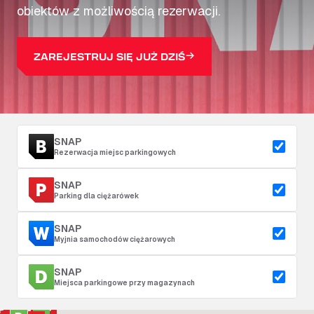
obiektów z możliwością rezerwacji.
ZAREJESTRUJ SIĘ JUŻ DZIŚ
SNAP
Rezerwacja miejsc parkingowych
SNAP
Parking dla ciężarówek
SNAP
Myjnia samochodów ciężarowych
SNAP
Miejsca parkingowe przy magazynach