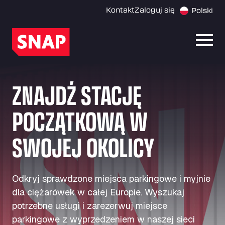
Kontakt
Zaloguj się
Polski
Otwó
ZNAJDŹ STACJĘ
POCZĄTKOWĄ W
SWOJEJ OKOLICY
Odkryj sprawdzone miejsca parkingowe i myjnie
dla ciężarówek w całej Europie. Wyszukaj
potrzebne usługi i zarezerwuj miejsce
parkingowe z wyprzedzeniem w naszej sieci