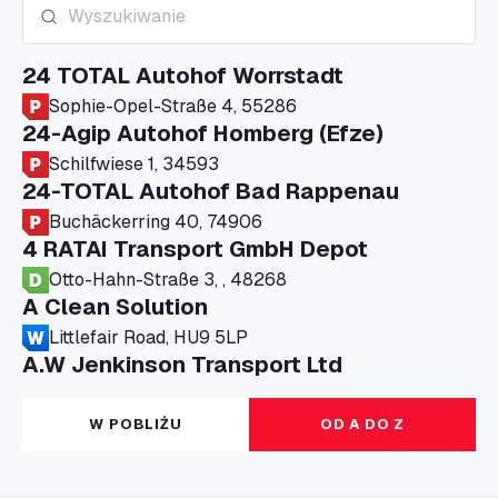
24 TOTAL Autohof Worrstadt
Sophie-Opel-Straße 4, 55286
24-Agip Autohof Homberg (Efze)
Schilfwiese 1, 34593
24-TOTAL Autohof Bad Rappenau
Buchäckerring 40, 74906
4 RATAI Transport GmbH Depot
Otto-Hahn-Straße 3, , 48268
A Clean Solution
Littlefair Road, HU9 5LP
A.W Jenkinson Transport Ltd
Progress House, ME11 5GA
A+G Nettetal - Depot Parking
W POBLIŻU
OD A DO Z
Am Panneschopp 7, 41334
A1 Truckstop Colsterworth Ltd