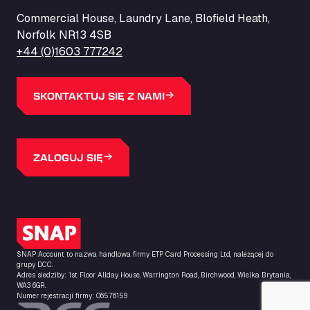
ZI de la Vallée du Bois EST, 62450
Commercial House, Laundry Lane, Blofield Heath,
Barneys Diner
Norfolk NR13 4SB
A18 Melton Ross Road, DN38 6LB
+44 (0)1603 777242
Bars Logistics Ltd
Elm Farm Depot, CO6 1HU
Bartrums Haulage & Storage
SKONTAKTUJ SIĘ Z NAMI
A140, Langton Green, IP23 7HS
Basiq Truck Cleaning Amsterdam
Bolstoen 9, 1046 AS
ZALOGUJ SIĘ
Basiq Truck Cleaning Echt
Fahrenheitweg 20, 6101 WR
Basiq Truck Cleaning Hoogeveen
A.G. Bellstraat 35A, 7903 AD
Logo SNAP
Bathgate Truck & Car Wash
SNAP Account to nazwa handlowa firmy ETP Card Processing Ltd, należącej do
16 Inchmuir Road, EH48 2EP
grupy DCC.
Batim Truckstop
Adres siedziby: 1st Floor Allday House, Warrington Road, Birchwood, Wielka Brytania,
WA3 6GR.
Lar Bck Z 7 Mennen, 8930
Numer rejestracji firmy: 06576159