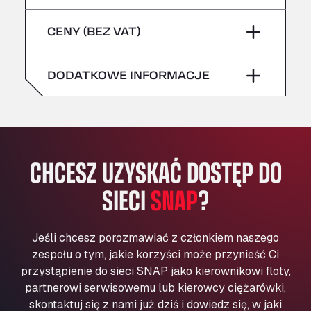
sobota
–
niebezpieczne/ADR
Bühlwiesenweg 15, 72221
piątek
–
CENY (BEZ VAT)
All 4 Trucks
niedziela
–
sobota
–
Klaverbladstaat 21, 3560
American Truck Wash
DODATKOWE INFORMACJE
niedziela
–
Av. des Etats-Unis 90, 6041
Andamur Guarroman
Aut. A4 Salida 288 Pol. Ind. del Guadiel, 23210
Andamur La Junquera
CHCESZ UZYSKAĆ DOSTĘP DO
AP7 Salida 2, C/ Bassegoda, 4, 17700
Andamur Pamplona
SIECI
SNAP
?
A-15 Salida Imarcoain, 31119
Andamur San Roman II
Aut A1 Exit 385, 01207
Jeśli chcesz porozmawiać z członkiem naszego
Anglia Motel
zespołu o tym, jakie korzyści może przynieść Ci
Washway Road, PE12 8LT
przystąpienie do sieci SNAP jako kierownikowi floty,
Anpol Sp. z o.o.
partnerowi serwisowemu lub kierowcy ciężarówki,
skontaktuj się z nami już dziś i dowiedz się, w jaki
Ul. Torunska 147, 85884