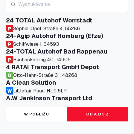
24 TOTAL Autohof Worrstadt
Sophie-Opel-Straße 4, 55286
24-Agip Autohof Homberg (Efze)
Schilfwiese 1, 34593
24-TOTAL Autohof Bad Rappenau
Buchäckerring 40, 74906
4 RATAI Transport GmbH Depot
Otto-Hahn-Straße 3, , 48268
A Clean Solution
Littlefair Road, HU9 5LP
A.W Jenkinson Transport Ltd
Progress House, ME11 5GA
A+G Nettetal - Depot Parking
W POBLIŻU
OD A DO Z
Am Panneschopp 7, 41334
A1 Truckstop Colsterworth Ltd