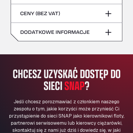
sobota
–
niebezpieczne/ADR
Bühlwiesenweg 15, 72221
piątek
–
CENY (BEZ VAT)
All 4 Trucks
niedziela
–
sobota
–
Klaverbladstaat 21, 3560
American Truck Wash
DODATKOWE INFORMACJE
niedziela
–
Av. des Etats-Unis 90, 6041
Andamur Guarroman
Aut. A4 Salida 288 Pol. Ind. del Guadiel, 23210
Andamur La Junquera
CHCESZ UZYSKAĆ DOSTĘP DO
AP7 Salida 2, C/ Bassegoda, 4, 17700
Andamur Pamplona
SIECI
SNAP
?
A-15 Salida Imarcoain, 31119
Andamur San Roman II
Aut A1 Exit 385, 01207
Jeśli chcesz porozmawiać z członkiem naszego
Anglia Motel
zespołu o tym, jakie korzyści może przynieść Ci
Washway Road, PE12 8LT
przystąpienie do sieci SNAP jako kierownikowi floty,
Anpol Sp. z o.o.
partnerowi serwisowemu lub kierowcy ciężarówki,
skontaktuj się z nami już dziś i dowiedz się, w jaki
Ul. Torunska 147, 85884