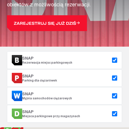
obiektów z możliwością rezerwacji.
ZAREJESTRUJ SIĘ JUŻ DZIŚ
SNAP
Rezerwacja miejsc parkingowych
SNAP
Parking dla ciężarówek
SNAP
Myjnia samochodów ciężarowych
SNAP
Miejsca parkingowe przy magazynach