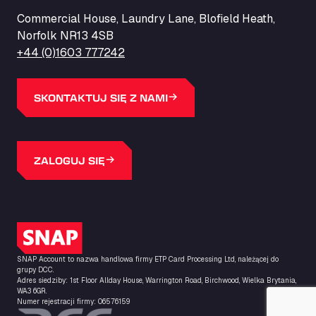
ZI de la Vallée du Bois EST, 62450
Commercial House, Laundry Lane, Blofield Heath,
Barneys Diner
Norfolk NR13 4SB
A18 Melton Ross Road, DN38 6LB
+44 (0)1603 777242
Bars Logistics Ltd
Elm Farm Depot, CO6 1HU
Bartrums Haulage & Storage
SKONTAKTUJ SIĘ Z NAMI
A140, Langton Green, IP23 7HS
Basiq Truck Cleaning Amsterdam
Bolstoen 9, 1046 AS
ZALOGUJ SIĘ
Basiq Truck Cleaning Echt
Fahrenheitweg 20, 6101 WR
Basiq Truck Cleaning Hoogeveen
A.G. Bellstraat 35A, 7903 AD
Logo SNAP
Bathgate Truck & Car Wash
SNAP Account to nazwa handlowa firmy ETP Card Processing Ltd, należącej do
16 Inchmuir Road, EH48 2EP
grupy DCC.
Batim Truckstop
Adres siedziby: 1st Floor Allday House, Warrington Road, Birchwood, Wielka Brytania,
WA3 6GR.
Lar Bck Z 7 Mennen, 8930
Numer rejestracji firmy: 06576159