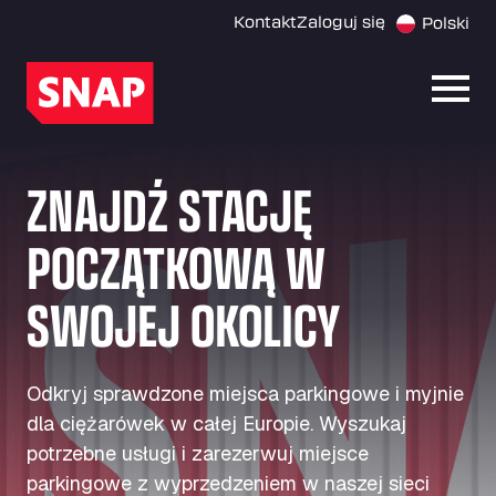
Kontakt
Zaloguj się
Polski
Otwó
ZNAJDŹ STACJĘ
POCZĄTKOWĄ W
SWOJEJ OKOLICY
Odkryj sprawdzone miejsca parkingowe i myjnie
dla ciężarówek w całej Europie. Wyszukaj
potrzebne usługi i zarezerwuj miejsce
parkingowe z wyprzedzeniem w naszej sieci