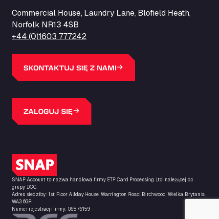
ZI de la Vallée du Bois EST, 62450
Commercial House, Laundry Lane, Blofield Heath,
Barneys Diner
Norfolk NR13 4SB
A18 Melton Ross Road, DN38 6LB
+44 (0)1603 777242
Bars Logistics Ltd
Elm Farm Depot, CO6 1HU
Bartrums Haulage & Storage
SKONTAKTUJ SIĘ Z NAMI
A140, Langton Green, IP23 7HS
Basiq Truck Cleaning Amsterdam
Bolstoen 9, 1046 AS
ZALOGUJ SIĘ
Basiq Truck Cleaning Echt
Fahrenheitweg 20, 6101 WR
Basiq Truck Cleaning Hoogeveen
A.G. Bellstraat 35A, 7903 AD
Logo SNAP
Bathgate Truck & Car Wash
SNAP Account to nazwa handlowa firmy ETP Card Processing Ltd, należącej do
16 Inchmuir Road, EH48 2EP
grupy DCC.
Batim Truckstop
Adres siedziby: 1st Floor Allday House, Warrington Road, Birchwood, Wielka Brytania,
WA3 6GR.
Lar Bck Z 7 Mennen, 8930
Numer rejestracji firmy: 06576159