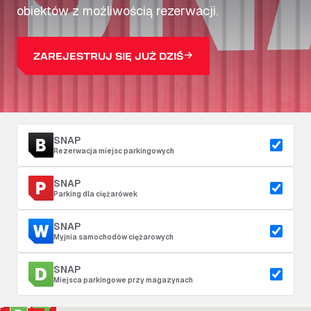
obiektów z możliwością rezerwacji.
ZAREJESTRUJ SIĘ JUŻ DZIŚ
SNAP
Rezerwacja miejsc parkingowych
SNAP
Parking dla ciężarówek
SNAP
Myjnia samochodów ciężarowych
SNAP
Miejsca parkingowe przy magazynach