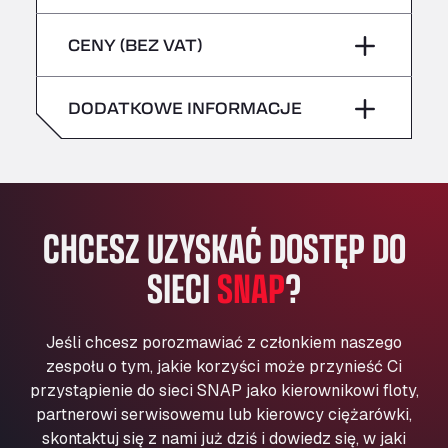
sobota
–
niebezpieczne/ADR
Bühlwiesenweg 15, 72221
piątek
–
CENY (BEZ VAT)
All 4 Trucks
niedziela
–
sobota
–
Klaverbladstaat 21, 3560
American Truck Wash
DODATKOWE INFORMACJE
niedziela
–
Av. des Etats-Unis 90, 6041
Andamur Guarroman
Aut. A4 Salida 288 Pol. Ind. del Guadiel, 23210
Andamur La Junquera
CHCESZ UZYSKAĆ DOSTĘP DO
AP7 Salida 2, C/ Bassegoda, 4, 17700
Andamur Pamplona
SIECI
SNAP
?
A-15 Salida Imarcoain, 31119
Andamur San Roman II
Aut A1 Exit 385, 01207
Jeśli chcesz porozmawiać z członkiem naszego
Anglia Motel
zespołu o tym, jakie korzyści może przynieść Ci
Washway Road, PE12 8LT
przystąpienie do sieci SNAP jako kierownikowi floty,
Anpol Sp. z o.o.
partnerowi serwisowemu lub kierowcy ciężarówki,
skontaktuj się z nami już dziś i dowiedz się, w jaki
Ul. Torunska 147, 85884