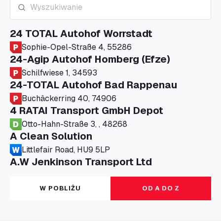
24 TOTAL Autohof Worrstadt
Sophie-Opel-Straße 4, 55286
24-Agip Autohof Homberg (Efze)
Schilfwiese 1, 34593
24-TOTAL Autohof Bad Rappenau
Buchäckerring 40, 74906
4 RATAI Transport GmbH Depot
Otto-Hahn-Straße 3, , 48268
A Clean Solution
Littlefair Road, HU9 5LP
A.W Jenkinson Transport Ltd
Progress House, ME11 5GA
A+G Nettetal - Depot Parking
W POBLIŻU
OD A DO Z
Am Panneschopp 7, 41334
A1 Truckstop Colsterworth Ltd