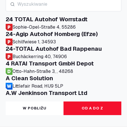
24 TOTAL Autohof Worrstadt
Sophie-Opel-Straße 4, 55286
24-Agip Autohof Homberg (Efze)
Schilfwiese 1, 34593
24-TOTAL Autohof Bad Rappenau
Buchäckerring 40, 74906
4 RATAI Transport GmbH Depot
Otto-Hahn-Straße 3, , 48268
A Clean Solution
Littlefair Road, HU9 5LP
A.W Jenkinson Transport Ltd
Progress House, ME11 5GA
A+G Nettetal - Depot Parking
W POBLIŻU
OD A DO Z
Am Panneschopp 7, 41334
A1 Truckstop Colsterworth Ltd