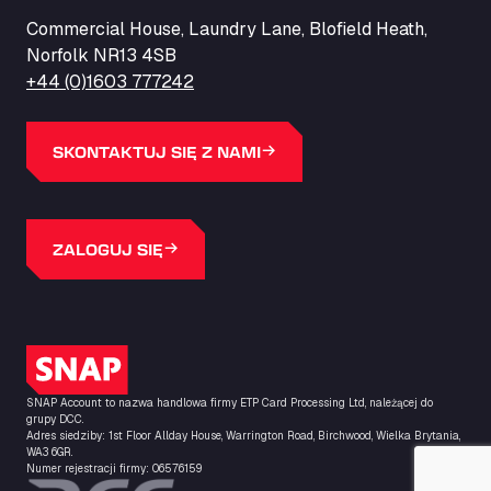
ZI de la Vallée du Bois EST, 62450
Commercial House, Laundry Lane, Blofield Heath,
Barneys Diner
Norfolk NR13 4SB
A18 Melton Ross Road, DN38 6LB
+44 (0)1603 777242
Bars Logistics Ltd
Elm Farm Depot, CO6 1HU
Bartrums Haulage & Storage
SKONTAKTUJ SIĘ Z NAMI
A140, Langton Green, IP23 7HS
Basiq Truck Cleaning Amsterdam
Bolstoen 9, 1046 AS
ZALOGUJ SIĘ
Basiq Truck Cleaning Echt
Fahrenheitweg 20, 6101 WR
Basiq Truck Cleaning Hoogeveen
A.G. Bellstraat 35A, 7903 AD
Logo SNAP
Bathgate Truck & Car Wash
SNAP Account to nazwa handlowa firmy ETP Card Processing Ltd, należącej do
16 Inchmuir Road, EH48 2EP
grupy DCC.
Batim Truckstop
Adres siedziby: 1st Floor Allday House, Warrington Road, Birchwood, Wielka Brytania,
WA3 6GR.
Lar Bck Z 7 Mennen, 8930
Numer rejestracji firmy: 06576159