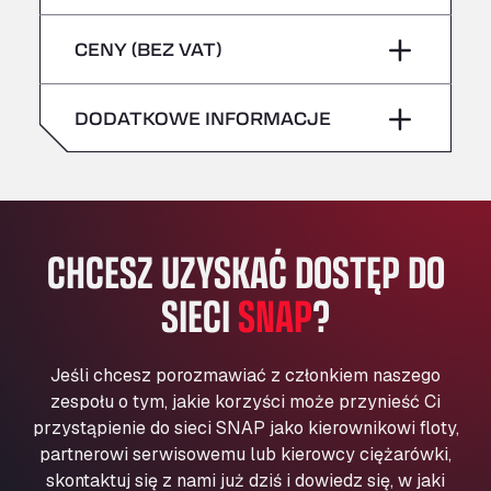
sobota
–
niebezpieczne/ADR
Bühlwiesenweg 15, 72221
piątek
–
CENY (BEZ VAT)
All 4 Trucks
niedziela
–
sobota
–
Klaverbladstaat 21, 3560
American Truck Wash
DODATKOWE INFORMACJE
niedziela
–
Av. des Etats-Unis 90, 6041
Andamur Guarroman
Aut. A4 Salida 288 Pol. Ind. del Guadiel, 23210
Andamur La Junquera
CHCESZ UZYSKAĆ DOSTĘP DO
AP7 Salida 2, C/ Bassegoda, 4, 17700
Andamur Pamplona
SIECI
SNAP
?
A-15 Salida Imarcoain, 31119
Andamur San Roman II
Aut A1 Exit 385, 01207
Jeśli chcesz porozmawiać z członkiem naszego
Anglia Motel
zespołu o tym, jakie korzyści może przynieść Ci
Washway Road, PE12 8LT
przystąpienie do sieci SNAP jako kierownikowi floty,
Anpol Sp. z o.o.
partnerowi serwisowemu lub kierowcy ciężarówki,
skontaktuj się z nami już dziś i dowiedz się, w jaki
Ul. Torunska 147, 85884