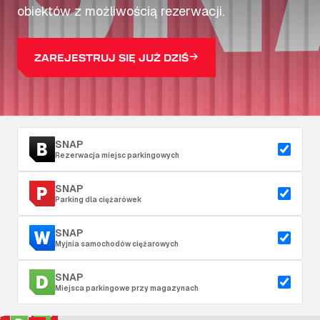
obiektów z możliwością rezerwacji.
ZAREJESTRUJ SIĘ JUŻ DZIŚ
SNAP
Rezerwacja miejsc parkingowych
SNAP
Parking dla ciężarówek
SNAP
Myjnia samochodów ciężarowych
SNAP
Miejsca parkingowe przy magazynach