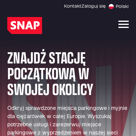
Kontakt
Zaloguj się
Polski
Otwó
ZNAJDŹ STACJĘ
POCZĄTKOWĄ W
SWOJEJ OKOLICY
Odkryj sprawdzone miejsca parkingowe i myjnie
dla ciężarówek w całej Europie. Wyszukaj
potrzebne usługi i zarezerwuj miejsce
parkingowe z wyprzedzeniem w naszej sieci