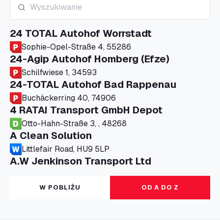
24 TOTAL Autohof Worrstadt
Sophie-Opel-Straße 4, 55286
24-Agip Autohof Homberg (Efze)
Schilfwiese 1, 34593
24-TOTAL Autohof Bad Rappenau
Buchäckerring 40, 74906
4 RATAI Transport GmbH Depot
Otto-Hahn-Straße 3, , 48268
A Clean Solution
Littlefair Road, HU9 5LP
A.W Jenkinson Transport Ltd
Progress House, ME11 5GA
A+G Nettetal - Depot Parking
W POBLIŻU
OD A DO Z
Am Panneschopp 7, 41334
A1 Truckstop Colsterworth Ltd