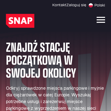
Kontakt
Zaloguj się
Polski
Otwó
ZNAJDŹ STACJĘ
POCZĄTKOWĄ W
SWOJEJ OKOLICY
Odkryj sprawdzone miejsca parkingowe i myjnie
dla ciężarówek w całej Europie. Wyszukaj
potrzebne usługi i zarezerwuj miejsce
parkingowe z wyprzedzeniem w naszej sieci