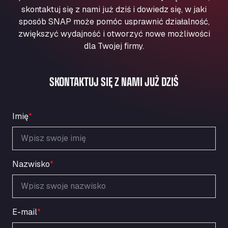
Aqua Ariva GmbH
skontaktuj się z nami już dziś i dowiedz się, w jaki
sposób SNAP może pomóc usprawnić działalność,
Marie-Curie-Straße 24, 68219
Aral Autohof Bockel
zwiększyć wydajność i otworzyć nowe możliwości
dla Twojej firmy.
An der Autobahn 1, 27404
ARAL Autohof Bockenem
Oppelner Str. 1, 31167
SKONTAKTUJ SIĘ Z NAMI JUŻ DZIŚ
ARAL Autohof Merklingen
Nellinger Str. 24, 89188
ARAL Autohof Preis
Imię
*
Schellweilerstraße 1, 66871
ARAL Tankstelle - XXL Truckwash.de
GmbH
Nazwisko
*
Obernburger Str. 127, 63811
Ardleigh South Services
a120 westbound, CO77SL
Area 47 Hermanos Rico
E-mail
*
Autovia A4 km 47, 28300