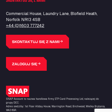
ZI de la Vallée du Bois EST, 62450
Barneys Diner
Commercial House, Laundry Lane, Blofield Heath,
A18 Melton Ross Road, DN38 6LB
Norfolk NR13 4SB
Bars Logistics Ltd
+44 (0)1603 777242
Elm Farm Depot, CO6 1HU
Bartrums Haulage & Storage
A140, Langton Green, IP23 7HS
SKONTAKTUJ SIĘ Z NAMI
Basiq Truck Cleaning Amsterdam
Bolstoen 9, 1046 AS
Basiq Truck Cleaning Echt
ZALOGUJ SIĘ
Fahrenheitweg 20, 6101 WR
Basiq Truck Cleaning Hoogeveen
A.G. Bellstraat 35A, 7903 AD
Bathgate Truck & Car Wash
Logo SNAP
16 Inchmuir Road, EH48 2EP
Batim Truckstop
SNAP Account to nazwa handlowa firmy ETP Card Processing Ltd, należącej do
grupy DCC.
Lar Bck Z 7 Mennen, 8930
Adres siedziby: 1st Floor Allday House, Warrington Road, Birchwood, Wielka Brytania,
WA3 6GR.