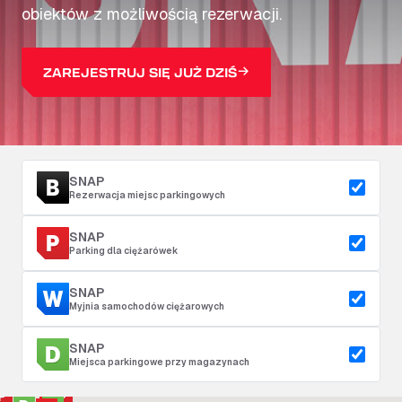
obiektów z możliwością rezerwacji.
ZAREJESTRUJ SIĘ JUŻ DZIŚ
SNAP
Rezerwacja miejsc parkingowych
SNAP
Parking dla ciężarówek
SNAP
Myjnia samochodów ciężarowych
SNAP
Miejsca parkingowe przy magazynach