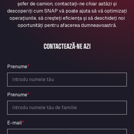
șofer de camion, contactați-ne chiar astăzi și
Aqua Ariva GmbH
descoperiți cum SNAP vă poate ajuta să vă optimizați
Marie-Curie-Straße 24, 68219
operațiunile, să creșteți eficiența și să deschideți noi
Aral Autohof Bockel
oportunități pentru afacerea dumneavoastră.
An der Autobahn 1, 27404
ARAL Autohof Bockenem
Oppelner Str. 1, 31167
CONTACTEAZĂ-NE AZI
ARAL Autohof Merklingen
Nellinger Str. 24, 89188
ARAL Autohof Preis
Prenume
*
Schellweilerstraße 1, 66871
ARAL Tankstelle - XXL Truckwash.de
GmbH
Prenume
*
Obernburger Str. 127, 63811
Ardleigh South Services
a120 westbound, CO77SL
Area 47 Hermanos Rico
E-mail
*
Autovia A4 km 47, 28300