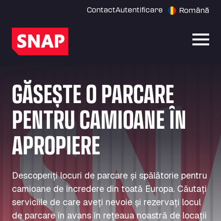
Contact
Autentificare
Română
Desch
GĂSEȘTE O PARCARE
PENTRU CAMIOANE ÎN
APROPIERE
Descoperiți locuri de parcare și spălătorie pentru
camioane de încredere din toată Europa. Căutați
serviciile de care aveți nevoie și rezervați locul
de parcare în avans în rețeaua noastră de locații