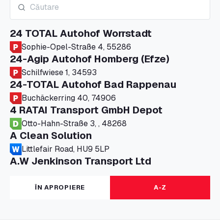
24 TOTAL Autohof Worrstadt
Sophie-Opel-Straße 4, 55286
24-Agip Autohof Homberg (Efze)
Schilfwiese 1, 34593
24-TOTAL Autohof Bad Rappenau
Buchäckerring 40, 74906
4 RATAI Transport GmbH Depot
Otto-Hahn-Straße 3, , 48268
A Clean Solution
Littlefair Road, HU9 5LP
A.W Jenkinson Transport Ltd
Progress House, ME11 5GA
A+G Nettetal - Depot Parking
ÎN APROPIERE
A-Z
Am Panneschopp 7, 41334
A1 Truckstop Colsterworth Ltd