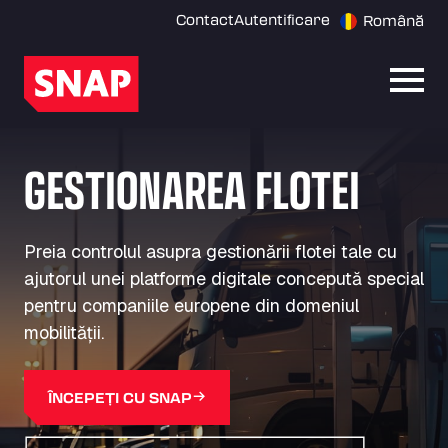
Contact
Autentificare
Română
Desch
GESTIONAREA FLOTEI
Preia controlul asupra gestionării flotei tale cu
ajutorul unei platforme digitale concepută special
pentru companiile europene din domeniul
mobilității.
ÎNCEPEȚI CU SNAP