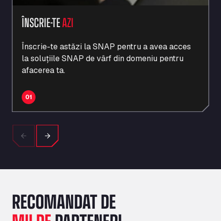
AFLĂ MAI MULTE
ÎNSCRIE-TE
ÎNSCRIE-TE
AZI
Înscrie-te astăzi la SNAP pentru a avea acces
la soluțiile SNAP de vârf din domeniu pentru
afacerea ta.
01
Previous
Next
RECOMANDAT DE
MII DE
PARTENERI