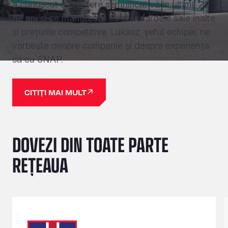
a cunoscut o creștere semnificativă în ultimii 29
de ani și se mândrește cu standardele sale înalte
și prețurile competitive. Lukasz, șeful echipei, ne
vorbește despre companie și despre experiența
sa cu SNAP.
CITIȚI MAI MULT
DOVEZI DIN TOATE PARTE
REȚEAUA