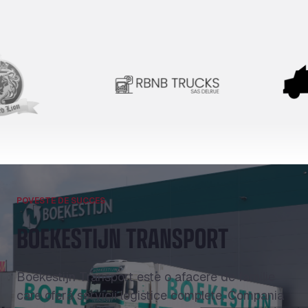
POVESTE DE SUCCES
BOEKESTIJN TRANSPORT
Boekestijn Transport este o afacere de familie
care oferă servicii logistice complete. Compania