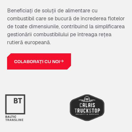
Alimentați-vă vehiculul prin rețeaua de
încredere UK Fuels, care oferă prețuri
Beneficiați de soluții de alimentare cu
transparente și modalități simple de plată.
combustibil care se bucură de încrederea flotelor
Fie că parcurgeți un traseu local sau
de toate dimensiunile, contribuind la simplificarea
călătoriți mai departe, SNAP vă
gestionării combustibilului pe întreaga rețea
facilitează accesul la combustibilul de
rutieră europeană.
care aveți nevoie.
COLABORAȚI CU NOI
AFLĂ MAI MULTE
ÎNSCRIE-TE