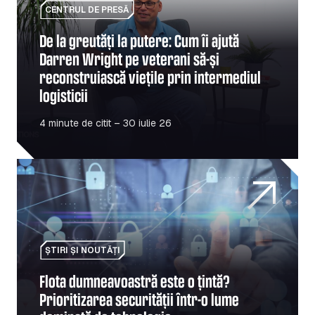
CENTRUL DE PRESĂ
De la greutăți la putere: Cum îi ajută
Darren Wright pe veterani să-și
reconstruiască viețile prin intermediul
logisticii
4 minute de citit – 30 iulie 26
Flota dumneavoastră este o țintă? Prioritizarea securităț
ȘTIRI ȘI NOUTĂȚI
Flota dumneavoastră este o țintă?
Prioritizarea securității într-o lume