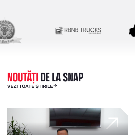
NOUTĂȚI
DE LA SNAP
VEZI TOATE ȘTIRILE
De la greutăți la putere: Cum îi ajută Darren Wright pe vete