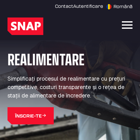
Contact
Autentificare
Română
Desch
REALIMENTARE
Simplificați procesul de realimentare cu prețuri
competitive, costuri transparente și o rețea de
stații de alimentare de încredere.
ÎNSCRIE-TE