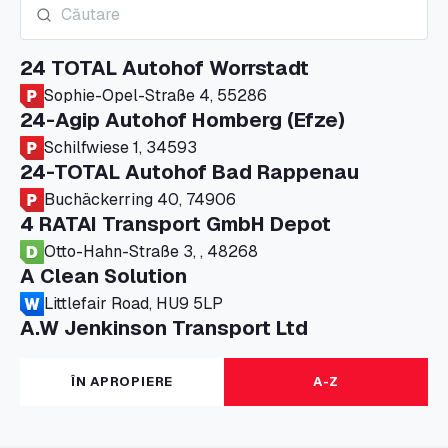
24 TOTAL Autohof Worrstadt
Sophie-Opel-Straße 4, 55286
24-Agip Autohof Homberg (Efze)
Schilfwiese 1, 34593
24-TOTAL Autohof Bad Rappenau
Buchäckerring 40, 74906
4 RATAI Transport GmbH Depot
Otto-Hahn-Straße 3, , 48268
A Clean Solution
Littlefair Road, HU9 5LP
A.W Jenkinson Transport Ltd
Progress House, ME11 5GA
A+G Nettetal - Depot Parking
ÎN APROPIERE
A-Z
Am Panneschopp 7, 41334
A1 Truckstop Colsterworth Ltd