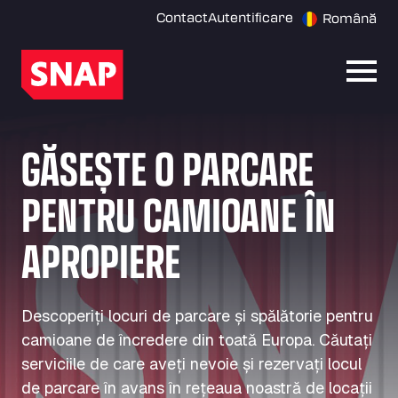
Contact
Autentificare
Română
Desch
GĂSEȘTE O PARCARE
PENTRU CAMIOANE ÎN
APROPIERE
Descoperiți locuri de parcare și spălătorie pentru
camioane de încredere din toată Europa. Căutați
serviciile de care aveți nevoie și rezervați locul
de parcare în avans în rețeaua noastră de locații