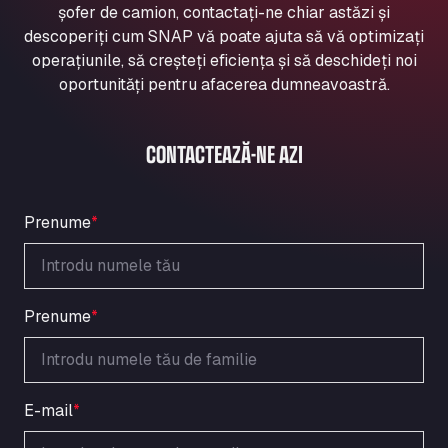
șofer de camion, contactați-ne chiar astăzi și
Aqua Ariva GmbH
descoperiți cum SNAP vă poate ajuta să vă optimizați
Marie-Curie-Straße 24, 68219
operațiunile, să creșteți eficiența și să deschideți noi
Aral Autohof Bockel
oportunități pentru afacerea dumneavoastră.
An der Autobahn 1, 27404
ARAL Autohof Bockenem
Oppelner Str. 1, 31167
CONTACTEAZĂ-NE AZI
ARAL Autohof Merklingen
Nellinger Str. 24, 89188
ARAL Autohof Preis
Prenume
*
Schellweilerstraße 1, 66871
ARAL Tankstelle - XXL Truckwash.de
GmbH
Prenume
*
Obernburger Str. 127, 63811
Ardleigh South Services
a120 westbound, CO77SL
Area 47 Hermanos Rico
E-mail
*
Autovia A4 km 47, 28300