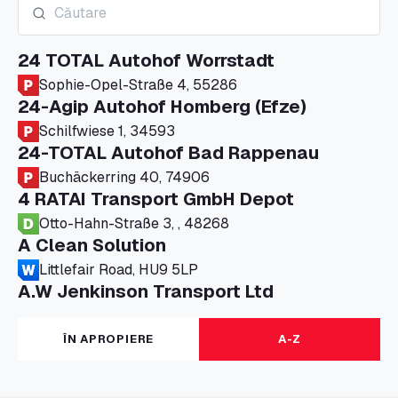
24 TOTAL Autohof Worrstadt
Sophie-Opel-Straße 4, 55286
24-Agip Autohof Homberg (Efze)
Schilfwiese 1, 34593
24-TOTAL Autohof Bad Rappenau
Buchäckerring 40, 74906
4 RATAI Transport GmbH Depot
Otto-Hahn-Straße 3, , 48268
A Clean Solution
Littlefair Road, HU9 5LP
A.W Jenkinson Transport Ltd
Progress House, ME11 5GA
A+G Nettetal - Depot Parking
ÎN APROPIERE
A-Z
Am Panneschopp 7, 41334
A1 Truckstop Colsterworth Ltd