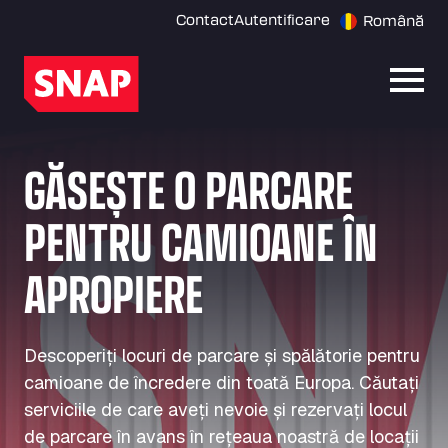
Contact
Autentificare
Română
Desch
GĂSEȘTE O PARCARE
PENTRU CAMIOANE ÎN
APROPIERE
Descoperiți locuri de parcare și spălătorie pentru
camioane de încredere din toată Europa. Căutați
serviciile de care aveți nevoie și rezervați locul
de parcare în avans în rețeaua noastră de locații