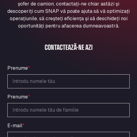
șofer de camion, contactați-ne chiar astăzi și
Aqua Ariva GmbH
descoperiți cum SNAP vă poate ajuta să vă optimizați
Marie-Curie-Straße 24, 68219
operațiunile, să creșteți eficiența și să deschideți noi
Aral Autohof Bockel
oportunități pentru afacerea dumneavoastră.
An der Autobahn 1, 27404
ARAL Autohof Bockenem
Oppelner Str. 1, 31167
CONTACTEAZĂ-NE AZI
ARAL Autohof Merklingen
Nellinger Str. 24, 89188
ARAL Autohof Preis
Prenume
*
Schellweilerstraße 1, 66871
ARAL Tankstelle - XXL Truckwash.de
GmbH
Prenume
*
Obernburger Str. 127, 63811
Ardleigh South Services
a120 westbound, CO77SL
Area 47 Hermanos Rico
E-mail
*
Autovia A4 km 47, 28300