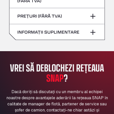
(FĂRĂ TVA)
Sâmbătă
–
Bühlwiesenweg 15, 72221
Vineri
–
All 4 Trucks
Duminică
–
PREȚURI (FĂRĂ TVA)
Sâmbătă
–
Klaverbladstaat 21, 3560
American Truck Wash
Duminică
–
INFORMAȚII SUPLIMENTARE
Av. des Etats-Unis 90, 6041
Andamur Guarroman
Aut. A4 Salida 288 Pol. Ind. del Guadiel, 23210
Andamur La Junquera
AP7 Salida 2, C/ Bassegoda, 4, 17700
VREI SĂ DEBLOCHEZI REȚEAUA
Andamur Pamplona
A-15 Salida Imarcoain, 31119
SNAP
?
Andamur San Roman II
Aut A1 Exit 385, 01207
Anglia Motel
Dacă doriți să discutați cu un membru al echipei
noastre despre avantajele aderării la rețeaua SNAP în
Washway Road, PE12 8LT
calitate de manager de flotă, partener de service sau
Anpol Sp. z o.o.
șofer de camion, contactați-ne chiar astăzi și
Ul. Torunska 147, 85884