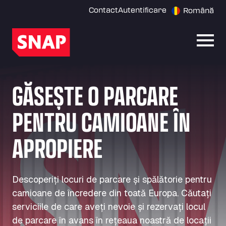
Contact
Autentificare
Română
Desch
GĂSEȘTE O PARCARE
PENTRU CAMIOANE ÎN
APROPIERE
Descoperiți locuri de parcare și spălătorie pentru
camioane de încredere din toată Europa. Căutați
serviciile de care aveți nevoie și rezervați locul
de parcare în avans în rețeaua noastră de locații