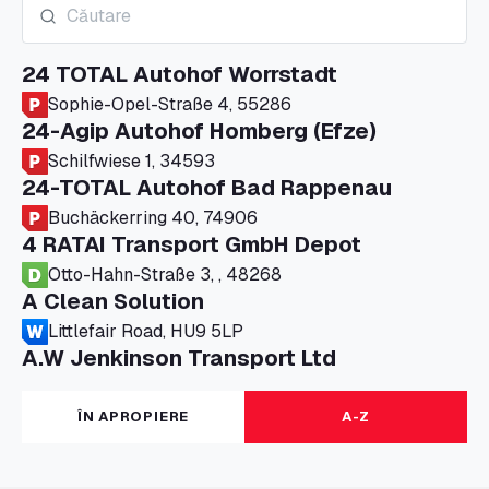
24 TOTAL Autohof Worrstadt
Sophie-Opel-Straße 4, 55286
24-Agip Autohof Homberg (Efze)
Schilfwiese 1, 34593
24-TOTAL Autohof Bad Rappenau
Buchäckerring 40, 74906
4 RATAI Transport GmbH Depot
Otto-Hahn-Straße 3, , 48268
A Clean Solution
Littlefair Road, HU9 5LP
A.W Jenkinson Transport Ltd
Progress House, ME11 5GA
A+G Nettetal - Depot Parking
ÎN APROPIERE
A-Z
Am Panneschopp 7, 41334
A1 Truckstop Colsterworth Ltd