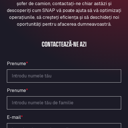
șofer de camion, contactați-ne chiar astăzi și
Aqua Ariva GmbH
descoperiți cum SNAP vă poate ajuta să vă optimizați
Marie-Curie-Straße 24, 68219
operațiunile, să creșteți eficiența și să deschideți noi
Aral Autohof Bockel
oportunități pentru afacerea dumneavoastră.
An der Autobahn 1, 27404
ARAL Autohof Bockenem
Oppelner Str. 1, 31167
CONTACTEAZĂ-NE AZI
ARAL Autohof Merklingen
Nellinger Str. 24, 89188
ARAL Autohof Preis
Prenume
*
Schellweilerstraße 1, 66871
ARAL Tankstelle - XXL Truckwash.de
GmbH
Prenume
*
Obernburger Str. 127, 63811
Ardleigh South Services
a120 westbound, CO77SL
Area 47 Hermanos Rico
E-mail
*
Autovia A4 km 47, 28300