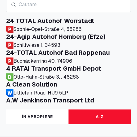
24 TOTAL Autohof Worrstadt
Sophie-Opel-Straße 4, 55286
24-Agip Autohof Homberg (Efze)
Schilfwiese 1, 34593
24-TOTAL Autohof Bad Rappenau
Buchäckerring 40, 74906
4 RATAI Transport GmbH Depot
Otto-Hahn-Straße 3, , 48268
A Clean Solution
Littlefair Road, HU9 5LP
A.W Jenkinson Transport Ltd
Progress House, ME11 5GA
A+G Nettetal - Depot Parking
ÎN APROPIERE
A-Z
Am Panneschopp 7, 41334
A1 Truckstop Colsterworth Ltd