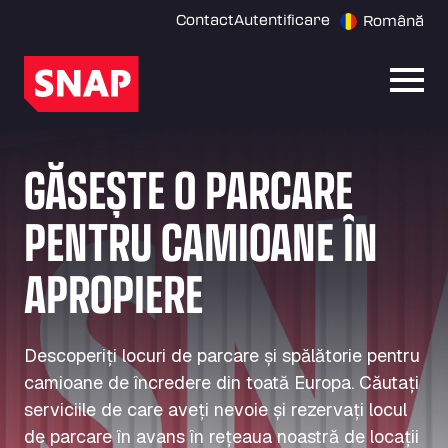
Contact
Autentificare
Română
Desch
GĂSEȘTE O PARCARE
PENTRU CAMIOANE ÎN
APROPIERE
Descoperiți locuri de parcare și spălătorie pentru
camioane de încredere din toată Europa. Căutați
serviciile de care aveți nevoie și rezervați locul
de parcare în avans în rețeaua noastră de locații