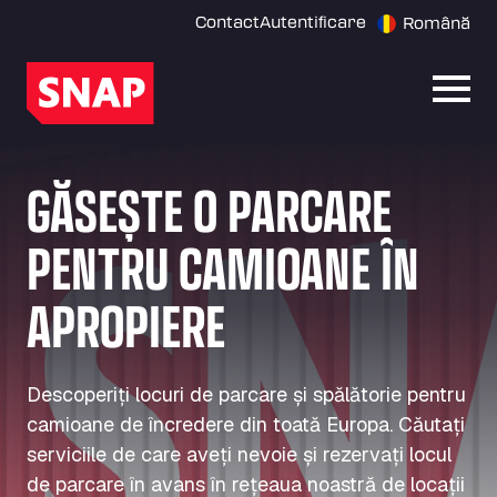
Contact
Autentificare
Română
Desch
GĂSEȘTE O PARCARE
PENTRU CAMIOANE ÎN
APROPIERE
Descoperiți locuri de parcare și spălătorie pentru
camioane de încredere din toată Europa. Căutați
serviciile de care aveți nevoie și rezervați locul
de parcare în avans în rețeaua noastră de locații