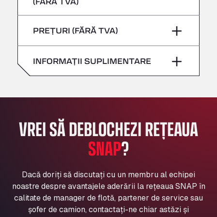
(FĂRĂ TVA)
Sâmbătă
–
Bühlwiesenweg 15, 72221
Vineri
–
All 4 Trucks
Duminică
–
PREȚURI (FĂRĂ TVA)
Sâmbătă
–
Klaverbladstaat 21, 3560
American Truck Wash
Duminică
–
INFORMAȚII SUPLIMENTARE
Av. des Etats-Unis 90, 6041
Andamur Guarroman
Aut. A4 Salida 288 Pol. Ind. del Guadiel, 23210
Andamur La Junquera
AP7 Salida 2, C/ Bassegoda, 4, 17700
VREI SĂ DEBLOCHEZI REȚEAUA
Andamur Pamplona
A-15 Salida Imarcoain, 31119
SNAP
?
Andamur San Roman II
Aut A1 Exit 385, 01207
Anglia Motel
Dacă doriți să discutați cu un membru al echipei
noastre despre avantajele aderării la rețeaua SNAP în
Washway Road, PE12 8LT
calitate de manager de flotă, partener de service sau
Anpol Sp. z o.o.
șofer de camion, contactați-ne chiar astăzi și
Ul. Torunska 147, 85884