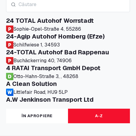
24 TOTAL Autohof Worrstadt
Sophie-Opel-Straße 4, 55286
24-Agip Autohof Homberg (Efze)
Schilfwiese 1, 34593
24-TOTAL Autohof Bad Rappenau
Buchäckerring 40, 74906
4 RATAI Transport GmbH Depot
Otto-Hahn-Straße 3, , 48268
A Clean Solution
Littlefair Road, HU9 5LP
A.W Jenkinson Transport Ltd
Progress House, ME11 5GA
A+G Nettetal - Depot Parking
ÎN APROPIERE
A-Z
Am Panneschopp 7, 41334
A1 Truckstop Colsterworth Ltd