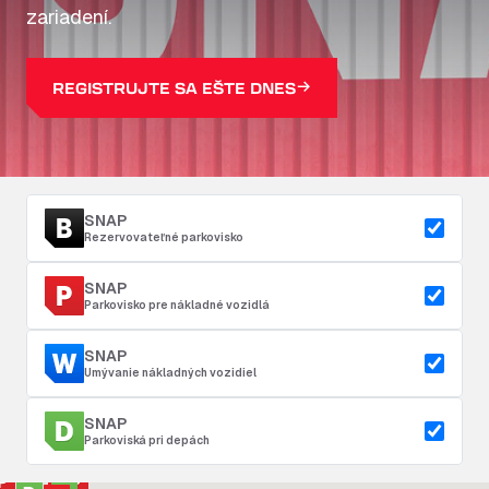
zariadení.
REGISTRUJTE SA EŠTE DNES
SNAP
Rezervovateľné parkovisko
SNAP
Parkovisko pre nákladné vozidlá
SNAP
Umývanie nákladných vozidiel
SNAP
Parkoviská pri depách