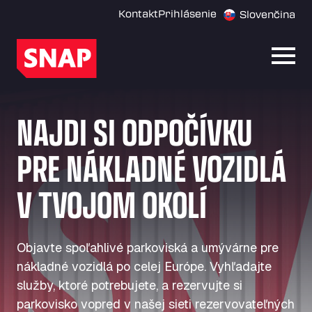
Kontakt
Prihlásenie
Slovenčina
Otvor
NAJDI SI ODPOČÍVKU
PRE NÁKLADNÉ VOZIDLÁ
V TVOJOM OKOLÍ
Objavte spoľahlivé parkoviská a umývárne pre
nákladné vozidlá po celej Európe. Vyhľadajte
služby, ktoré potrebujete, a rezervujte si
parkovisko vopred v našej sieti rezervovateľných