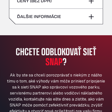
piatok
–
CENY (BEZ DPH)
Bühlwiesenweg 15, 72221
nedeľa
–
All 4 Trucks
sobota
–
ĎALŠIE INFORMÁCIE
Klaverbladstaat 21, 3560
American Truck Wash
nedeľa
–
Av. des Etats-Unis 90, 6041
Andamur Guarroman
Aut. A4 Salida 288 Pol. Ind. del Guadiel, 23210
CHCETE ODBLOKOVAŤ SIEŤ
Andamur La Junquera
SNAP
?
AP7 Salida 2, C/ Bassegoda, 4, 17700
Andamur Pamplona
A-15 Salida Imarcoain, 31119
Ak by ste sa chceli porozprávať s niekým z nášho
Andamur San Roman II
tímu o tom, aké výhody vám môže priniesť pripojenie
Aut A1 Exit 385, 01207
sa k sieti SNAP ako správcovi vozového parku,
Anglia Motel
servisnému partnerovi alebo vodičovi nákladného
Washway Road, PE12 8LT
vozidla, kontaktujte nás ešte dnes a zistite, ako vám
Anpol Sp. z o.o.
SNAP môže pomôcť zefektívniť prevádzku, zvýšiť
Ul. Torunska 147, 85884
efektivitu a otvoriť nové príležitosti pre vašu firmu.