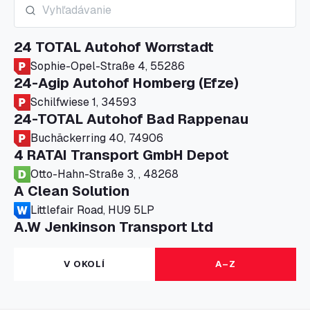
24 TOTAL Autohof Worrstadt
Sophie-Opel-Straße 4, 55286
24-Agip Autohof Homberg (Efze)
Schilfwiese 1, 34593
24-TOTAL Autohof Bad Rappenau
Buchäckerring 40, 74906
4 RATAI Transport GmbH Depot
Otto-Hahn-Straße 3, , 48268
A Clean Solution
Littlefair Road, HU9 5LP
A.W Jenkinson Transport Ltd
Progress House, ME11 5GA
A+G Nettetal - Depot Parking
V OKOLÍ
A–Z
Am Panneschopp 7, 41334
A1 Truckstop Colsterworth Ltd