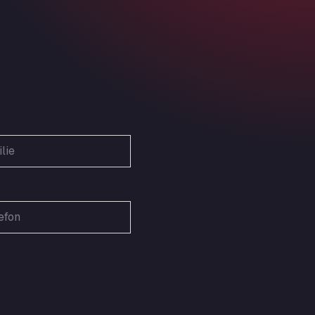
Obernburger Str. 127, 63811
Ardleigh South Services
a120 westbound, CO77SL
Area 47 Hermanos Rico
Autovia A4 km 47, 28300
Area de Servicio Agetrans
Autovia del Mediterraneo , 30850
Area Servicio Galp Las Bovedas
Autovia 5 KM 405, 7, 06006
Area Servidiesel S L
Calle Migjorn No 6, 12539
Arluno Truck Village
Via per Turbigo 69, 20004
Asapjobs
Objazdowa 35, 99-300
Ashford International Truck Stop
Unit 14 Waterbrook Park, TN24 0FL