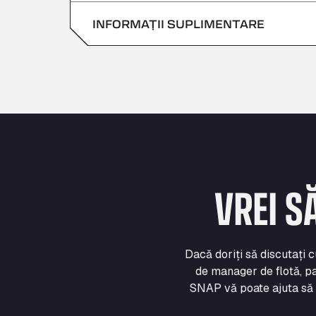
Duminică
INFORMAȚII SUPLIMENTARE
Sâmbătă
Duminică
VREI S
Dacă doriți să discutați 
de manager de flotă, pa
SNAP vă poate ajuta să vă