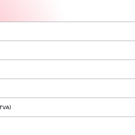
–
–
–
–
–
–
–
TVA)
ărfuri periculoase/ADR
–
–
–
–