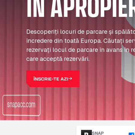
ÎN APROPIE
Descoperiți locuri de parcare și spălă
încredere din toată Europa. Căutați serv
rezervați locul de parcare în avans în r
care acceptă rezervări.
ÎNSCRIE-TE AZI
SNAP