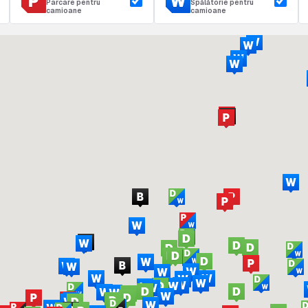
Parcare pentru
Spălătorie pentru
camioane
camioane