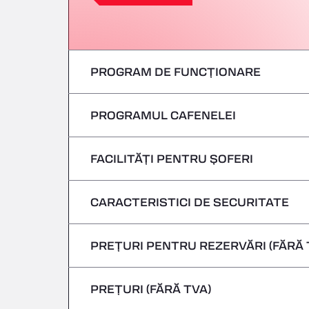
PROGRAM DE FUNCȚIONARE
PROGRAMUL CAFENELEI
Luni
marți
FACILITĂȚI PENTRU ȘOFERI
Luni
Miercuri
marți
CARACTERISTICI DE SECURITATE
Fără vehicule frigorifice
joi
Miercuri
PREȚURI PENTRU REZERVĂRI (FĂRĂ 
Nu se acceptă vehicule care transportă m
Vineri
joi
PREȚURI (FĂRĂ TVA)
Sâmbătă
Vineri