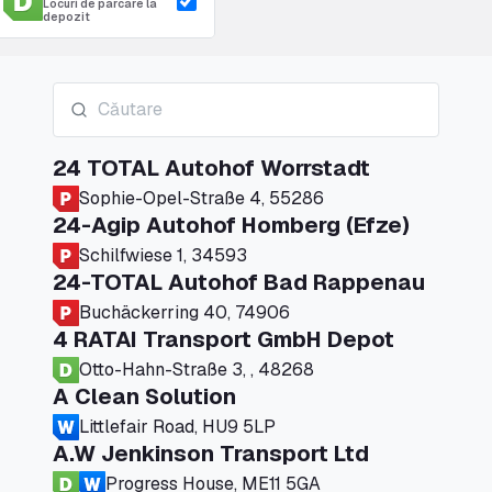
Locuri de parcare la
depozit
24 TOTAL Autohof Worrstadt
Sophie-Opel-Straße 4, 55286
24-Agip Autohof Homberg (Efze)
Schilfwiese 1, 34593
24-TOTAL Autohof Bad Rappenau
Buchäckerring 40, 74906
4 RATAI Transport GmbH Depot
Otto-Hahn-Straße 3, , 48268
A Clean Solution
Littlefair Road, HU9 5LP
A.W Jenkinson Transport Ltd
Progress House, ME11 5GA