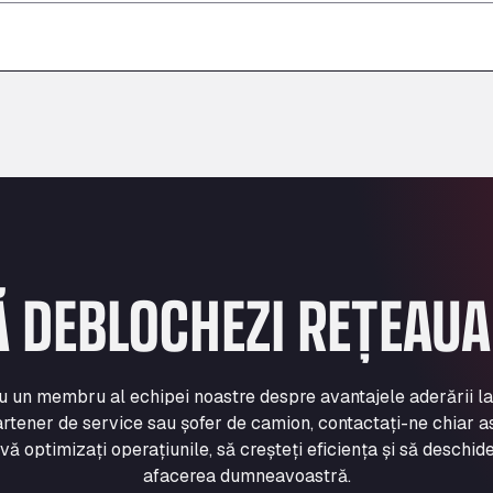
–
–
–
Ă DEBLOCHEZI REȚEAU
cu un membru al echipei noastre despre avantajele aderării l
rtener de service sau șofer de camion, contactați-ne chiar a
 optimizați operațiunile, să creșteți eficiența și să deschide
afacerea dumneavoastră.