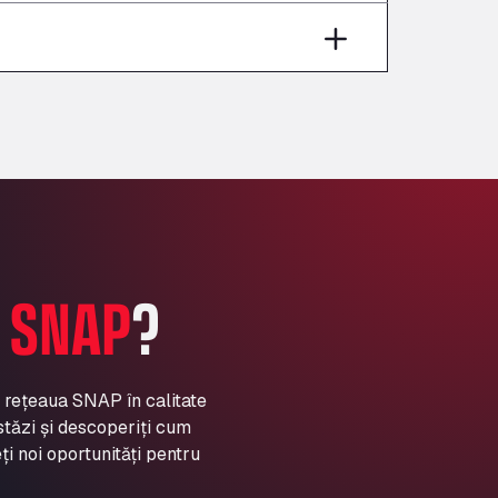
Aut A1 Exit 385, 01207
Anglia Motel
Washway Road, PE12 8LT
Anpol Sp. z o.o.
Ul. Torunska 147, 85884
Aqua Ariva GmbH
Marie-Curie-Straße 24, 68219
Aral Autohof Bockel
An der Autobahn 1, 27404
ARAL Autohof Bockenem
A
SNAP
?
Oppelner Str. 1, 31167
ARAL Autohof Merklingen
Nellinger Str. 24, 89188
ARAL Autohof Preis
a rețeaua SNAP în calitate
stăzi și descoperiți cum
Schellweilerstraße 1, 66871
ARAL Tankstelle - XXL
ți noi oportunități pentru
Truckwash.de GmbH