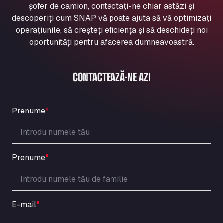
șofer de camion, contactați-ne chiar astăzi și
Aqua Ariva GmbH
descoperiți cum SNAP vă poate ajuta să vă optimizați
Marie-Curie-Straße 24, 68219
operațiunile, să creșteți eficiența și să deschideți noi
Aral Autohof Bockel
oportunități pentru afacerea dumneavoastră.
An der Autobahn 1, 27404
ARAL Autohof Bockenem
Oppelner Str. 1, 31167
CONTACTEAZĂ-NE AZI
ARAL Autohof Merklingen
Nellinger Str. 24, 89188
ARAL Autohof Preis
Prenume
*
Schellweilerstraße 1, 66871
ARAL Tankstelle - XXL Truckwash.de
GmbH
Prenume
*
Obernburger Str. 127, 63811
Ardleigh South Services
a120 westbound, CO77SL
Area 47 Hermanos Rico
E-mail
*
Autovia A4 km 47, 28300