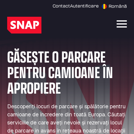
Contact
Autentificare
Română
Desch
GĂSEȘTE O PARCARE
PENTRU CAMIOANE ÎN
APROPIERE
Descoperiți locuri de parcare și spălătorie pentru
camioane de încredere din toată Europa. Căutați
serviciile de care aveți nevoie și rezervați locul
de parcare în avans în rețeaua noastră de locații