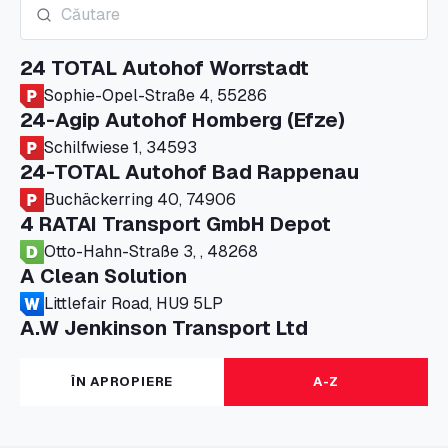
24 TOTAL Autohof Worrstadt
Sophie-Opel-Straße 4, 55286
24-Agip Autohof Homberg (Efze)
Schilfwiese 1, 34593
24-TOTAL Autohof Bad Rappenau
Buchäckerring 40, 74906
4 RATAI Transport GmbH Depot
Otto-Hahn-Straße 3, , 48268
A Clean Solution
Littlefair Road, HU9 5LP
A.W Jenkinson Transport Ltd
Progress House, ME11 5GA
A+G Nettetal - Depot Parking
ÎN APROPIERE
A-Z
Am Panneschopp 7, 41334
A1 Truckstop Colsterworth Ltd