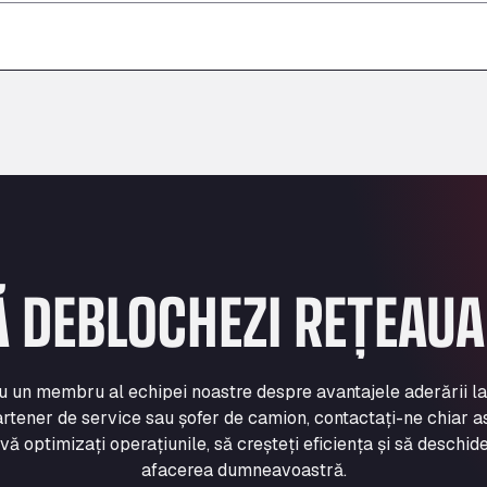
–
–
–
Ă DEBLOCHEZI REȚEAU
cu un membru al echipei noastre despre avantajele aderării l
rtener de service sau șofer de camion, contactați-ne chiar a
 optimizați operațiunile, să creșteți eficiența și să deschide
afacerea dumneavoastră.