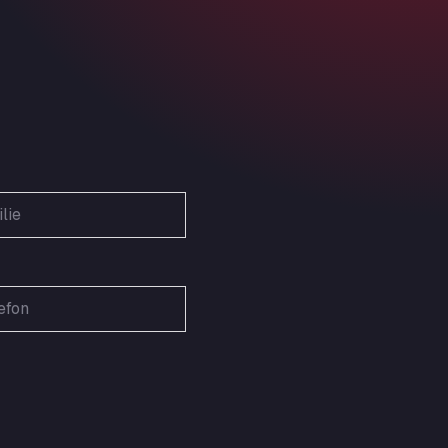
Obernburger Str. 127, 63811
Ardleigh South Services
a120 westbound, CO77SL
Area 47 Hermanos Rico
Autovia A4 km 47, 28300
Area de Servicio Agetrans
Autovia del Mediterraneo , 30850
Area Servicio Galp Las Bovedas
Autovia 5 KM 405, 7, 06006
Area Servidiesel S L
Calle Migjorn No 6, 12539
Arluno Truck Village
Via per Turbigo 69, 20004
Asapjobs
Objazdowa 35, 99-300
Ashford International Truck Stop
Unit 14 Waterbrook Park, TN24 0FL