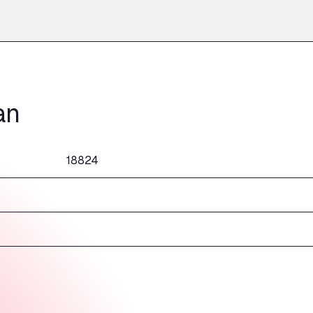
an
18824