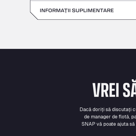
Duminică
INFORMAȚII SUPLIMENTARE
Sâmbătă
Duminică
VREI S
Dacă doriți să discutați 
de manager de flotă, pa
SNAP vă poate ajuta să vă