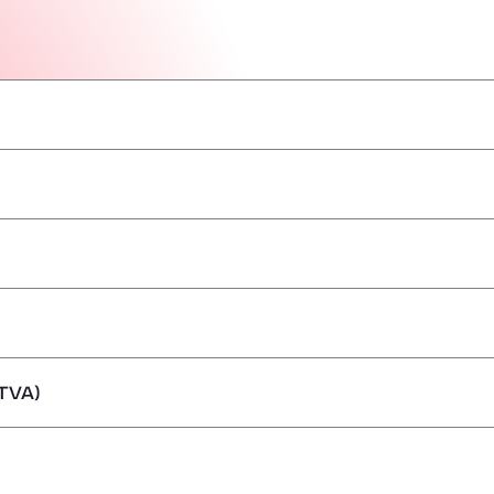
–
–
–
–
–
–
–
TVA)
ărfuri periculoase/ADR
–
–
–
–