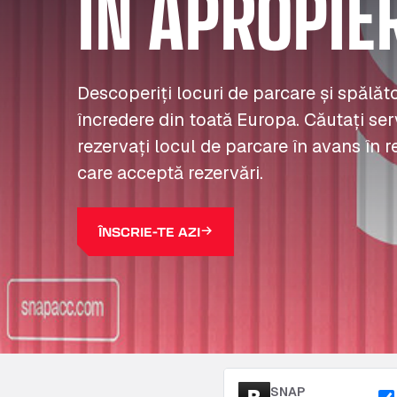
ÎN APROPIE
Descoperiți locuri de parcare și spălă
încredere din toată Europa. Căutați serv
rezervați locul de parcare în avans în r
care acceptă rezervări.
ÎNSCRIE-TE AZI
SNAP