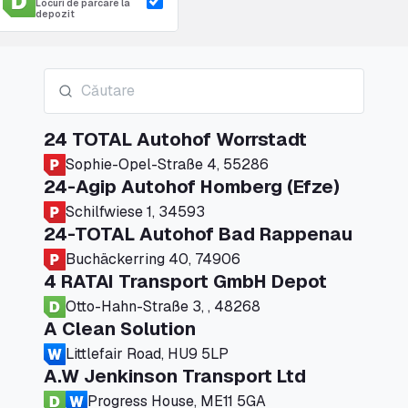
Locuri de parcare la
depozit
24 TOTAL Autohof Worrstadt
Sophie-Opel-Straße 4, 55286
24-Agip Autohof Homberg (Efze)
Schilfwiese 1, 34593
24-TOTAL Autohof Bad Rappenau
Buchäckerring 40, 74906
4 RATAI Transport GmbH Depot
Otto-Hahn-Straße 3, , 48268
A Clean Solution
Littlefair Road, HU9 5LP
A.W Jenkinson Transport Ltd
Progress House, ME11 5GA