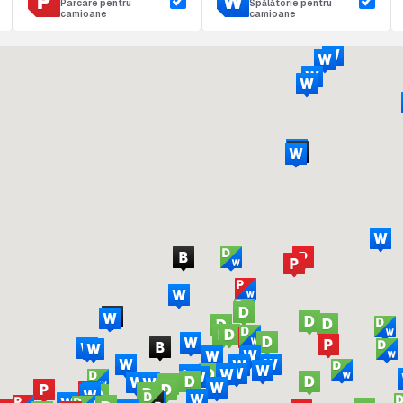
Parcare pentru
Spălătorie pentru
camioane
camioane