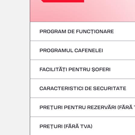
PROGRAM DE FUNCȚIONARE
PROGRAMUL CAFENELEI
Luni
marți
FACILITĂȚI PENTRU ȘOFERI
Luni
Miercuri
marți
CARACTERISTICI DE SECURITATE
Fără vehicule frigorifice
joi
Miercuri
PREȚURI PENTRU REZERVĂRI (FĂRĂ 
Nu se acceptă vehicule care transportă m
Vineri
joi
PREȚURI (FĂRĂ TVA)
Sâmbătă
Vineri