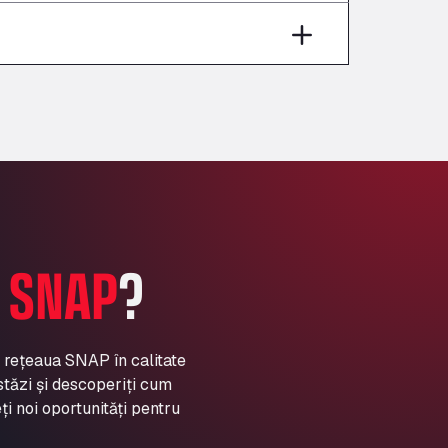
Aut A1 Exit 385, 01207
Anglia Motel
Washway Road, PE12 8LT
Anpol Sp. z o.o.
Ul. Torunska 147, 85884
Aqua Ariva GmbH
Marie-Curie-Straße 24, 68219
Aral Autohof Bockel
An der Autobahn 1, 27404
ARAL Autohof Bockenem
A
SNAP
?
Oppelner Str. 1, 31167
ARAL Autohof Merklingen
Nellinger Str. 24, 89188
ARAL Autohof Preis
a rețeaua SNAP în calitate
stăzi și descoperiți cum
Schellweilerstraße 1, 66871
ARAL Tankstelle - XXL
ți noi oportunități pentru
Truckwash.de GmbH