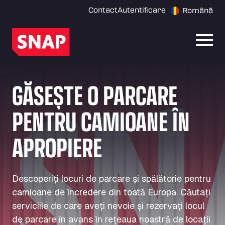
Contact
Autentificare
Română
Desch
GĂSEȘTE O PARCARE
PENTRU CAMIOANE ÎN
APROPIERE
Descoperiți locuri de parcare și spălătorie pentru
camioane de încredere din toată Europa. Căutați
serviciile de care aveți nevoie și rezervați locul
de parcare în avans în rețeaua noastră de locații