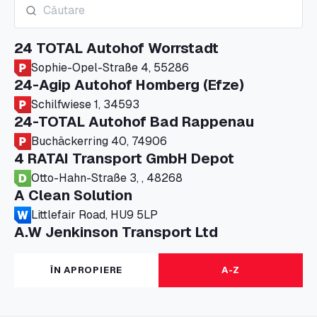
24 TOTAL Autohof Worrstadt
Sophie-Opel-Straße 4, 55286
24-Agip Autohof Homberg (Efze)
Schilfwiese 1, 34593
24-TOTAL Autohof Bad Rappenau
Buchäckerring 40, 74906
4 RATAI Transport GmbH Depot
Otto-Hahn-Straße 3, , 48268
A Clean Solution
Littlefair Road, HU9 5LP
A.W Jenkinson Transport Ltd
Progress House, ME11 5GA
A+G Nettetal - Depot Parking
ÎN APROPIERE
A-Z
Am Panneschopp 7, 41334
A1 Truckstop Colsterworth Ltd