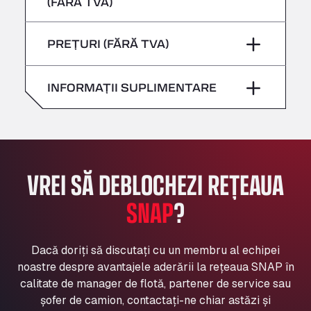
(FĂRĂ TVA)
Sâmbătă
–
Bühlwiesenweg 15, 72221
Vineri
–
All 4 Trucks
Duminică
–
PREȚURI (FĂRĂ TVA)
Sâmbătă
–
Klaverbladstaat 21, 3560
American Truck Wash
Duminică
–
INFORMAȚII SUPLIMENTARE
Av. des Etats-Unis 90, 6041
Andamur Guarroman
Aut. A4 Salida 288 Pol. Ind. del Guadiel, 23210
Andamur La Junquera
AP7 Salida 2, C/ Bassegoda, 4, 17700
VREI SĂ DEBLOCHEZI REȚEAUA
Andamur Pamplona
A-15 Salida Imarcoain, 31119
SNAP
?
Andamur San Roman II
Aut A1 Exit 385, 01207
Anglia Motel
Dacă doriți să discutați cu un membru al echipei
noastre despre avantajele aderării la rețeaua SNAP în
Washway Road, PE12 8LT
calitate de manager de flotă, partener de service sau
Anpol Sp. z o.o.
șofer de camion, contactați-ne chiar astăzi și
Ul. Torunska 147, 85884