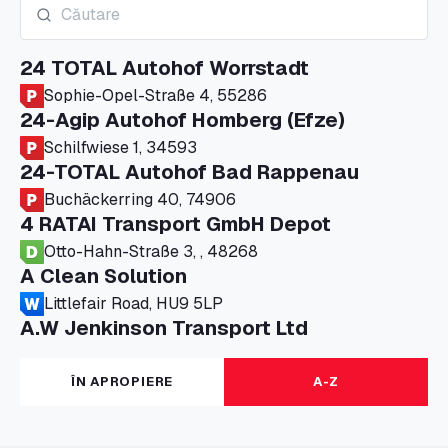
24 TOTAL Autohof Worrstadt
Sophie-Opel-Straße 4, 55286
24-Agip Autohof Homberg (Efze)
Schilfwiese 1, 34593
24-TOTAL Autohof Bad Rappenau
Buchäckerring 40, 74906
4 RATAI Transport GmbH Depot
Otto-Hahn-Straße 3, , 48268
A Clean Solution
Littlefair Road, HU9 5LP
A.W Jenkinson Transport Ltd
Progress House, ME11 5GA
A+G Nettetal - Depot Parking
ÎN APROPIERE
A-Z
Am Panneschopp 7, 41334
A1 Truckstop Colsterworth Ltd