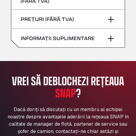
(FĂRĂ TVA)
Sâmbătă
–
Bühlwiesenweg 15, 72221
Vineri
–
All 4 Trucks
Duminică
–
PREȚURI (FĂRĂ TVA)
Sâmbătă
–
Klaverbladstaat 21, 3560
American Truck Wash
Duminică
–
INFORMAȚII SUPLIMENTARE
Av. des Etats-Unis 90, 6041
Andamur Guarroman
Aut. A4 Salida 288 Pol. Ind. del Guadiel, 23210
Andamur La Junquera
AP7 Salida 2, C/ Bassegoda, 4, 17700
VREI SĂ DEBLOCHEZI REȚEAUA
Andamur Pamplona
A-15 Salida Imarcoain, 31119
SNAP
?
Andamur San Roman II
Aut A1 Exit 385, 01207
Anglia Motel
Dacă doriți să discutați cu un membru al echipei
noastre despre avantajele aderării la rețeaua SNAP în
Washway Road, PE12 8LT
calitate de manager de flotă, partener de service sau
Anpol Sp. z o.o.
șofer de camion, contactați-ne chiar astăzi și
Ul. Torunska 147, 85884