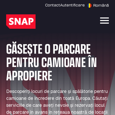
Contact
Autentificare
Română
Desch
GĂSEȘTE O PARCARE
PENTRU CAMIOANE ÎN
APROPIERE
Descoperiți locuri de parcare și spălătorie pentru
camioane de încredere din toată Europa. Căutați
serviciile de care aveți nevoie și rezervați locul
de parcare în avans în rețeaua noastră de locații