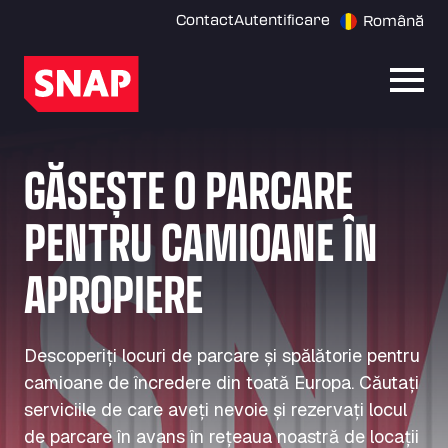
Contact
Autentificare
Română
Desch
GĂSEȘTE O PARCARE
PENTRU CAMIOANE ÎN
APROPIERE
Descoperiți locuri de parcare și spălătorie pentru
camioane de încredere din toată Europa. Căutați
serviciile de care aveți nevoie și rezervați locul
de parcare în avans în rețeaua noastră de locații