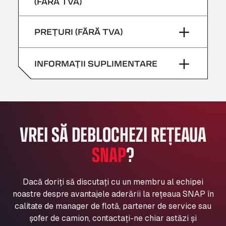
(FĂRĂ TVA)
Sâmbătă
–
Bühlwiesenweg 15, 72221
Vineri
–
All 4 Trucks
Duminică
–
PREȚURI (FĂRĂ TVA)
Sâmbătă
–
Klaverbladstaat 21, 3560
American Truck Wash
Duminică
–
INFORMAȚII SUPLIMENTARE
Av. des Etats-Unis 90, 6041
Andamur Guarroman
Aut. A4 Salida 288 Pol. Ind. del Guadiel, 23210
Andamur La Junquera
AP7 Salida 2, C/ Bassegoda, 4, 17700
VREI SĂ DEBLOCHEZI REȚEAUA
Andamur Pamplona
A-15 Salida Imarcoain, 31119
SNAP
?
Andamur San Roman II
Aut A1 Exit 385, 01207
Anglia Motel
Dacă doriți să discutați cu un membru al echipei
noastre despre avantajele aderării la rețeaua SNAP în
Washway Road, PE12 8LT
calitate de manager de flotă, partener de service sau
Anpol Sp. z o.o.
șofer de camion, contactați-ne chiar astăzi și
Ul. Torunska 147, 85884