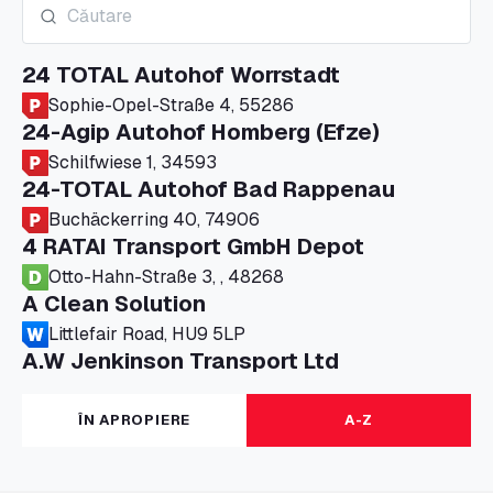
24 TOTAL Autohof Worrstadt
Sophie-Opel-Straße 4, 55286
24-Agip Autohof Homberg (Efze)
Schilfwiese 1, 34593
24-TOTAL Autohof Bad Rappenau
Buchäckerring 40, 74906
4 RATAI Transport GmbH Depot
Otto-Hahn-Straße 3, , 48268
A Clean Solution
Littlefair Road, HU9 5LP
A.W Jenkinson Transport Ltd
Progress House, ME11 5GA
A+G Nettetal - Depot Parking
ÎN APROPIERE
A-Z
Am Panneschopp 7, 41334
A1 Truckstop Colsterworth Ltd