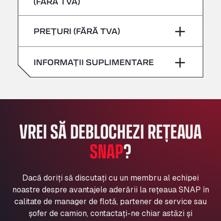
(FĂRĂ TVA)
Sâmbătă
–
Bühlwiesenweg 15, 72221
Vineri
–
All 4 Trucks
Duminică
–
PREȚURI (FĂRĂ TVA)
Sâmbătă
–
Klaverbladstaat 21, 3560
American Truck Wash
Duminică
–
INFORMAȚII SUPLIMENTARE
Av. des Etats-Unis 90, 6041
Andamur Guarroman
Aut. A4 Salida 288 Pol. Ind. del Guadiel, 23210
Andamur La Junquera
AP7 Salida 2, C/ Bassegoda, 4, 17700
VREI SĂ DEBLOCHEZI REȚEAUA
Andamur Pamplona
A-15 Salida Imarcoain, 31119
SNAP
?
Andamur San Roman II
Aut A1 Exit 385, 01207
Anglia Motel
Dacă doriți să discutați cu un membru al echipei
noastre despre avantajele aderării la rețeaua SNAP în
Washway Road, PE12 8LT
calitate de manager de flotă, partener de service sau
Anpol Sp. z o.o.
șofer de camion, contactați-ne chiar astăzi și
Ul. Torunska 147, 85884