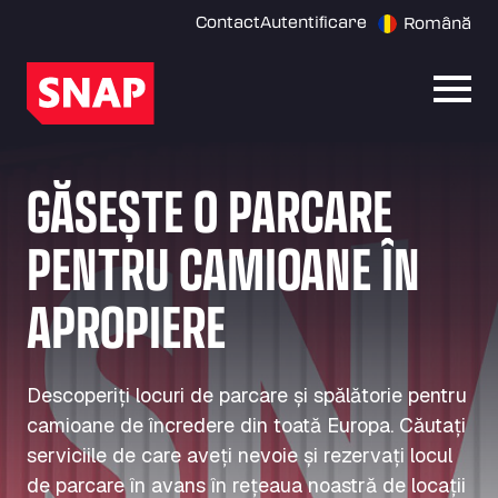
Contact
Autentificare
Română
Desch
GĂSEȘTE O PARCARE
PENTRU CAMIOANE ÎN
APROPIERE
Descoperiți locuri de parcare și spălătorie pentru
camioane de încredere din toată Europa. Căutați
serviciile de care aveți nevoie și rezervați locul
de parcare în avans în rețeaua noastră de locații