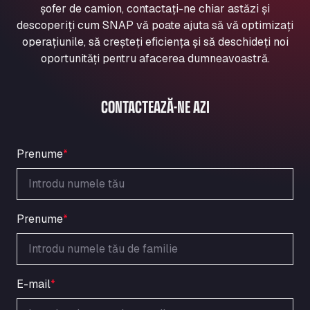
șofer de camion, contactați-ne chiar astăzi și
Aqua Ariva GmbH
descoperiți cum SNAP vă poate ajuta să vă optimizați
Marie-Curie-Straße 24, 68219
operațiunile, să creșteți eficiența și să deschideți noi
Aral Autohof Bockel
oportunități pentru afacerea dumneavoastră.
An der Autobahn 1, 27404
ARAL Autohof Bockenem
Oppelner Str. 1, 31167
CONTACTEAZĂ-NE AZI
ARAL Autohof Merklingen
Nellinger Str. 24, 89188
ARAL Autohof Preis
Prenume
*
Schellweilerstraße 1, 66871
ARAL Tankstelle - XXL Truckwash.de
GmbH
Prenume
*
Obernburger Str. 127, 63811
Ardleigh South Services
a120 westbound, CO77SL
Area 47 Hermanos Rico
E-mail
*
Autovia A4 km 47, 28300