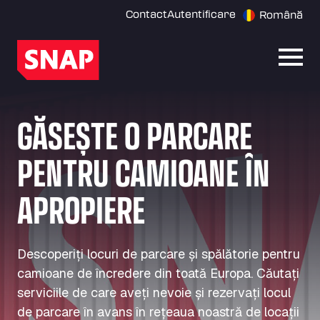
Contact
Autentificare
Română
Desch
GĂSEȘTE O PARCARE
PENTRU CAMIOANE ÎN
APROPIERE
Descoperiți locuri de parcare și spălătorie pentru
camioane de încredere din toată Europa. Căutați
serviciile de care aveți nevoie și rezervați locul
de parcare în avans în rețeaua noastră de locații