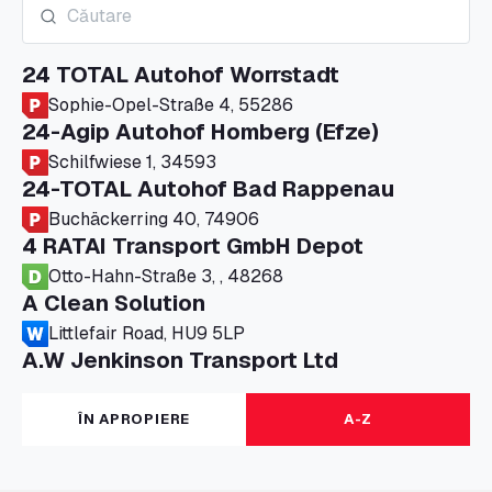
24 TOTAL Autohof Worrstadt
Sophie-Opel-Straße 4, 55286
24-Agip Autohof Homberg (Efze)
Schilfwiese 1, 34593
24-TOTAL Autohof Bad Rappenau
Buchäckerring 40, 74906
4 RATAI Transport GmbH Depot
Otto-Hahn-Straße 3, , 48268
A Clean Solution
Littlefair Road, HU9 5LP
A.W Jenkinson Transport Ltd
Progress House, ME11 5GA
A+G Nettetal - Depot Parking
ÎN APROPIERE
A-Z
Am Panneschopp 7, 41334
A1 Truckstop Colsterworth Ltd