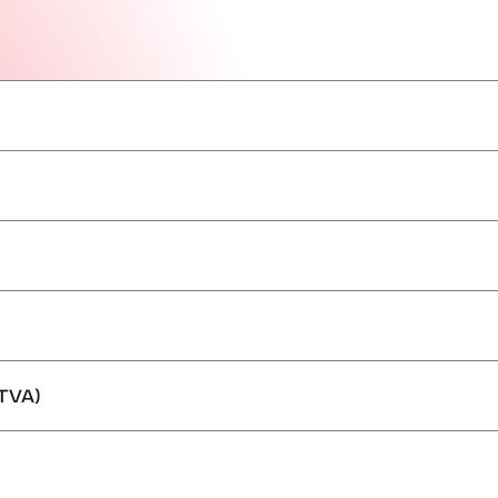
–
–
–
–
–
–
–
TVA)
ărfuri periculoase/ADR
–
–
–
–