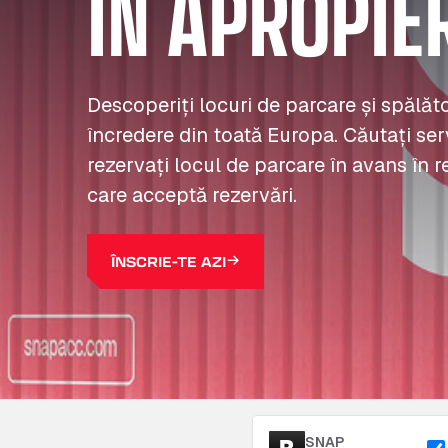
ÎN APROPIE
Descoperiți locuri de parcare și spălă
încredere din toată Europa. Căutați serv
rezervați locul de parcare în avans în r
care acceptă rezervări.
ÎNSCRIE-TE AZI
SNAP