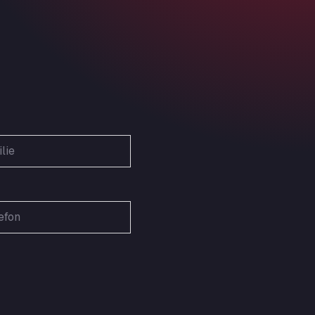
Obernburger Str. 127, 63811
Ardleigh South Services
a120 westbound, CO77SL
Area 47 Hermanos Rico
Autovia A4 km 47, 28300
Area de Servicio Agetrans
Autovia del Mediterraneo , 30850
Area Servicio Galp Las Bovedas
Autovia 5 KM 405, 7, 06006
Area Servidiesel S L
Calle Migjorn No 6, 12539
Arluno Truck Village
Via per Turbigo 69, 20004
Asapjobs
Objazdowa 35, 99-300
Ashford International Truck Stop
Unit 14 Waterbrook Park, TN24 0FL