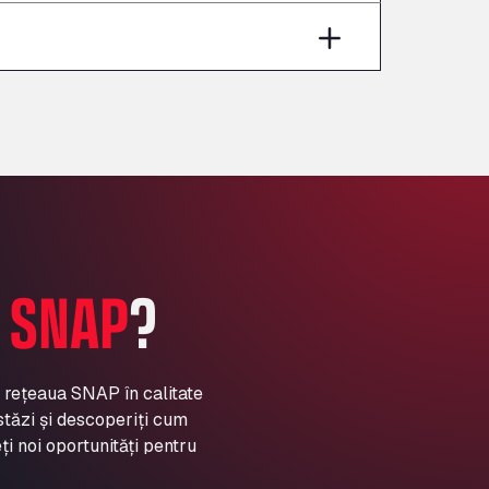
Aut A1 Exit 385, 01207
Anglia Motel
Washway Road, PE12 8LT
Anpol Sp. z o.o.
Ul. Torunska 147, 85884
Aqua Ariva GmbH
Marie-Curie-Straße 24, 68219
Aral Autohof Bockel
An der Autobahn 1, 27404
ARAL Autohof Bockenem
A
SNAP
?
Oppelner Str. 1, 31167
ARAL Autohof Merklingen
Nellinger Str. 24, 89188
ARAL Autohof Preis
a rețeaua SNAP în calitate
stăzi și descoperiți cum
Schellweilerstraße 1, 66871
ARAL Tankstelle - XXL
ți noi oportunități pentru
Truckwash.de GmbH