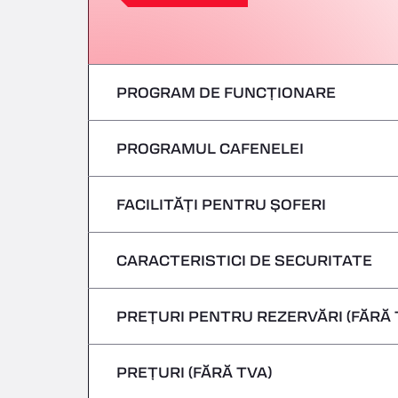
PROGRAM DE FUNCȚIONARE
PROGRAMUL CAFENELEI
Luni
marți
FACILITĂȚI PENTRU ȘOFERI
Luni
Miercuri
marți
CARACTERISTICI DE SECURITATE
Fără vehicule frigorifice
joi
Miercuri
PREȚURI PENTRU REZERVĂRI (FĂRĂ 
Nu se acceptă vehicule care transportă m
Vineri
joi
PREȚURI (FĂRĂ TVA)
Sâmbătă
Vineri