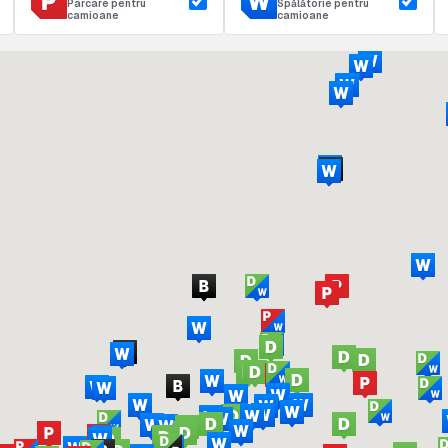
Parcare pentru
Spălătorie pentru
camioane
camioane