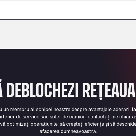
–
–
–
Ă DEBLOCHEZI REȚEAU
cu un membru al echipei noastre despre avantajele aderării l
rtener de service sau șofer de camion, contactați-ne chiar a
 optimizați operațiunile, să creșteți eficiența și să deschide
afacerea dumneavoastră.