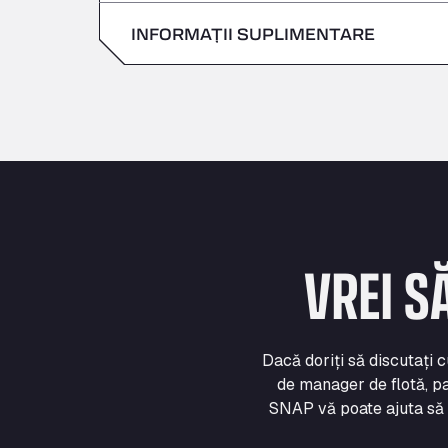
Duminică
INFORMAȚII SUPLIMENTARE
Sâmbătă
Duminică
VREI S
Dacă doriți să discutați 
de manager de flotă, pa
SNAP vă poate ajuta să vă