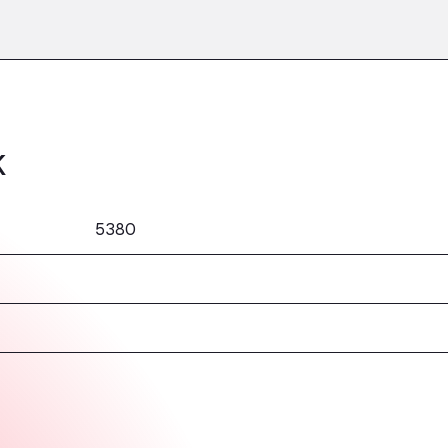
k
5380