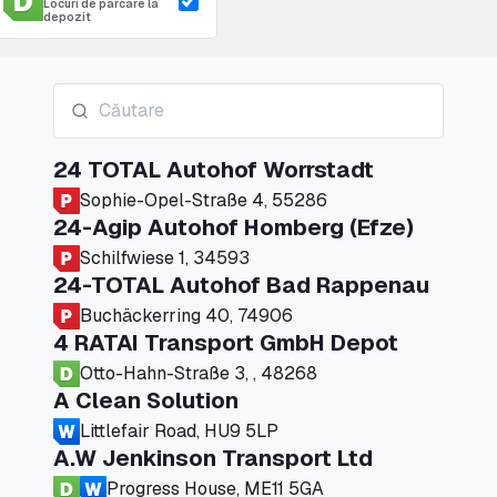
Locuri de parcare la
depozit
24 TOTAL Autohof Worrstadt
Sophie-Opel-Straße 4, 55286
24-Agip Autohof Homberg (Efze)
Schilfwiese 1, 34593
24-TOTAL Autohof Bad Rappenau
Buchäckerring 40, 74906
4 RATAI Transport GmbH Depot
Otto-Hahn-Straße 3, , 48268
A Clean Solution
Littlefair Road, HU9 5LP
A.W Jenkinson Transport Ltd
Progress House, ME11 5GA