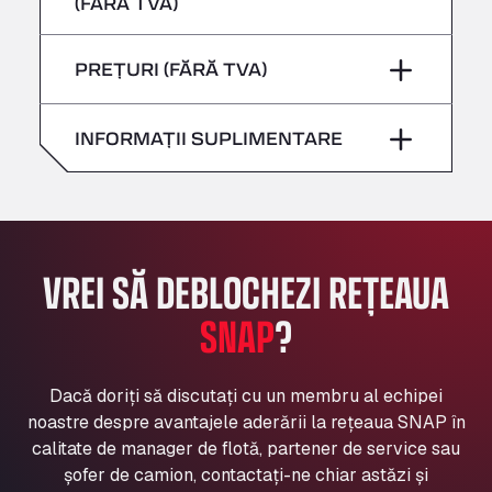
(FĂRĂ TVA)
Sâmbătă
–
Bühlwiesenweg 15, 72221
Vineri
–
All 4 Trucks
Duminică
–
PREȚURI (FĂRĂ TVA)
Sâmbătă
–
Klaverbladstaat 21, 3560
American Truck Wash
Duminică
–
INFORMAȚII SUPLIMENTARE
Av. des Etats-Unis 90, 6041
Andamur Guarroman
Aut. A4 Salida 288 Pol. Ind. del Guadiel, 23210
Andamur La Junquera
AP7 Salida 2, C/ Bassegoda, 4, 17700
VREI SĂ DEBLOCHEZI REȚEAUA
Andamur Pamplona
A-15 Salida Imarcoain, 31119
SNAP
?
Andamur San Roman II
Aut A1 Exit 385, 01207
Anglia Motel
Dacă doriți să discutați cu un membru al echipei
noastre despre avantajele aderării la rețeaua SNAP în
Washway Road, PE12 8LT
calitate de manager de flotă, partener de service sau
Anpol Sp. z o.o.
șofer de camion, contactați-ne chiar astăzi și
Ul. Torunska 147, 85884