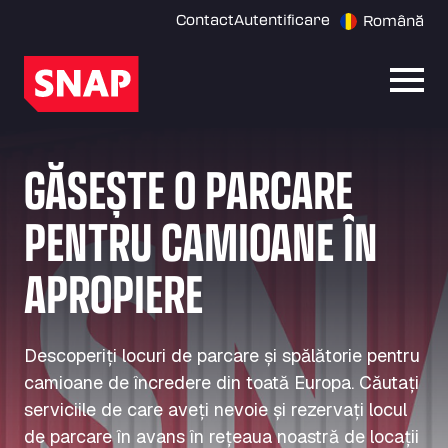
Contact
Autentificare
Română
Desch
GĂSEȘTE O PARCARE
PENTRU CAMIOANE ÎN
APROPIERE
Descoperiți locuri de parcare și spălătorie pentru
camioane de încredere din toată Europa. Căutați
serviciile de care aveți nevoie și rezervați locul
de parcare în avans în rețeaua noastră de locații