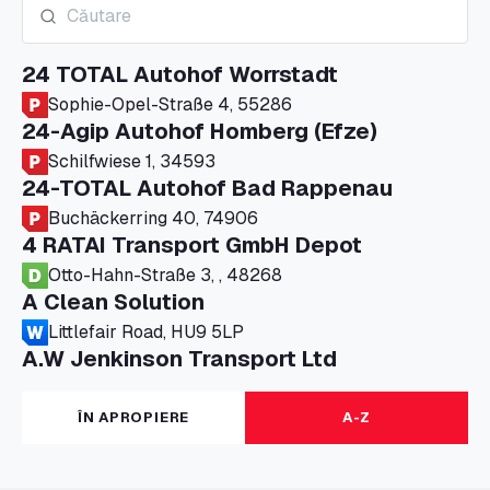
24 TOTAL Autohof Worrstadt
Sophie-Opel-Straße 4, 55286
24-Agip Autohof Homberg (Efze)
Schilfwiese 1, 34593
24-TOTAL Autohof Bad Rappenau
Buchäckerring 40, 74906
4 RATAI Transport GmbH Depot
Otto-Hahn-Straße 3, , 48268
A Clean Solution
Littlefair Road, HU9 5LP
A.W Jenkinson Transport Ltd
Progress House, ME11 5GA
A+G Nettetal - Depot Parking
ÎN APROPIERE
A-Z
Am Panneschopp 7, 41334
A1 Truckstop Colsterworth Ltd